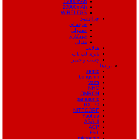
15000mAh
20000mAh
WIRELESS
چراغ قوه
حرفه ای
معمولی
خودکاری
هندلی
هدلایت
باتری لپ تاپ
چسب و خمیر
برندها
zemic
bongshin
varta
NHG
OMRON
panasonic
RX_70
NITECORE
Yaohua
ASAHI
ACP
F&T
microchip