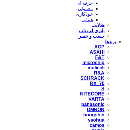
حرفه ای
معمولی
خودکاری
هندلی
هدلایت
باتری لپ تاپ
چسب و خمیر
برندها
ACP
ASAHI
F&T
microchip
molicell
R&A
SCHRACK
RX_70
S
NITECORE
VARTA
panasonic
OMRON
bongshin
yaohua
camos