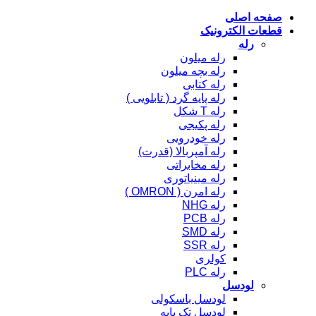
صفحه اصلی
قطعات الکترونیک
رله
رله میلون
رله بچه میلون
رله کتابی
رله پایه گرد ( تابلویی )
رله T شکل
رله پکیجی
رله خودرویی
رله آمپربالا (قدرت)
رله مخابراتی
رله مینیاتوری
رله امرن ( OMRON )
رله NHG
رله PCB
رله SMD
رله SSR
کولری
رله PLC
لودسل
لودسل باسکولی
لودسل تک پایه