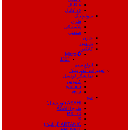
۸ کانال
۱۶ کانال
سوئیچینگ
فلزی
پلاستیکی
صنعتی
خازن
پل دیود
کانکتور
Micro-D
J30J
انواع سیم
تجهیزات الکترونیک
نمایشگر لودسل
کاموس
yaohua
vista
قلع
ASAHI (اورجینال)
طرح ASAHI
RX_70
S
ARTANIC (آرتانیک)
PROSKIT