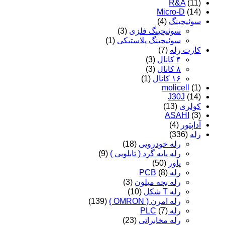
R&A
(11)
Micro-D
(14)
سوئیچینگ
(4)
سوئیچینگ فلزی
(3)
سوئیچینگ پلاستیکی
(1)
کارت رله
(7)
۴ کانال
(3)
۸ کانال
(3)
۱۶ کانال
(1)
molicell
(1)
J30J
(14)
کولری
(13)
ASAHI
(3)
آداپتور
(4)
رله
(336)
رله خودرویی
(18)
رله پایه گرد ( تابلویی )
(9)
پاور
(50)
رله PCB
(8)
رله بچه میلون
(3)
رله T شکل
(10)
رله امرن ( OMRON )
(139)
رله PLC
(7)
رله مخابراتی
(23)