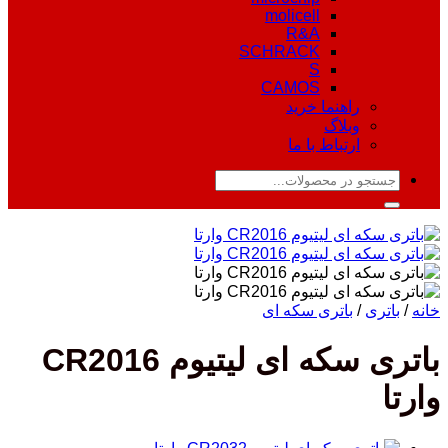
molicell
R&A
SCHRACK
S
CAMOS
راهنما خرید
وبلاگ
ارتباط با ما
جستجو
برای:
خانه
/
باتری
/
باتری سکه ای
باتری سکه ای لیتیوم CR2016
وارتا