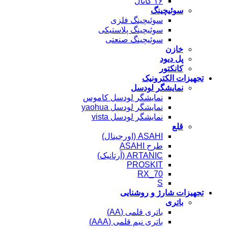
۱۶ کانال
سوئیچینگ
سوئیچینگ فلزی
سوئیچینگ پلاستیکی
سوئیچینگ صنعتی
خازن
پل دیود
کانکتور
تجهیزات الکترونیک
نمایشگر لودسل
نمایشگر لودسل کاموس
نمایشگر لودسل yaohua
نمایشگر لودسل vista
قلع
ASAHI (اورجینال)
طرح ASAHI
ARTANIC (آرتانیک)
PROSKIT
RX_70
S
تجهیزات شارژ و روشنایی
باتری
باتری قلمی (AA)
باتری نیم قلمی (AAA)