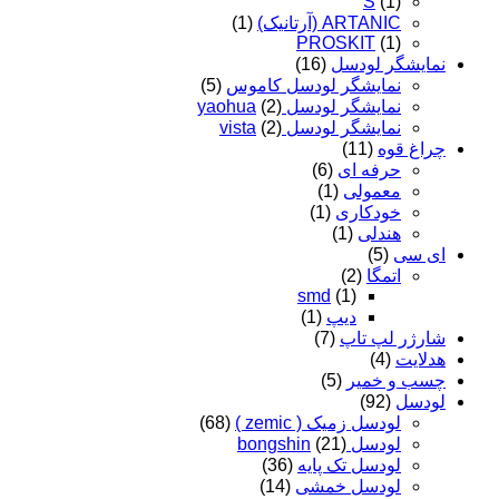
S
(1)
ARTANIC (آرتانیک)
(1)
PROSKIT
(1)
نمایشگر لودسل
(16)
نمایشگر لودسل کاموس
(5)
نمایشگر لودسل yaohua
(2)
نمایشگر لودسل vista
(2)
چراغ قوه
(11)
حرفه ای
(6)
معمولی
(1)
خودکاری
(1)
هندلی
(1)
ای سی
(5)
اتمگا
(2)
smd
(1)
دیپ
(1)
شارژر لپ تاپ
(7)
هدلایت
(4)
چسب و خمیر
(5)
لودسل
(92)
لودسل زمیک ( zemic )
(68)
لودسل bongshin
(21)
لودسل تک پایه
(36)
لودسل خمشی
(14)