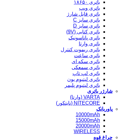
باتری ۱۸۶۵۰
باتری ویپ
باتری قابل شارژ
باتری سایز C
باتری سایز D
باتری کتابی (9V)
باتری پاناسونیک
باتری وارتا
باتری ریموت کنترل
باتری ساعت
باتری سکه ای
باتری سمعکی
باتری لپ تاپ
باتری لیتیوم یون
باتری لیتیوم پلیمر
شارژر باتری
VARTA (وارتا)
NITECORE (نایتکور)
پاوربانک
10000mAh
15000mAh
20000mAh
WIRELESS
چراغ قوه