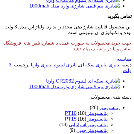
تماس بگیرید
این محصول قابلیت شارژ دهی مجدد را ندارد. ولتاژ این مدل
3
ولت
بوده و تکنولوژی آن لیتیومی است.
جهت خرید محصولات به صورت عمده با شماره تلفن های فروشگاه
تماس و یا در واتساپ پیام دهید.
مقایسه
دسته:
باتری
,
باتری سکه ای
,
باتری لیتیوم
,
باتری وارتا
برچسب:
3
ولت
دسته‌ بندی محصولات
پتانسیومتر
(26)
پتانسیومتر PT10
(10)
پتانسیومتر PT15
(16)
پتانسیومتر اسپانیایی
(13)
پتانسیومتر چینی
(9)