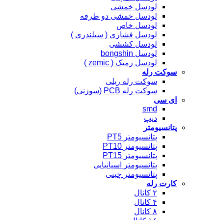
لودسل خمشی
لودسل خمشی دو طرفه
لودسل خاص
لودسل فشاری ( سیلندری )
لودسل کششی
لودسل bongshin
لودسل زمیک ( zemic )
سوکت رله
سوکت رله ریلی
سوکت رله PCB (سوزنی)
ای سی
smd
دیپ
پتانسیومتر
پتانسیومتر PT5
پتانسیومتر PT10
پتانسیومتر PT15
پتانسیومتر اسپانیایی
پتانسیومتر چینی
کارت رله
۲ کانال
۴ کانال
۸ کانال