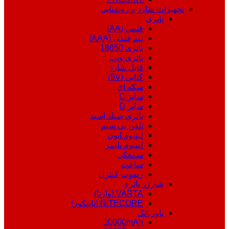
تجهیزات شارژ و روشنایی
باتری
قلمی (AA)
نیم قلمی (AAA)
باتری 18650
باتری ویپ
قابل شارژ
کتابی (9V)
سکه ای
سایز C
سایز D
باتری سیلد اسید
تلفن بی سیم
لیتیوم ایون
لیتیوم پلیمر
سمعکی
ساعت
ریموت کنترل
شارژر باتری
VARTA (وارتا)
NITECORE (نایتکور)
پاوربانک
10000mAh