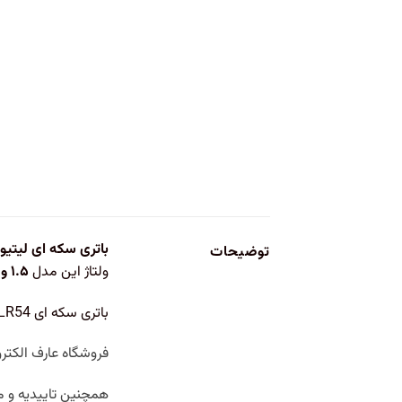
باتری سکه ای لیتیوم LR54_V10GA وا
توضیحات
ولتاژ این مدل
۱.۵ ولت
باتری سکه ای LR54 مناسب برای استفاده در ریموت، دزدگیر ماشین، ترازو، اسباب بازی، ماشین حساب و غیره می باشد.
فروشگاه عارف الکترونیک با ۴ دهه تجربه در حوزه
همچنین تاییدیه و مج