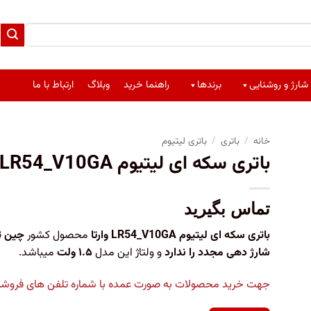
شارژ و روشنایی
برندها
راهنما خرید
وبلاگ
ارتباط با ما
خانه
/
باتری
/
باتری لیتیوم
باتری سکه ای لیتیوم LR54_V10GA وارتا
تماس بگیرید
باتری سکه ای لیتیوم LR54_V10GA وارتا
محصول کشور
چین ت
شارژ دهی مجدد را ندارد
و ولتاژ این مدل
۱.۵ ولت
میباشد.
جهت خرید محصولات به صورت عمده با شماره تلفن های فروشگاه