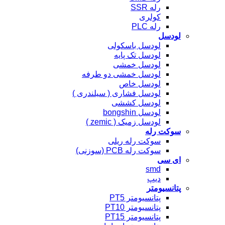
رله SSR
کولری
رله PLC
لودسل
لودسل باسکولی
لودسل تک پایه
لودسل خمشی
لودسل خمشی دو طرفه
لودسل خاص
لودسل فشاری ( سیلندری )
لودسل کششی
لودسل bongshin
لودسل زمیک ( zemic )
سوکت رله
سوکت رله ریلی
سوکت رله PCB (سوزنی)
ای سی
smd
دیپ
پتانسیومتر
پتانسیومتر PT5
پتانسیومتر PT10
پتانسیومتر PT15