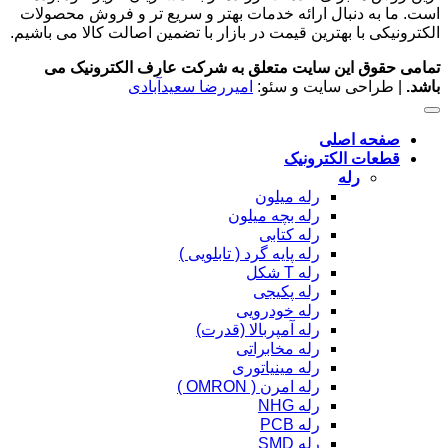
است. ما به دنبال ارائه خدمات بهتر و سریع تر و فروش محصولات
الکترونیکی با بهترین قیمت در بازار با تضمین اصالت کالا می باشیم.
تمامی حقوق این سایت متعلق به شرکت عارف الکترونیک می
باشد.
| طراحی سایت و سئو:
امیررضا سعیدآبادی
صفحه اصلی
قطعات الکترونیک
رله
رله میلون
رله بچه میلون
رله کتابی
رله پایه گرد ( تابلویی )
رله T شکل
رله پکیجی
رله خودرویی
رله آمپربالا (قدرت)
رله مخابراتی
رله مینیاتوری
رله امرن ( OMRON )
رله NHG
رله PCB
رله SMD