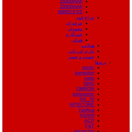
15000mAh
20000mAh
WIRELESS
چراغ قوه
حرفه ای
معمولی
خودکاری
هندلی
هدلایت
باتری لپ تاپ
چسب و خمیر
برندها
zemic
bongshin
varta
NHG
OMRON
panasonic
RX_70
NITECORE
Yaohua
ASAHI
ACP
F&T
microchip