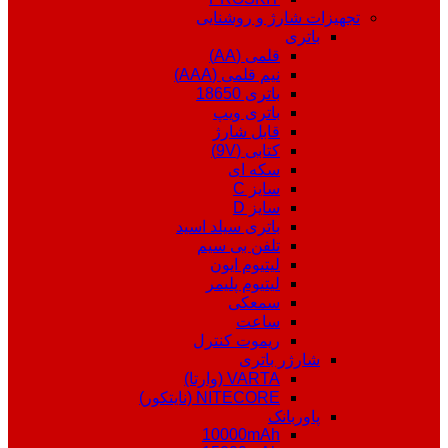
تجهیزات شارژ و روشنایی
باتری
قلمی (AA)
نیم قلمی (AAA)
باتری 18650
باتری ویپ
قابل شارژ
کتابی (9V)
سکه ای
سایز C
سایز D
باتری سیلد اسید
تلفن بی سیم
لیتیوم ایون
لیتیوم پلیمر
سمعکی
ساعت
ریموت کنترل
شارژر باتری
VARTA (وارتا)
NITECORE (نایتکور)
پاوربانک
10000mAh