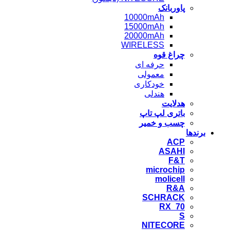
پاوربانک
10000mAh
15000mAh
20000mAh
WIRELESS
چراغ قوه
حرفه ای
معمولی
خودکاری
هندلی
هدلایت
باتری لپ تاپ
چسب و خمیر
برندها
ACP
ASAHI
F&T
microchip
molicell
R&A
SCHRACK
RX_70
S
NITECORE