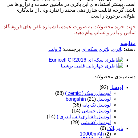
است. بیشتر استفاده ی این باتری در ماشین حساب و ترازو ها می
باشد. گرچه قابلیت شارژ دهی مجدد را ندارد ولی از ماندگاری
طولانی برخوردار است.
جهت خرید محصولات به صورت عمده با شماره تلفن های فروشگاه
تماس و یا در واتساپ پیام دهید.
مقایسه
دسته:
باتری
,
باتری سکه ای
برچسب:
3 ولت
دسته‌ بندی محصولات
لودسل
(92)
لودسل زمیک ( zemic )
(68)
لودسل bongshin
(21)
لودسل تک پایه
(36)
لودسل خمشی
(14)
لودسل فشاری ( سیلندری )
(14)
لودسل کششی
(29)
پاوربانک
(6)
10000mAh
(2)