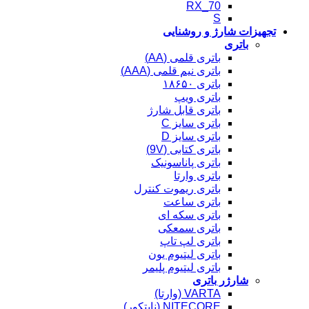
RX_70
S
تجهیزات شارژ و روشنایی
باتری
باتری قلمی (AA)
باتری نیم قلمی (AAA)
باتری ۱۸۶۵۰
باتری ویپ
باتری قابل شارژ
باتری سایز C
باتری سایز D
باتری کتابی (9V)
باتری پاناسونیک
باتری وارتا
باتری ریموت کنترل
باتری ساعت
باتری سکه ای
باتری سمعکی
باتری لپ تاپ
باتری لیتیوم یون
باتری لیتیوم پلیمر
شارژر باتری
VARTA (وارتا)
NITECORE (نایتکور)