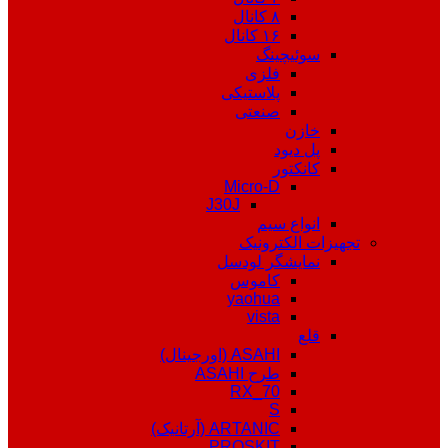
۸ کانال
۱۶ کانال
سوئیچینگ
فلزی
پلاستیکی
صنعتی
خازن
پل دیود
کانکتور
Micro-D
J30J
انواع سیم
تجهیزات الکترونیک
نمایشگر لودسل
کاموس
yaohua
vista
قلع
ASAHI (اورجینال)
طرح ASAHI
RX_70
S
ARTANIC (آرتانیک)
PROSKIT