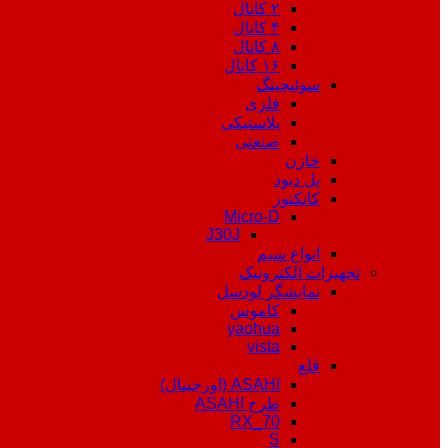
۲ کانال
۴ کانال
۸ کانال
۱۶ کانال
سوئیچینگ
فلزی
پلاستیکی
صنعتی
خازن
پل دیود
کانکتور
Micro-D
J30J
انواع سیم
تجهیزات الکترونیک
نمایشگر لودسل
کاموس
yaohua
vista
قلع
ASAHI (اورجینال)
طرح ASAHI
RX_70
S