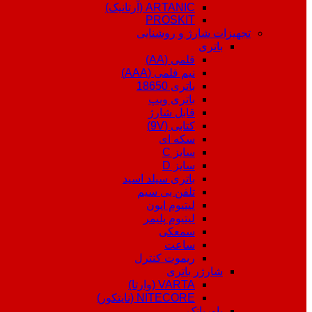
ARTANIC (آرتانیک)
PROSKIT
تجهیزات شارژ و روشنایی
باتری
قلمی (AA)
نیم قلمی (AAA)
باتری 18650
باتری ویپ
قابل شارژ
کتابی (9V)
سکه ای
سایز C
سایز D
باتری سیلد اسید
تلفن بی سیم
لیتیوم ایون
لیتیوم پلیمر
سمعکی
ساعت
ریموت کنترل
شارژر باتری
VARTA (وارتا)
NITECORE (نایتکور)
پاوربانک