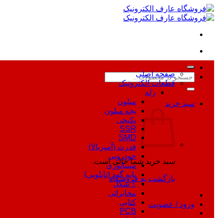
Skip
to
content
صفحه اصلی
جستجو
قطعات الکترونیک
برای:
رله
میلون
سبد خرید
بچه میلون
پکیجی
SSR
SMD
قدرت (آمپربالا)
خودرویی
سبد خرید شما خالی است.
مینیاتوری
پایه گرد (تابلویی)
بازگشت به فروشگاه
T شکل
مخابراتی
کتابی
ورود / عضویت
PCB