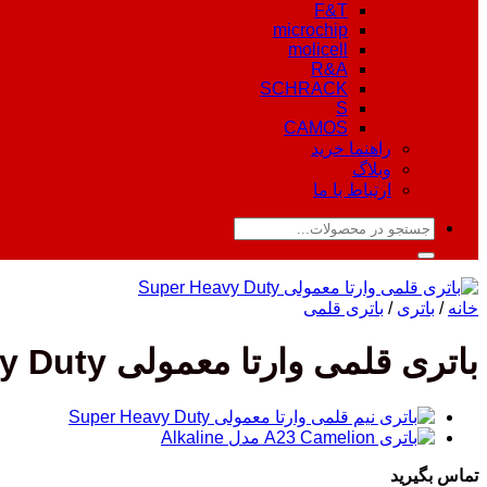
F&T
microchip
molicell
R&A
SCHRACK
S
CAMOS
راهنما خرید
وبلاگ
ارتباط با ما
جستجو
برای:
خانه
/
باتری
/
باتری قلمی
باتری قلمی وارتا معمولی Super Heavy Duty
تماس بگیرید