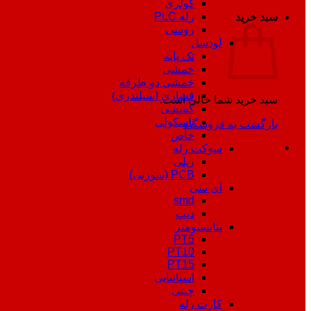
کولری
رله PLC
سبد خرید
روسی
لودسل
تک پایه
خمشی
خمشی دو طرفه
فشاری (سیلندری)
سبد خرید شما خالی است.
کششی
باسکولی
بازگشت به فروشگاه
خاص
سوکت رله
ریلی
PCB (سوزنی)
ای سی
smd
دیپ
پتانسیومتر
PT5
PT10
PT15
اسپانیایی
چینی
کارت رله