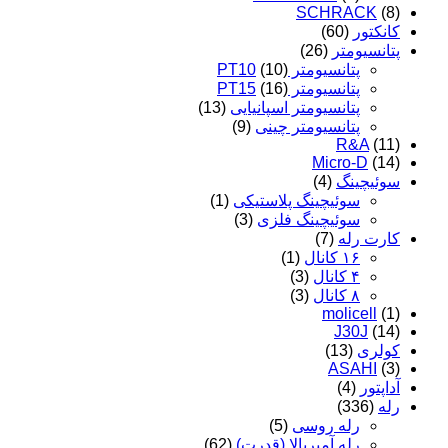
SCHRACK
(8)
کانکتور
(60)
پتانسیومتر
(26)
پتانسیومتر PT10
(10)
پتانسیومتر PT15
(16)
پتانسیومتر اسپانیایی
(13)
پتانسیومتر چینی
(9)
R&A
(11)
Micro-D
(14)
سوئیچینگ
(4)
سوئیچینگ پلاستیکی
(1)
سوئیچینگ فلزی
(3)
کارت رله
(7)
۱۶ کانال
(1)
۴ کانال
(3)
۸ کانال
(3)
molicell
(1)
J30J
(14)
کولری
(13)
ASAHI
(3)
آداپتور
(4)
رله
(336)
رله روسی
(5)
رله آمپربالا (قدرت)
(62)