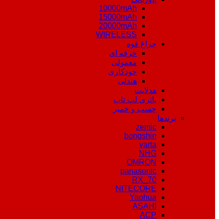
10000mAh
15000mAh
20000mAh
WIRELESS
چراغ قوه
حرفه ای
معمولی
خودکاری
هندلی
هدلایت
باتری لپ تاپ
چسب و خمیر
برندها
zemic
bongshin
varta
NHG
OMRON
panasonic
RX_70
NITECORE
Yaohua
ASAHI
ACP