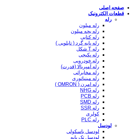
صفحه اصلی
قطعات الکترونیک
رله
رله میلون
رله بچه میلون
رله کتابی
رله پایه گرد ( تابلویی )
رله T شکل
رله پکیجی
رله خودرویی
رله آمپربالا (قدرت)
رله مخابراتی
رله مینیاتوری
رله امرن ( OMRON )
رله NHG
رله PCB
رله SMD
رله SSR
کولری
رله PLC
لودسل
لودسل باسکولی
لودسل تک پایه