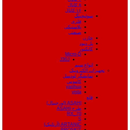
۸ کانال
۱۶ کانال
سوئیچینگ
فلزی
پلاستیکی
صنعتی
خازن
پل دیود
کانکتور
Micro-D
J30J
انواع سیم
تجهیزات الکترونیک
نمایشگر لودسل
کاموس
yaohua
vista
قلع
ASAHI (اورجینال)
طرح ASAHI
RX_70
S
ARTANIC (آرتانیک)
PROSKIT