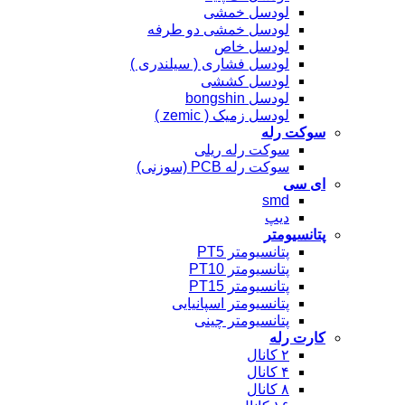
لودسل خمشی
لودسل خمشی دو طرفه
لودسل خاص
لودسل فشاری ( سیلندری )
لودسل کششی
لودسل bongshin
لودسل زمیک ( zemic )
سوکت رله
سوکت رله ریلی
سوکت رله PCB (سوزنی)
ای سی
smd
دیپ
پتانسیومتر
پتانسیومتر PT5
پتانسیومتر PT10
پتانسیومتر PT15
پتانسیومتر اسپانیایی
پتانسیومتر چینی
کارت رله
۲ کانال
۴ کانال
۸ کانال