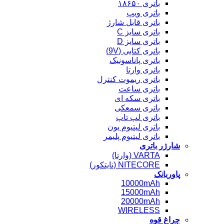
باتری ۱۸۶۵۰
باتری ویپ
باتری قابل شارژ
باتری سایز C
باتری سایز D
باتری کتابی (9V)
باتری پاناسونیک
باتری وارتا
باتری ریموت کنترل
باتری ساعت
باتری سکه ای
باتری سمعکی
باتری لپ تاپ
باتری لیتیوم یون
باتری لیتیوم پلیمر
شارژر باتری
VARTA (وارتا)
NITECORE (نایتکور)
پاوربانک
10000mAh
15000mAh
20000mAh
WIRELESS
چراغ قوه