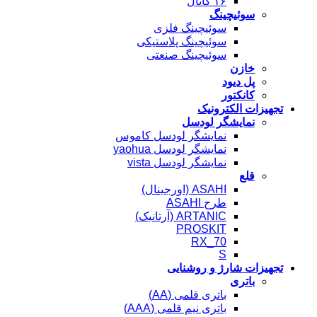
۱۶ کانال
سوئیچینگ
سوئیچینگ فلزی
سوئیچینگ پلاستیکی
سوئیچینگ صنعتی
خازن
پل دیود
کانکتور
تجهیزات الکترونیک
نمایشگر لودسل
نمایشگر لودسل کاموس
نمایشگر لودسل yaohua
نمایشگر لودسل vista
قلع
ASAHI (اورجینال)
طرح ASAHI
ARTANIC (آرتانیک)
PROSKIT
RX_70
S
تجهیزات شارژ و روشنایی
باتری
باتری قلمی (AA)
باتری نیم قلمی (AAA)