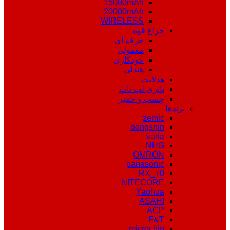
15000mAh
20000mAh
WIRELESS
چراغ قوه
حرفه ای
معمولی
خودکاری
هندلی
هدلایت
باتری لپ تاپ
چسب و خمیر
برندها
zemic
bongshin
varta
NHG
OMRON
panasonic
RX_70
NITECORE
Yaohua
ASAHI
ACP
F&T
microchip