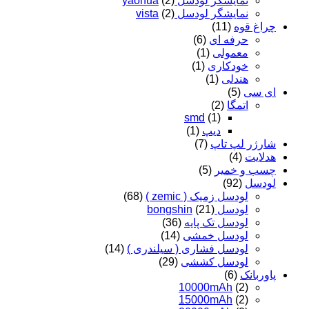
نمایشگر لودسل yaohua
(2)
نمایشگر لودسل vista
(2)
چراغ قوه
(11)
حرفه ای
(6)
معمولی
(1)
خودکاری
(1)
هندلی
(1)
ای سی
(5)
اتمگا
(2)
smd
(1)
دیپ
(1)
شارژر لپ تاپ
(7)
هدلایت
(4)
چسب و خمیر
(5)
لودسل
(92)
لودسل زمیک ( zemic )
(68)
لودسل bongshin
(21)
لودسل تک پایه
(36)
لودسل خمشی
(14)
لودسل فشاری ( سیلندری )
(14)
لودسل کششی
(29)
پاوربانک
(6)
10000mAh
(2)
15000mAh
(2)