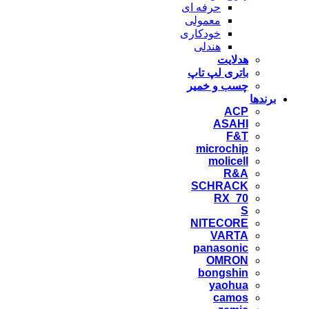
حرفه ای
معمولی
خودکاری
هندلی
هدلایت
باتری لپ تاپ
چسب و خمیر
برندها
ACP
ASAHI
F&T
microchip
molicell
R&A
SCHRACK
RX_70
S
NITECORE
VARTA
panasonic
OMRON
bongshin
yaohua
camos