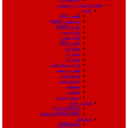
تجهیزات شارژ و روشنایی
باتری
قلمی (AA)
نیم قلمی (AAA)
باتری 18650
باتری ویپ
قابل شارژ
کتابی (9V)
سکه ای
سایز C
سایز D
باتری سیلد اسید
تلفن بی سیم
لیتیوم ایون
لیتیوم پلیمر
سمعکی
ساعت
ریموت کنترل
شارژر باتری
VARTA (وارتا)
NITECORE (نایتکور)
پاوربانک
10000mAh