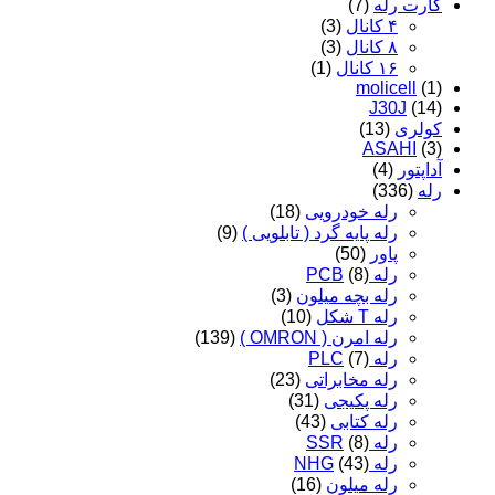
کارت رله
(7)
۴ کانال
(3)
۸ کانال
(3)
۱۶ کانال
(1)
molicell
(1)
J30J
(14)
کولری
(13)
ASAHI
(3)
آداپتور
(4)
رله
(336)
رله خودرویی
(18)
رله پایه گرد ( تابلویی )
(9)
پاور
(50)
رله PCB
(8)
رله بچه میلون
(3)
رله T شکل
(10)
رله امرن ( OMRON )
(139)
رله PLC
(7)
رله مخابراتی
(23)
رله پکیجی
(31)
رله کتابی
(43)
رله SSR
(8)
رله NHG
(43)
رله میلون
(16)