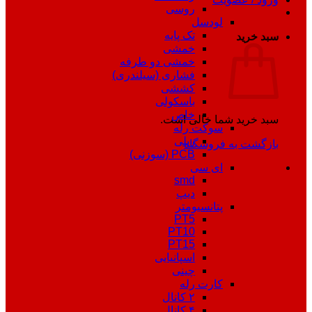
روسی
لودسل
تک پایه
سبد خرید
خمشی
خمشی دو طرفه
فشاری (سیلندری)
کششی
باسکولی
خاص
سبد خرید شما خالی است.
سوکت رله
ریلی
بازگشت به فروشگاه
PCB (سوزنی)
ای سی
smd
دیپ
پتانسیومتر
PT5
PT10
PT15
اسپانیایی
چینی
کارت رله
۲ کانال
۴ کانال