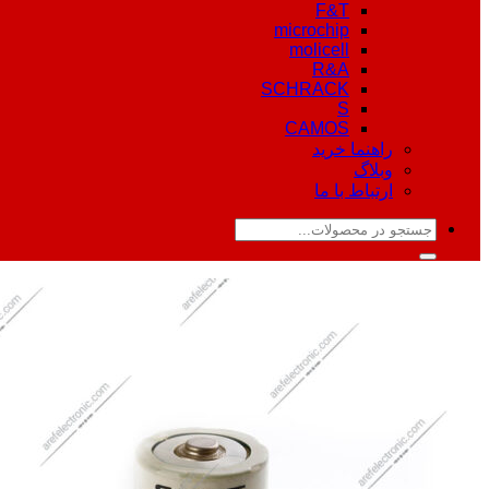
F&T
microchip
molicell
R&A
SCHRACK
S
CAMOS
راهنما خرید
وبلاگ
ارتباط با ما
جستجو
برای: