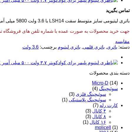
تماس بگیرید
باتری لیتیومی سایز متوسط سفت LSH14 با 3.6 ولت 5800 میلی آمپر می باشد. از تکنولوژی لیتیوم در این مدل استفاده شده و قابلیت شارژ دهی مجدد را ندارد.
جهت خرید محصولات به صورت عمده با شماره تلفن های فروشگاه تماس
مقایسه
دسته:
باتری
,
باتری قلمی
,
باتری لیتیوم
برچسب:
3.6 ولت
دسته‌ بندی محصولات
Micro-D
(14)
سوئیچینگ
(4)
سوئیچینگ فلزی
(3)
سوئیچینگ پلاستیکی
(1)
کارت رله
(7)
۴ کانال
(3)
۸ کانال
(3)
۱۶ کانال
(1)
molicell
(1)