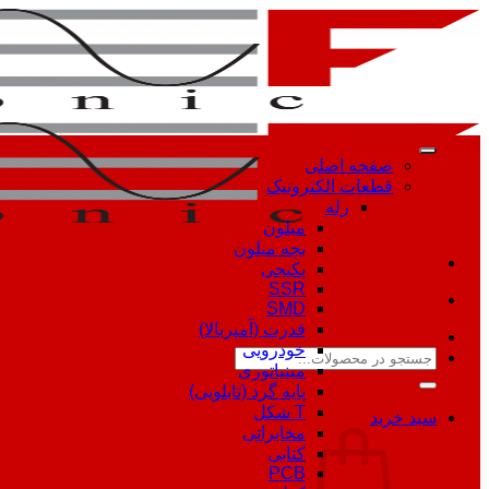
Skip
to
content
صفحه اصلی
قطعات الکترونیک
رله
میلون
بچه میلون
پکیجی
SSR
SMD
قدرت (آمپربالا)
خودرویی
جستجو
مینیاتوری
برای:
پایه گرد (تابلویی)
T شکل
سبد خرید
مخابراتی
کتابی
PCB