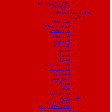
ARTANIC (آرتانیک)
PROSKIT
تجهیزات شارژ و روشنایی
باتری
قلمی (AA)
نیم قلمی (AAA)
باتری 18650
باتری ویپ
قابل شارژ
کتابی (9V)
سکه ای
سایز C
سایز D
باتری سیلد اسید
تلفن بی سیم
لیتیوم ایون
لیتیوم پلیمر
سمعکی
ساعت
ریموت کنترل
شارژر باتری
VARTA (وارتا)
NITECORE (نایتکور)
پاوربانک