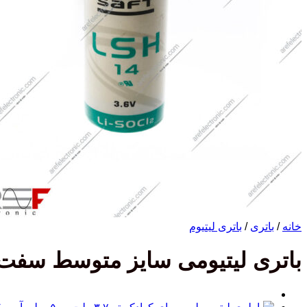
خانه
/
باتری
/
باتری لیتیوم
باتری لیتیومی سایز متوسط سفت LSH14 با 3.6 ولت 5800 میلی آم