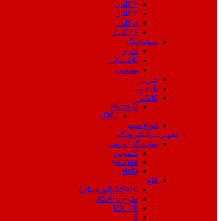
۲ کانال
۴ کانال
۸ کانال
۱۶ کانال
سوئیچینگ
فلزی
پلاستیکی
صنعتی
خازن
پل دیود
کانکتور
Micro-D
J30J
انواع سیم
تجهیزات الکترونیک
نمایشگر لودسل
کاموس
yaohua
vista
قلع
ASAHI (اورجینال)
طرح ASAHI
RX_70
S