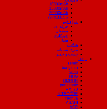
10000mAh
15000mAh
20000mAh
WIRELESS
چراغ قوه
حرفه ای
معمولی
خودکاری
هندلی
هدلایت
باتری لپ تاپ
چسب و خمیر
برندها
zemic
bongshin
varta
NHG
OMRON
panasonic
RX_70
NITECORE
Yaohua
ASAHI
ACP