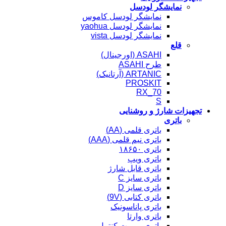
نمایشگر لودسل
نمایشگر لودسل کاموس
نمایشگر لودسل yaohua
نمایشگر لودسل vista
قلع
ASAHI (اورجینال)
طرح ASAHI
ARTANIC (آرتانیک)
PROSKIT
RX_70
S
تجهیزات شارژ و روشنایی
باتری
باتری قلمی (AA)
باتری نیم قلمی (AAA)
باتری ۱۸۶۵۰
باتری ویپ
باتری قابل شارژ
باتری سایز C
باتری سایز D
باتری کتابی (9V)
باتری پاناسونیک
باتری وارتا
باتری ریموت کنترل