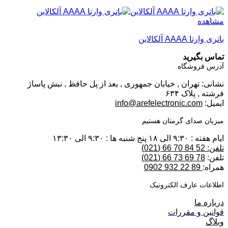
مشاهده
باتری وارتا AAAA آلکالاین
تماس بگیرید
آدرس فروشگاه
نشانی: تهران , خیابان جمهوری , بعد از پل حافظ , نبش پاساژ
فرشته , پلاک ۶۳۴
ایمیل:
info@arefelectronic.com
میزبان صدای گرمتان هستیم
ایام هفته : ۹:۳۰ الی ۱۸ پنج شنبه ها : ۹:۳۰ الی ۱۳:۳۰
تلفن: 52 84 70 66 (021)
تلفن:
78 69 73 66 (021)
همراه:
89 22 932 0902
اطلاعات عارف الکترونیک
درباره ما
قوانین و مقررات
وبلاگ