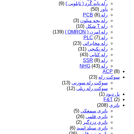
رله پایه گرد ( تابلویی )
(9)
پاور
(50)
رله PCB
(8)
رله بچه میلون
(3)
رله T شکل
(10)
رله امرن ( OMRON )
(139)
رله PLC
(7)
رله مخابراتی
(23)
رله پکیجی
(31)
رله کتابی
(43)
رله SSR
(8)
رله NHG
(43)
ACP
(8)
سوکت رله
(23)
سوکت رله سوزنی
(13)
سوکت رله ریلی
(12)
پل دیود
(1)
F&T
(2)
باتری
(208)
باتری سمعکی
(5)
باتری قلمی
(26)
باتری دزدگیر
(2)
باتری سیلد اسید
(6)
باتری نیم قلمی
(26)