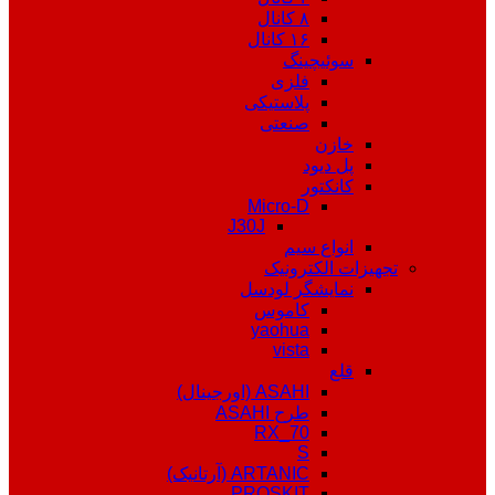
۸ کانال
۱۶ کانال
سوئیچینگ
فلزی
پلاستیکی
صنعتی
خازن
پل دیود
کانکتور
Micro-D
J30J
انواع سیم
تجهیزات الکترونیک
نمایشگر لودسل
کاموس
yaohua
vista
قلع
ASAHI (اورجینال)
طرح ASAHI
RX_70
S
ARTANIC (آرتانیک)
PROSKIT