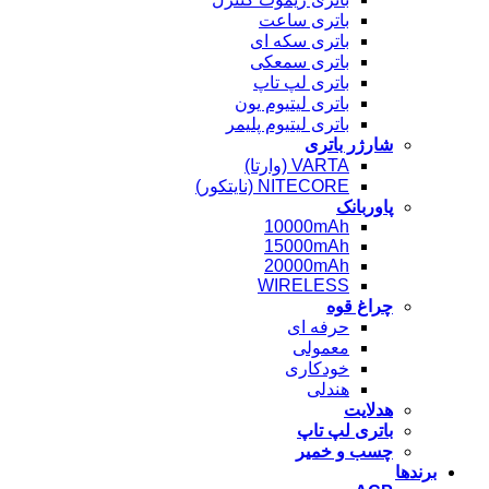
باتری ساعت
باتری سکه ای
باتری سمعکی
باتری لپ تاپ
باتری لیتیوم یون
باتری لیتیوم پلیمر
شارژر باتری
VARTA (وارتا)
NITECORE (نایتکور)
پاوربانک
10000mAh
15000mAh
20000mAh
WIRELESS
چراغ قوه
حرفه ای
معمولی
خودکاری
هندلی
هدلایت
باتری لپ تاپ
چسب و خمیر
برندها