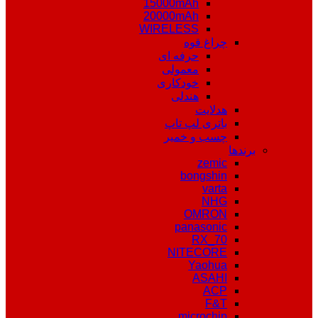
15000mAh
20000mAh
WIRELESS
چراغ قوه
حرفه ای
معمولی
خودکاری
هندلی
هدلایت
باتری لپ تاپ
چسب و خمیر
برندها
zemic
bongshin
varta
NHG
OMRON
panasonic
RX_70
NITECORE
Yaohua
ASAHI
ACP
F&T
microchip