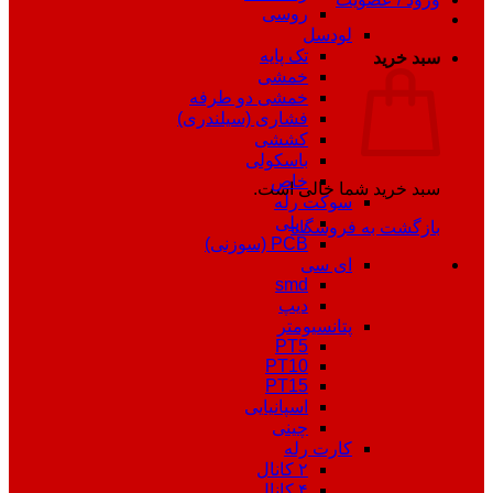
روسی
لودسل
تک پایه
سبد خرید
خمشی
خمشی دو طرفه
فشاری (سیلندری)
کششی
باسکولی
خاص
سبد خرید شما خالی است.
سوکت رله
ریلی
بازگشت به فروشگاه
PCB (سوزنی)
ای سی
smd
دیپ
پتانسیومتر
PT5
PT10
PT15
اسپانیایی
چینی
کارت رله
۲ کانال
۴ کانال