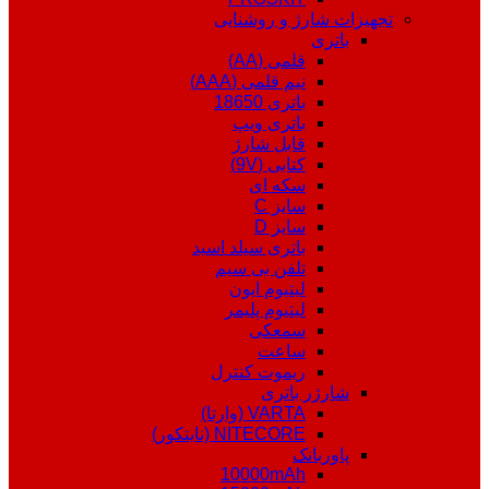
تجهیزات شارژ و روشنایی
باتری
قلمی (AA)
نیم قلمی (AAA)
باتری 18650
باتری ویپ
قابل شارژ
کتابی (9V)
سکه ای
سایز C
سایز D
باتری سیلد اسید
تلفن بی سیم
لیتیوم ایون
لیتیوم پلیمر
سمعکی
ساعت
ریموت کنترل
شارژر باتری
VARTA (وارتا)
NITECORE (نایتکور)
پاوربانک
10000mAh