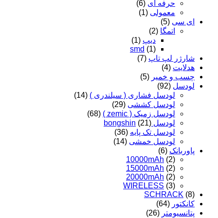
حرفه ای
(6)
معمولی
(1)
ای سی
(5)
اتمگا
(2)
دیپ
(1)
smd
(1)
شارژر لپ تاپ
(7)
هدلایت
(4)
چسب و خمیر
(5)
لودسل
(92)
لودسل فشاری ( سیلندری )
(14)
لودسل کششی
(29)
لودسل زمیک ( zemic )
(68)
لودسل bongshin
(21)
لودسل تک پایه
(36)
لودسل خمشی
(14)
پاوربانک
(6)
10000mAh
(2)
15000mAh
(2)
20000mAh
(2)
WIRELESS
(3)
SCHRACK
(8)
کانکتور
(64)
پتانسیومتر
(26)