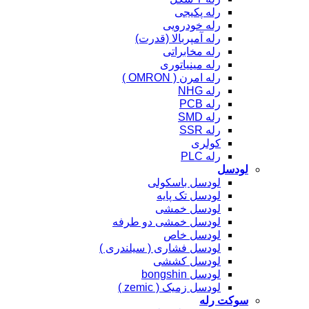
رله پکیجی
رله خودرویی
رله آمپربالا (قدرت)
رله مخابراتی
رله مینیاتوری
رله امرن ( OMRON )
رله NHG
رله PCB
رله SMD
رله SSR
کولری
رله PLC
لودسل
لودسل باسکولی
لودسل تک پایه
لودسل خمشی
لودسل خمشی دو طرفه
لودسل خاص
لودسل فشاری ( سیلندری )
لودسل کششی
لودسل bongshin
لودسل زمیک ( zemic )
سوکت رله