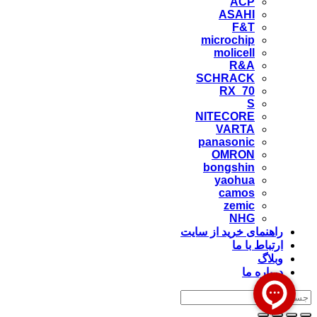
ACP
ASAHI
F&T
microchip
molicell
R&A
SCHRACK
RX_70
S
NITECORE
VARTA
panasonic
OMRON
bongshin
yaohua
camos
zemic
NHG
راهنمای خرید از سایت
ارتباط با ما
وبلاگ
درباره ما