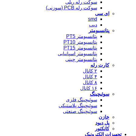
سوکت رله ریلی
سوکت رله PCB (سوزنی)
ای سی
smd
دیپ
پتانسیومتر
پتانسیومتر PT5
پتانسیومتر PT10
پتانسیومتر PT15
پتانسیومتر اسپانیایی
پتانسیومتر چینی
کارت رله
۲ کانال
۴ کانال
۸ کانال
۱۶ کانال
سوئیچینگ
سوئیچینگ فلزی
سوئیچینگ پلاستیکی
سوئیچینگ صنعتی
خازن
پل دیود
کانکتور
تجهیزات الکترونیک