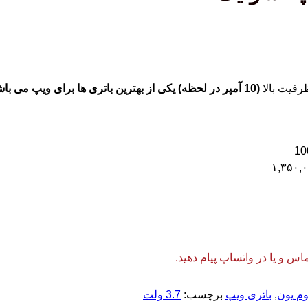
(10 آمپر در لحظه)
یکی از بهترین باتری ها برای ویپ می با
۱,۳۵۰,
 و یا در واتساپ پیام دهید.
وم یون
,
باتری ویپ
برچسب:
3.7 ولت