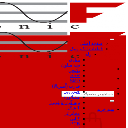
Skip
to
content
صفحه اصلی
قطعات الکترونیک
رله
میلون
بچه میلون
پکیجی
SSR
SMD
قدرت (آمپربالا)
خودرویی
جستجو
مینیاتوری
برای:
پایه گرد (تابلویی)
T شکل
سبد خرید
مخابراتی
کتابی
PCB