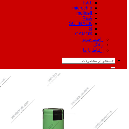
F&T
microchip
molicell
R&A
SCHRACK
S
CAMOS
راهنما خرید
وبلاگ
ارتباط با ما
جستجو
برای: