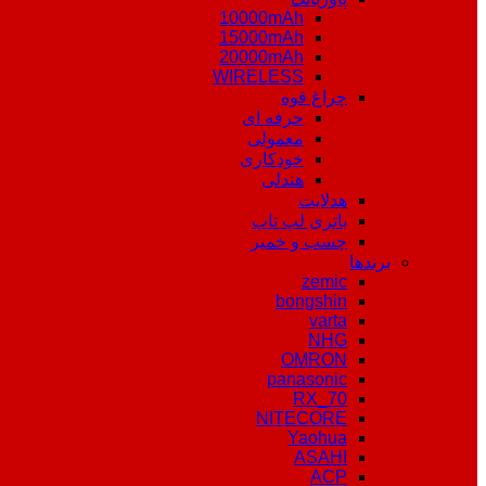
10000mAh
15000mAh
20000mAh
WIRELESS
چراغ قوه
حرفه ای
معمولی
خودکاری
هندلی
هدلایت
باتری لپ تاپ
چسب و خمیر
برندها
zemic
bongshin
varta
NHG
OMRON
panasonic
RX_70
NITECORE
Yaohua
ASAHI
ACP