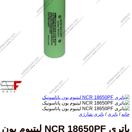
خانه
/
باتری
/
باتری شارژی
باتری NCR 18650PF لیتیوم یون پاناسونیک