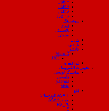
۲ کانال
۴ کانال
۸ کانال
۱۶ کانال
سوئیچینگ
فلزی
پلاستیکی
صنعتی
خازن
پل دیود
کانکتور
Micro-D
J30J
انواع سیم
تجهیزات الکترونیک
نمایشگر لودسل
کاموس
yaohua
vista
قلع
ASAHI (اورجینال)
طرح ASAHI
RX_70
S