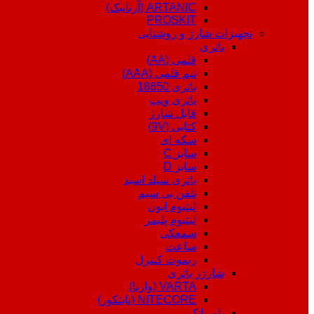
ARTANIC (آرتانیک)
PROSKIT
تجهیزات شارژ و روشنایی
باتری
قلمی (AA)
نیم قلمی (AAA)
باتری 18650
باتری ویپ
قابل شارژ
کتابی (9V)
سکه ای
سایز C
سایز D
باتری سیلد اسید
تلفن بی سیم
لیتیوم ایون
لیتیوم پلیمر
سمعکی
ساعت
ریموت کنترل
شارژر باتری
VARTA (وارتا)
NITECORE (نایتکور)
پاوربانک