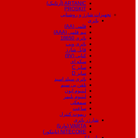
ARTANIC (آرتانیک)
PROSKIT
تجهیزات شارژ و روشنایی
باتری
قلمی (AA)
نیم قلمی (AAA)
باتری 18650
باتری ویپ
قابل شارژ
کتابی (9V)
سکه ای
سایز C
سایز D
باتری سیلد اسید
تلفن بی سیم
لیتیوم ایون
لیتیوم پلیمر
سمعکی
ساعت
ریموت کنترل
شارژر باتری
VARTA (وارتا)
NITECORE (نایتکور)
پاوربانک