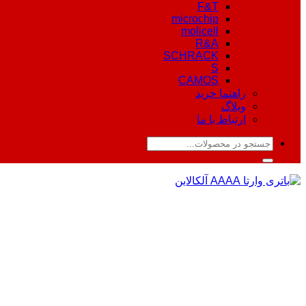
F&T
microchip
molicell
R&A
SCHRACK
S
CAMOS
راهنما خرید
وبلاگ
ارتباط با ما
جستجو
برای: