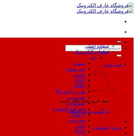
Skip
to
content
صفحه اصلی
جستجو
قطعات الکترونیک
برای:
رله
میلون
سبد خرید
بچه میلون
پکیجی
SSR
SMD
قدرت (آمپربالا)
خودرویی
سبد خرید شما خالی است.
مینیاتوری
پایه گرد (تابلویی)
بازگشت به فروشگاه
T شکل
مخابراتی
کتابی
ورود / عضویت
PCB