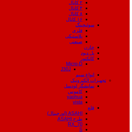
۲ کانال
۴ کانال
۸ کانال
۱۶ کانال
سوئیچینگ
فلزی
پلاستیکی
صنعتی
خازن
پل دیود
کانکتور
Micro-D
J30J
انواع سیم
تجهیزات الکترونیک
نمایشگر لودسل
کاموس
yaohua
vista
قلع
ASAHI (اورجینال)
طرح ASAHI
RX_70
S