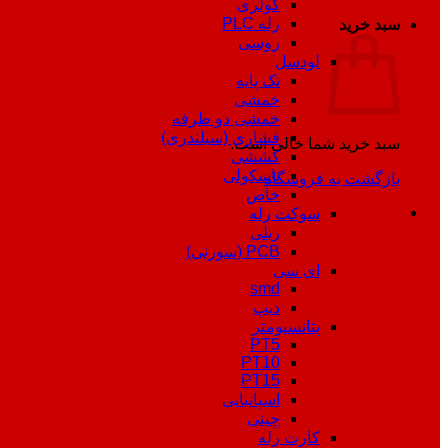
کولری
رله PLC
سبد خرید
روسی
لودسل
تک پایه
خمشی
خمشی دو طرفه
فشاری (سیلندری)
سبد خرید شما خالی است.
کششی
باسکولی
بازگشت به فروشگاه
خاص
سوکت رله
ریلی
PCB (سوزنی)
ای سی
smd
دیپ
پتانسیومتر
PT5
PT10
PT15
اسپانیایی
چینی
کارت رله