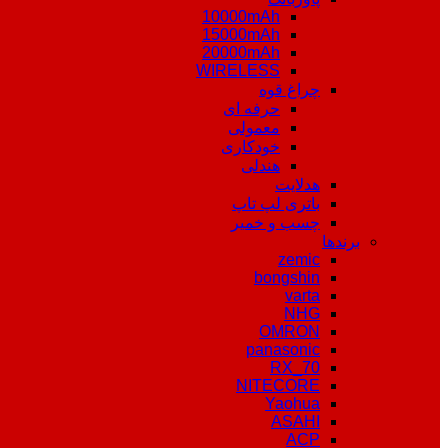
10000mAh
15000mAh
20000mAh
WIRELESS
چراغ قوه
حرفه ای
معمولی
خودکاری
هندلی
هدلایت
باتری لپ تاپ
چسب و خمیر
برندها
zemic
bongshin
varta
NHG
OMRON
panasonic
RX_70
NITECORE
Yaohua
ASAHI
ACP