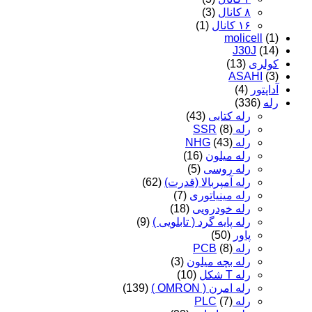
۸ کانال
(3)
۱۶ کانال
(1)
molicell
(1)
J30J
(14)
کولری
(13)
ASAHI
(3)
آداپتور
(4)
رله
(336)
رله کتابی
(43)
رله SSR
(8)
رله NHG
(43)
رله میلون
(16)
رله روسی
(5)
رله آمپربالا (قدرت)
(62)
رله مینیاتوری
(7)
رله خودرویی
(18)
رله پایه گرد ( تابلویی )
(9)
پاور
(50)
رله PCB
(8)
رله بچه میلون
(3)
رله T شکل
(10)
رله امرن ( OMRON )
(139)
رله PLC
(7)