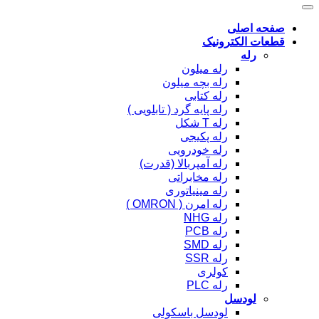
صفحه اصلی
قطعات الکترونیک
رله
رله میلون
رله بچه میلون
رله کتابی
رله پایه گرد ( تابلویی )
رله T شکل
رله پکیجی
رله خودرویی
رله آمپربالا (قدرت)
رله مخابراتی
رله مینیاتوری
رله امرن ( OMRON )
رله NHG
رله PCB
رله SMD
رله SSR
کولری
رله PLC
لودسل
لودسل باسکولی