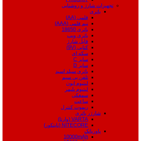
تجهیزات شارژ و روشنایی
باتری
قلمی (AA)
نیم قلمی (AAA)
باتری 18650
باتری ویپ
قابل شارژ
کتابی (9V)
سکه ای
سایز C
سایز D
باتری سیلد اسید
تلفن بی سیم
لیتیوم ایون
لیتیوم پلیمر
سمعکی
ساعت
ریموت کنترل
شارژر باتری
VARTA (وارتا)
NITECORE (نایتکور)
پاوربانک
10000mAh