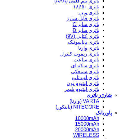
باتری نیم قلمی (AAA)
باتری ۱۸۶۵۰
باتری ویپ
باتری قابل شارژ
باتری سایز C
باتری سایز D
باتری کتابی (9V)
باتری پاناسونیک
باتری وارتا
باتری ریموت کنترل
باتری ساعت
باتری سکه ای
باتری سمعکی
باتری لپ تاپ
باتری لیتیوم یون
باتری لیتیوم پلیمر
شارژر باتری
VARTA (وارتا)
NITECORE (نایتکور)
پاوربانک
10000mAh
15000mAh
20000mAh
WIRELESS