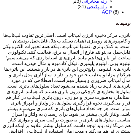
رله مخابراتی
(23)
رله پکیجی
(31)
ACP
(8)
توضیحات
باتری، مرکز ذخیره انرژی لپ‌تاپ است. اصلی‌ترین تفاوت لپ‌تاپ‌ها
و کامپیوترهای رومیزی (همان دسکتاپ ها)، قابل‌حمل بودنشان
است. به کمک باتری، نه‌تنها لپ‌تاپ‌ها، بلکه همه تجهیزات الکترونیکی
قابل‌حمل می‌توانند فارغ از اتصال به برق، فعالیت کنند. تکنولوژی
ساخت این باتری‌ها هم مانند باتری‌های استانداردی که می‌شناسیم؛
لیتیوم یونی، لیتیوم پلیمیری، نیکل کادمیوم و متال هیدرید است.
باتری‌های لیتیومی رایج‌ترین این باتری‌ها در بازار هستند. این باتری‌ها
هرکدام مزایا و معایب خاص خود را دارند. سازگاری مدل باتری و
مدل لپ‌تاپ ضروری و بسیار مهم است. اصطلاحی که در مورد
باتری‌های لپ‌تاپ زیاد شنیده می‌شود تعداد سلول‌های باتری است.
سلول‌ها بخش‌های کوچکی درون باتری هستند که همانند باتری‌های
استاندارد به‌صورت سری و موازی، درون باتری لپ‌تاپ در کنار هم
قرار می‌گیرند. نحوه قرارگیری سلول‌ها، در ولتاژ و آمپراژ باتری
موثر است. هر چه تعداد سلول‌های باتری که سری می‌شوند بیشتر
باشد، ولتاژ باتری بیشتر می‌شود. برای رسیدن به ولتاژ و آمپراژ
مناسب، سلول‌های باتری را به‌صورت ترکیب سری و موازی کنار
هم می‌گذارند. باید توجه داشت که سلول بیشتر علاوه بر اینکه انرژی
بیشتری فراهم می‌کند و مدت‌زمان استفاده از لپ‌تاپ را افزایش