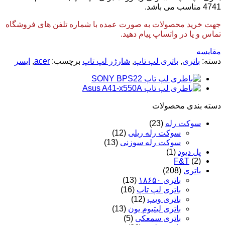
4741 مناسب می باشد.
جهت خرید محصولات به صورت عمده با شماره تلفن های فروشگاه
تماس و یا در واتساپ پیام دهید.
مقایسه
دسته:
باتری
,
باتری لپ تاپ
,
شارژر لپ تاپ
برچسب:
acer
,
ایسر
دسته‌ بندی محصولات
سوکت رله
(23)
سوکت رله ریلی
(12)
سوکت رله سوزنی
(13)
پل دیود
(1)
F&T
(2)
باتری
(208)
باتری ۱۸۶۵۰
(13)
باتری لپ تاپ
(16)
باتری ویپ
(12)
باتری لیتیوم یون
(13)
باتری سمعکی
(5)