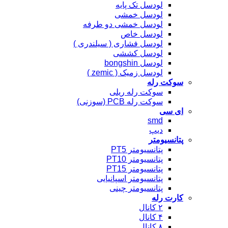
لودسل تک پایه
لودسل خمشی
لودسل خمشی دو طرفه
لودسل خاص
لودسل فشاری ( سیلندری )
لودسل کششی
لودسل bongshin
لودسل زمیک ( zemic )
سوکت رله
سوکت رله ریلی
سوکت رله PCB (سوزنی)
ای سی
smd
دیپ
پتانسیومتر
پتانسیومتر PT5
پتانسیومتر PT10
پتانسیومتر PT15
پتانسیومتر اسپانیایی
پتانسیومتر چینی
کارت رله
۲ کانال
۴ کانال
۸ کانال