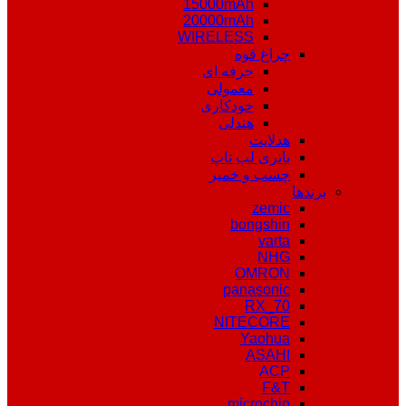
15000mAh
20000mAh
WIRELESS
چراغ قوه
حرفه ای
معمولی
خودکاری
هندلی
هدلایت
باتری لپ تاپ
چسب و خمیر
برندها
zemic
bongshin
varta
NHG
OMRON
panasonic
RX_70
NITECORE
Yaohua
ASAHI
ACP
F&T
microchip