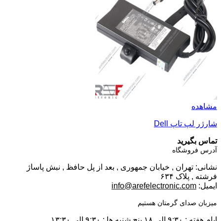
مشاهده
شارژر لپ تاپ Dell
تماس بگیرید
آدرس فروشگاه
نشانی: تهران , خیابان جمهوری , بعد از پل حافظ , نبش پاساژ
فرشته , پلاک ۶۳۴
ایمیل:
info@arefelectronic.com
میزبان صدای گرمتان هستیم
ایام هفته : ۹:۳۰ الی ۱۸ پنج شنبه ها : ۹:۳۰ الی ۱۳:۳۰