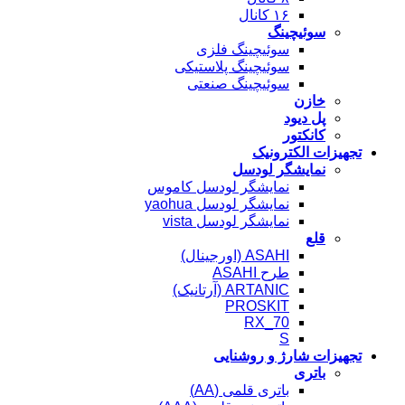
۱۶ کانال
سوئیچینگ
سوئیچینگ فلزی
سوئیچینگ پلاستیکی
سوئیچینگ صنعتی
خازن
پل دیود
کانکتور
تجهیزات الکترونیک
نمایشگر لودسل
نمایشگر لودسل کاموس
نمایشگر لودسل yaohua
نمایشگر لودسل vista
قلع
ASAHI (اورجینال)
طرح ASAHI
ARTANIC (آرتانیک)
PROSKIT
RX_70
S
تجهیزات شارژ و روشنایی
باتری
باتری قلمی (AA)