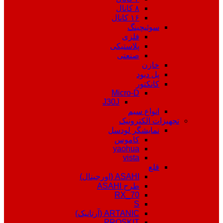
۸ کانال
۱۶ کانال
سوئیچینگ
فلزی
پلاستیکی
صنعتی
خازن
پل دیود
کانکتور
Micro-D
J30J
انواع سیم
تجهیزات الکترونیک
نمایشگر لودسل
کاموس
yaohua
vista
قلع
ASAHI (اورجینال)
طرح ASAHI
RX_70
S
ARTANIC (آرتانیک)
PROSKIT