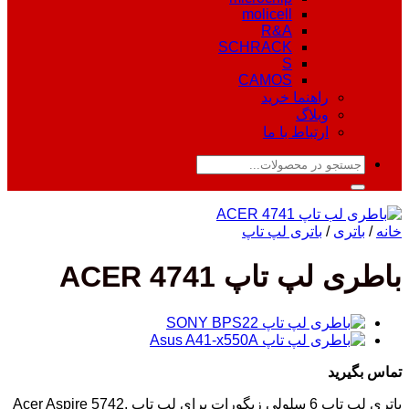
molicell
R&A
SCHRACK
S
CAMOS
راهنما خرید
وبلاگ
ارتباط با ما
جستجو
برای:
خانه
/
باتری
/
باتری لپ تاپ
باطری لپ تاپ ACER 4741
تماس بگیرید
باتری لپ تاپ 6 سلولی زیگورات برای لپ تاپ Acer Aspire 5742,