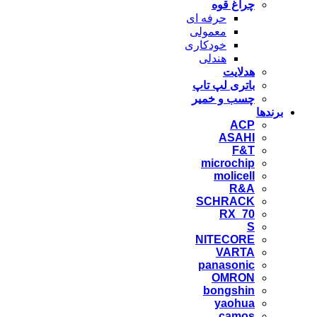
چراغ قوه
حرفه ای
معمولی
خودکاری
هندلی
هدلایت
باتری لپ تاپ
چسب و خمیر
برندها
ACP
ASAHI
F&T
microchip
molicell
R&A
SCHRACK
RX_70
S
NITECORE
VARTA
panasonic
OMRON
bongshin
yaohua
camos