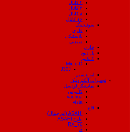
۲ کانال
۴ کانال
۸ کانال
۱۶ کانال
سوئیچینگ
فلزی
پلاستیکی
صنعتی
خازن
پل دیود
کانکتور
Micro-D
J30J
انواع سیم
تجهیزات الکترونیک
نمایشگر لودسل
کاموس
yaohua
vista
قلع
ASAHI (اورجینال)
طرح ASAHI
RX_70
S