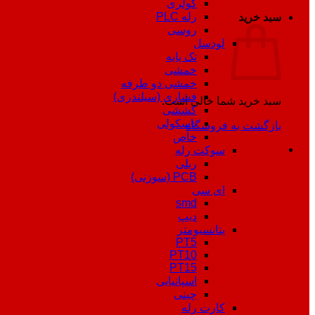
کولری
رله PLC
سبد خرید
روسی
لودسل
تک پایه
خمشی
خمشی دو طرفه
فشاری (سیلندری)
سبد خرید شما خالی است.
کششی
باسکولی
بازگشت به فروشگاه
خاص
سوکت رله
ریلی
PCB (سوزنی)
ای سی
smd
دیپ
پتانسیومتر
PT5
PT10
PT15
اسپانیایی
چینی
کارت رله