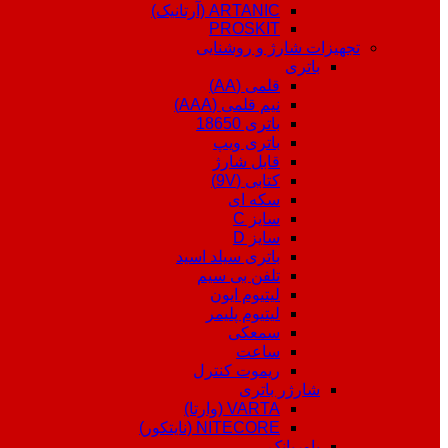
ARTANIC (آرتانیک)
PROSKIT
تجهیزات شارژ و روشنایی
باتری
قلمی (AA)
نیم قلمی (AAA)
باتری 18650
باتری ویپ
قابل شارژ
کتابی (9V)
سکه ای
سایز C
سایز D
باتری سیلد اسید
تلفن بی سیم
لیتیوم ایون
لیتیوم پلیمر
سمعکی
ساعت
ریموت کنترل
شارژر باتری
VARTA (وارتا)
NITECORE (نایتکور)
پاوربانک