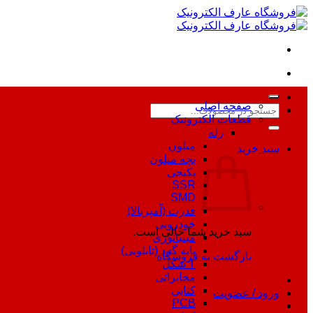
Skip
to
content
صفحه اصلی
جستجو
قطعات الکترونیک
برای:
رله
میلون
سبد خرید
بچه میلون
پکیجی
SSR
SMD
قدرت (آمپربالا)
خودرویی
سبد خرید شما خالی است.
مینیاتوری
پایه گرد (تابلویی)
بازگشت به فروشگاه
T شکل
مخابراتی
کتابی
ورود / عضویت
PCB