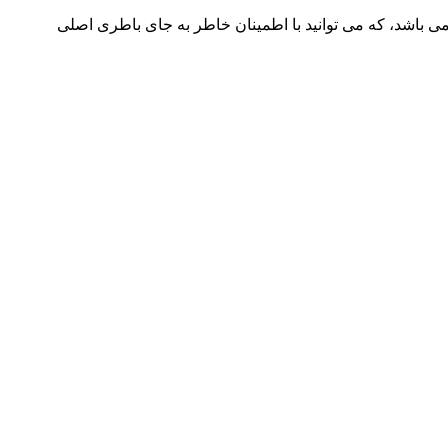
ری لپ تاپ برند ACER مدل 4310، با ولتاژ 11.1 V و آمپراژ 4400 mAh، یک باطری جایگزین مناسب برای باطری لپ تاپ برند ACER می باشد، که می توانید با اطمینان خاطر به جای باطری اصلی