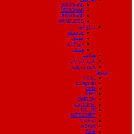
10000mAh
15000mAh
20000mAh
WIRELESS
چراغ قوه
حرفه ای
معمولی
خودکاری
هندلی
هدلایت
باتری لپ تاپ
چسب و خمیر
برندها
zemic
bongshin
varta
NHG
OMRON
panasonic
RX_70
NITECORE
Yaohua
ASAHI
ACP