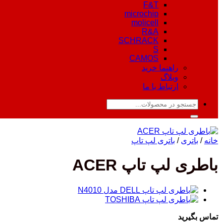
F&T
microchip
molicell
R&A
SCHRACK
S
CAMOS
راهنما خرید
وبلاگ
ارتباط با ما
جستجو
برای:
خانه
/
باتری
/
باتری لپ تاپ
باطری لپ تاپ ACER
تماس بگیرید