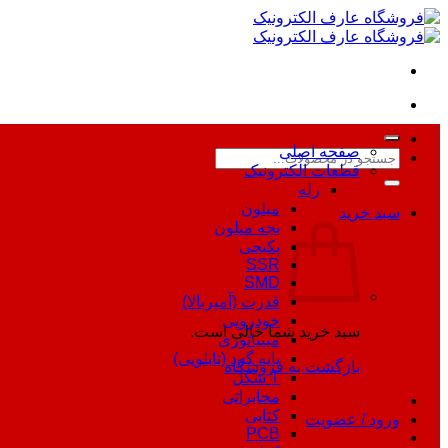
Skip
to
content
صفحه اصلی
جستجو
قطعات الکترونیک
برای:
رله
میلون
سبد خرید
بچه میلون
پکیجی
SSR
SMD
قدرت (آمپربالا)
خودرویی
سبد خرید شما خالی است.
مینیاتوری
پایه گرد (تابلویی)
بازگشت به فروشگاه
T شکل
مخابراتی
کتابی
ورود / عضویت
PCB