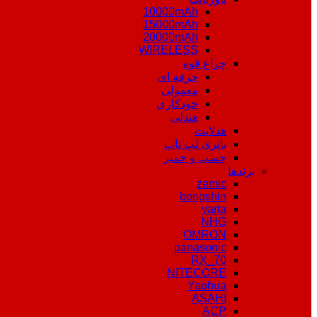
10000mAh
15000mAh
20000mAh
WIRELESS
چراغ قوه
حرفه ای
معمولی
خودکاری
هندلی
هدلایت
باتری لپ تاپ
چسب و خمیر
برندها
zemic
bongshin
varta
NHG
OMRON
panasonic
RX_70
NITECORE
Yaohua
ASAHI
ACP