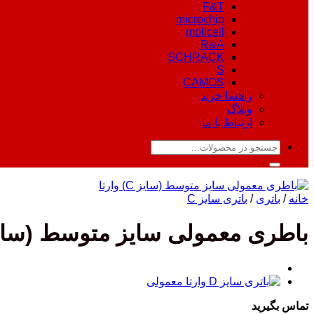
F&T
microchip
molicell
R&A
SCHRACK
S
CAMOS
راهنما خرید
وبلاگ
ارتباط با ما
جستجو
برای:
خانه
/
باتری
/
باتری سایز C
باطری معمولی سایز متوسط (سایز C) وار
تماس بگیرید