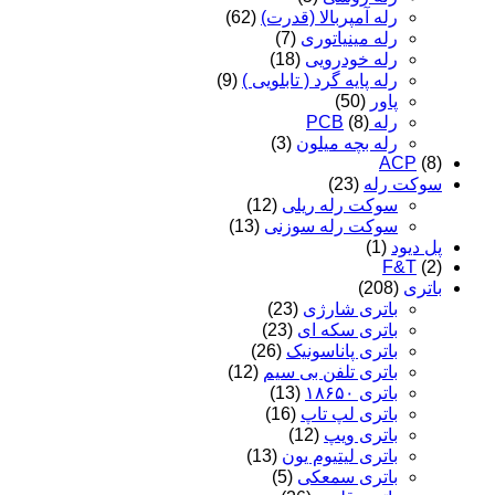
رله آمپربالا (قدرت)
(62)
رله مینیاتوری
(7)
رله خودرویی
(18)
رله پایه گرد ( تابلویی )
(9)
پاور
(50)
رله PCB
(8)
رله بچه میلون
(3)
ACP
(8)
سوکت رله
(23)
سوکت رله ریلی
(12)
سوکت رله سوزنی
(13)
پل دیود
(1)
F&T
(2)
باتری
(208)
باتری شارژی
(23)
باتری سکه ای
(23)
باتری پاناسونیک
(26)
باتری تلفن بی سیم
(12)
باتری ۱۸۶۵۰
(13)
باتری لپ تاپ
(16)
باتری ویپ
(12)
باتری لیتیوم یون
(13)
باتری سمعکی
(5)