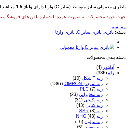
باطری معمولی سایز متوسط (سایز C) وارتا دارای
ولتاژ 1.5
میباشد.ا
جهت خرید محصولات به صورت عمده با شماره تلفن های فروشگاه تماس
مقایسه
دسته:
باتری
,
باتری سایز C
,
باتری وارتا
دسته‌ بندی محصولات
آداپتور
(4)
رله
(336)
رله T شکل
(10)
رله امرن ( OMRON )
(139)
رله PLC
(7)
رله مخابراتی
(23)
رله پکیجی
(31)
رله کتابی
(43)
رله SSR
(8)
رله NHG
(43)
رله میلون
(16)
رله روسی
(5)