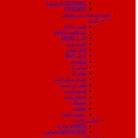
ARTANIC (آرتانیک)
PROSKIT
تجهیزات شارژ و روشنایی
باتری
قلمی (AA)
نیم قلمی (AAA)
باتری 18650
باتری ویپ
قابل شارژ
کتابی (9V)
سکه ای
سایز C
سایز D
باتری سیلد اسید
تلفن بی سیم
لیتیوم ایون
لیتیوم پلیمر
سمعکی
ساعت
ریموت کنترل
شارژر باتری
VARTA (وارتا)
NITECORE (نایتکور)
پاوربانک