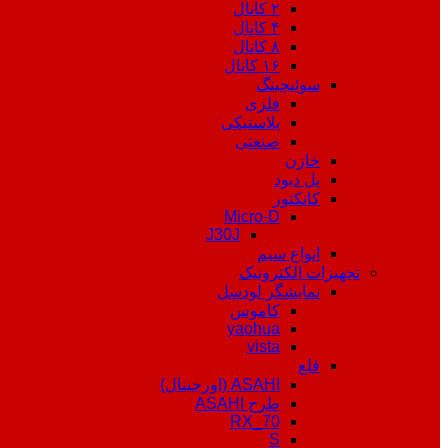
۲ کانال
۴ کانال
۸ کانال
۱۶ کانال
سوئیچینگ
فلزی
پلاستیکی
صنعتی
خازن
پل دیود
کانکتور
Micro-D
J30J
انواع سیم
تجهیزات الکترونیک
نمایشگر لودسل
کاموس
yaohua
vista
قلع
ASAHI (اورجینال)
طرح ASAHI
RX_70
S