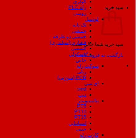
کولری
رله PLC
سبد خرید
روسی
لودسل
تک پایه
خمشی
خمشی دو طرفه
فشاری (سیلندری)
سبد خرید شما خالی است.
کششی
باسکولی
بازگشت به فروشگاه
خاص
سوکت رله
ریلی
PCB (سوزنی)
ای سی
smd
دیپ
پتانسیومتر
PT5
PT10
PT15
اسپانیایی
چینی
کارت رله