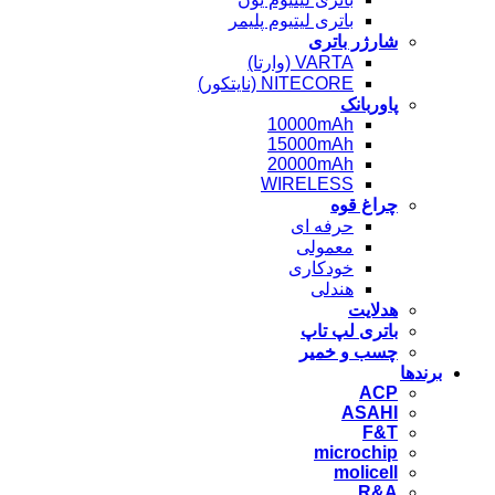
باتری لیتیوم پلیمر
شارژر باتری
VARTA (وارتا)
NITECORE (نایتکور)
پاوربانک
10000mAh
15000mAh
20000mAh
WIRELESS
چراغ قوه
حرفه ای
معمولی
خودکاری
هندلی
هدلایت
باتری لپ تاپ
چسب و خمیر
برندها
ACP
ASAHI
F&T
microchip
molicell
R&A