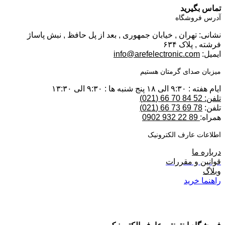
تماس بگیرید
آدرس فروشگاه
نشانی: تهران , خیابان جمهوری , بعد از پل حافظ , نبش پاساژ
فرشته , پلاک ۶۳۴
ایمیل:
info@arefelectronic.com
میزبان صدای گرمتان هستیم
ایام هفته : ۹:۳۰ الی ۱۸ پنج شنبه ها : ۹:۳۰ الی ۱۳:۳۰
تلفن: 52 84 70 66 (021)
تلفن:
78 69 73 66 (021)
همراه:
89 22 932 0902
اطلاعات عارف الکترونیک
درباره ما
قوانین و مقررات
وبلاگ
راهنما خرید