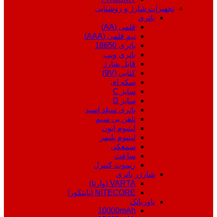
تجهیزات شارژ و روشنایی
باتری
قلمی (AA)
نیم قلمی (AAA)
باتری 18650
باتری ویپ
قابل شارژ
کتابی (9V)
سکه ای
سایز C
سایز D
باتری سیلد اسید
تلفن بی سیم
لیتیوم ایون
لیتیوم پلیمر
سمعکی
ساعت
ریموت کنترل
شارژر باتری
VARTA (وارتا)
NITECORE (نایتکور)
پاوربانک
10000mAh