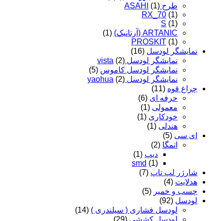
طرح ASAHI
(1)
RX_70
(1)
S
(1)
ARTANIC (آرتانیک)
(1)
PROSKIT
(1)
نمایشگر لودسل
(16)
نمایشگر لودسل vista
(2)
نمایشگر لودسل کاموس
(5)
نمایشگر لودسل yaohua
(2)
چراغ قوه
(11)
حرفه ای
(6)
معمولی
(1)
خودکاری
(1)
هندلی
(1)
ای سی
(5)
اتمگا
(2)
دیپ
(1)
smd
(1)
شارژر لپ تاپ
(7)
هدلایت
(4)
چسب و خمیر
(5)
لودسل
(92)
لودسل فشاری ( سیلندری )
(14)
لودسل کششی
(29)