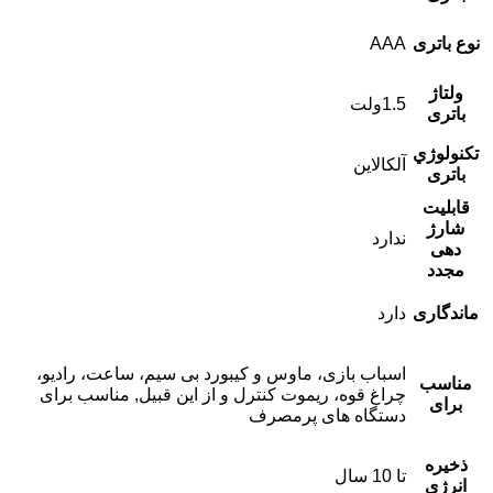
نوع باتری
AAA
ولتاژ
1.5ولت
باتری
تکنولوژي
آلکالاین
باتری
قابلیت
شارژ
ندارد
دهی
مجدد
ماندگاری
دارد
اسباب بازی، ماوس و کیبورد بی سیم، ساعت، رادیو،
مناسب
چراغ قوه، ریموت کنترل و از این قبیل, مناسب برای
برای
دستگاه های پرمصرف
ذخیره
تا 10 سال
انرژی