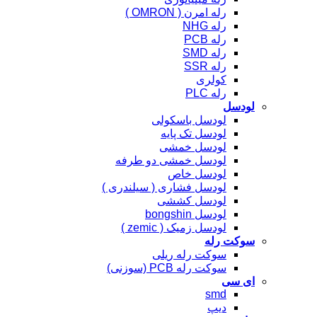
رله امرن ( OMRON )
رله NHG
رله PCB
رله SMD
رله SSR
کولری
رله PLC
لودسل
لودسل باسکولی
لودسل تک پایه
لودسل خمشی
لودسل خمشی دو طرفه
لودسل خاص
لودسل فشاری ( سیلندری )
لودسل کششی
لودسل bongshin
لودسل زمیک ( zemic )
سوکت رله
سوکت رله ریلی
سوکت رله PCB (سوزنی)
ای سی
smd
دیپ