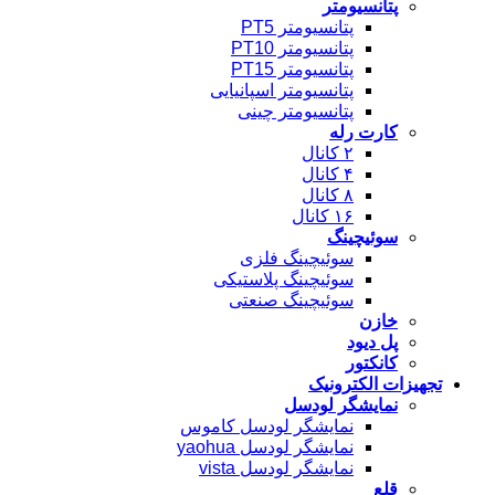
پتانسیومتر
پتانسیومتر PT5
پتانسیومتر PT10
پتانسیومتر PT15
پتانسیومتر اسپانیایی
پتانسیومتر چینی
کارت رله
۲ کانال
۴ کانال
۸ کانال
۱۶ کانال
سوئیچینگ
سوئیچینگ فلزی
سوئیچینگ پلاستیکی
سوئیچینگ صنعتی
خازن
پل دیود
کانکتور
تجهیزات الکترونیک
نمایشگر لودسل
نمایشگر لودسل کاموس
نمایشگر لودسل yaohua
نمایشگر لودسل vista
قلع