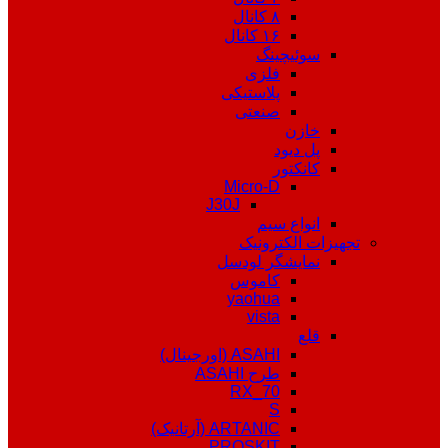
۸ کانال
۱۶ کانال
سوئیچینگ
فلزی
پلاستیکی
صنعتی
خازن
پل دیود
کانکتور
Micro-D
J30J
انواع سیم
تجهیزات الکترونیک
نمایشگر لودسل
کاموس
yaohua
vista
قلع
ASAHI (اورجینال)
طرح ASAHI
RX_70
S
ARTANIC (آرتانیک)
PROSKIT