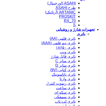
ASAHI (اورجینال)
طرح ASAHI
ARTANIC (آرتانیک)
PROSKIT
RX_70
S
تجهیزات شارژ و روشنایی
باتری
باتری قلمی (AA)
باتری نیم قلمی (AAA)
باتری ۱۸۶۵۰
باتری ویپ
باتری قابل شارژ
باتری سایز C
باتری سایز D
باتری کتابی (9V)
باتری پاناسونیک
باتری وارتا
باتری ریموت کنترل
باتری ساعت
باتری سکه ای
باتری سمعکی
باتری لپ تاپ
باتری لیتیوم یون