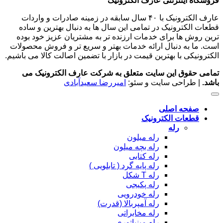
فروشگاه اینترنتی عارف الکترونیک
عارف الکترونیک با ۴۰ سال سابقه در زمینه صادرات و واردات
قطعات الکترونیک در تمامی این سال ها به دنبال بهترین و ساده
ترین روش ها برای خدمات ارزنده تر به مشتریان عزیز خود بوده
است. ما به دنبال ارائه خدمات بهتر و سریع تر و فروش محصولات
الکترونیکی با بهترین قیمت در بازار با تضمین اصالت کالا می باشیم.
تمامی حقوق این سایت متعلق به شرکت عارف الکترونیک می
باشد.
| طراحی سایت و سئو:
امیررضا سعیدآبادی
صفحه اصلی
قطعات الکترونیک
رله
رله میلون
رله بچه میلون
رله کتابی
رله پایه گرد ( تابلویی )
رله T شکل
رله پکیجی
رله خودرویی
رله آمپربالا (قدرت)
رله مخابراتی
رله مینیاتوری