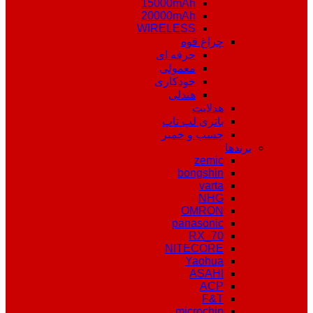
15000mAh
20000mAh
WIRELESS
چراغ قوه
حرفه ای
معمولی
خودکاری
هندلی
هدلایت
باتری لپ تاپ
چسب و خمیر
برندها
zemic
bongshin
varta
NHG
OMRON
panasonic
RX_70
NITECORE
Yaohua
ASAHI
ACP
F&T
microchip