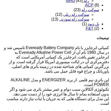
رله NHG
(43)
ACP
(8)
سوکت رله
(23)
سوکت رله ریلی
(12)
سوکت رله سوزنی
(13)
پل دیود
(1)
F&T
(2)
توضیحات
کمپانی انرجایزر با نام Eveready Battery Company تاسیس شد و
در سال 1980 نام آن از Eveready Alkaline Power Cell به
انرجایزر تغییر یافت. انرجایزر یک کمپانی آمریکایی است که
دفترمرکزی آن در ایالت میسوری آمریکا قرار گرفته است. و از
بزرگترین کمپانی های شناخته شده در زمینه باتری های اصلی،
پاوربانک و چراغ قوه قابل حمل می باشد.
این باتری نیم قلمی از برند ENERGIZER و مدل ALKALINE
POWER است.
تکنولوژی آلکالاین سبب دوام و عمر بیشتر باتری می شود و اگر
بدون استفاده بماند تا سال ها انرژی خود را از دست نمی دهد.
این مدل برای دستگاه هایی که به جریان با ثبات نیاز دارند مناسب
است.