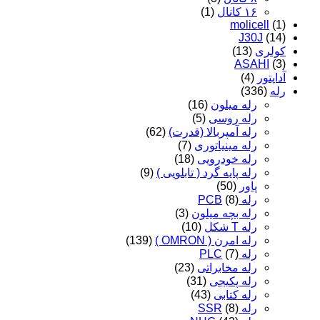
۱۶ کانال
(1)
molicell
(1)
J30J
(14)
کولری
(13)
ASAHI
(3)
آداپتور
(4)
رله
(336)
رله میلون
(16)
رله روسی
(5)
رله آمپربالا (قدرت)
(62)
رله مینیاتوری
(7)
رله خودرویی
(18)
رله پایه گرد ( تابلویی )
(9)
پاور
(50)
رله PCB
(8)
رله بچه میلون
(3)
رله T شکل
(10)
رله امرن ( OMRON )
(139)
رله PLC
(7)
رله مخابراتی
(23)
رله پکیجی
(31)
رله کتابی
(43)
رله SSR
(8)