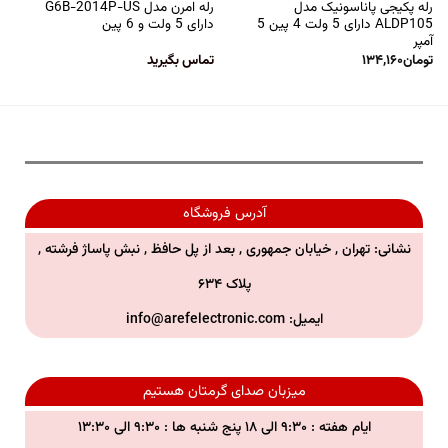
رله پکیجی پاناسونیک مدل
رله امرن مدل G6B-2014P-US
ALDP105 دارای 5 ولت 4 پین 5
دارای 5 ولت و 6 پین
آمپر
تومان
۱۳۴,۱۶۰
تماس بگیرید
آدرس فروشگاه
نشانی: تهران , خیابان جمهوری , بعد از پل حافظ , نبش پاساژ فرشته ,
پلاک ۶۳۴
ایمیل:
info@arefelectronic.com
میزبان صدای گرمتان هستیم
ایام هفته : ۹:۳۰ الی ۱۸ پنج شنبه ها : ۹:۳۰ الی ۱۳:۳۰