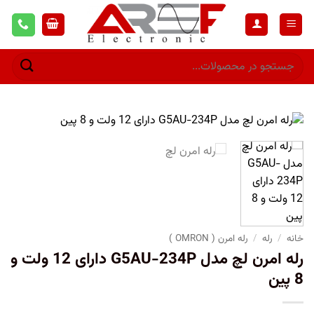
خانه
/
رله
/
رله امرن ( OMRON )
رله امرن لچ مدل G5AU-234P دارای 12 ولت و
8 پین