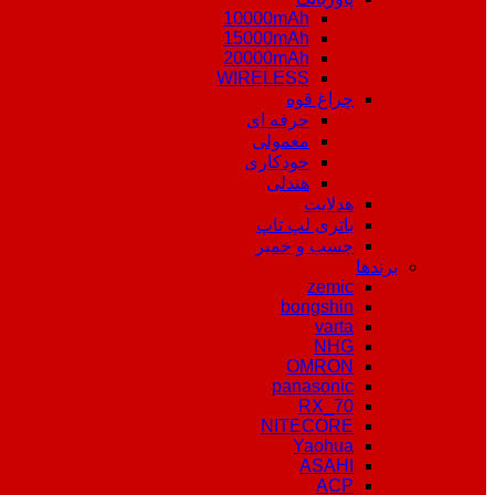
10000mAh
15000mAh
20000mAh
WIRELESS
چراغ قوه
حرفه ای
معمولی
خودکاری
هندلی
هدلایت
باتری لپ تاپ
چسب و خمیر
برندها
zemic
bongshin
varta
NHG
OMRON
panasonic
RX_70
NITECORE
Yaohua
ASAHI
ACP