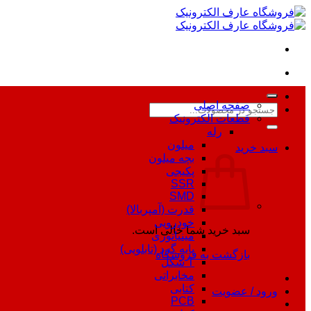
Skip
to
content
صفحه اصلی
جستجو
قطعات الکترونیک
برای:
رله
میلون
سبد خرید
بچه میلون
پکیجی
SSR
SMD
قدرت (آمپربالا)
خودرویی
سبد خرید شما خالی است.
مینیاتوری
پایه گرد (تابلویی)
بازگشت به فروشگاه
T شکل
مخابراتی
کتابی
ورود / عضویت
PCB