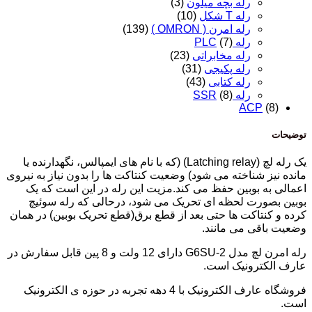
رله بچه میلون
(3)
رله T شکل
(10)
رله امرن ( OMRON )
(139)
رله PLC
(7)
رله مخابراتی
(23)
رله پکیجی
(31)
رله کتابی
(43)
رله SSR
(8)
ACP
(8)
توضیحات
یک رله لچ (Latching relay) (که با نام های ایمپالس، نگهدارنده یا
مانده نیز شناخته می شود) وضعیت کنتاکت ها را بدون نیاز به نیروی
اعمالی به بوبین حفظ می کند.مزیت این رله در این است که یک
بوبین بصورت لحظه ای تحریک می شود، درحالی که رله سوئیچ
کرده و کنتاکت ها حتی بعد از قطع برق(قطع تحریک بوبین) در همان
وضعیت باقی می مانند.
رله امرن لچ مدل G6SU-2 دارای 12 ولت و 8 پین قابل سفارش در
عارف الکترونیک است.
فروشگاه عارف الکترونیک با 4 دهه تجربه در حوزه ی الکترونیک
است.