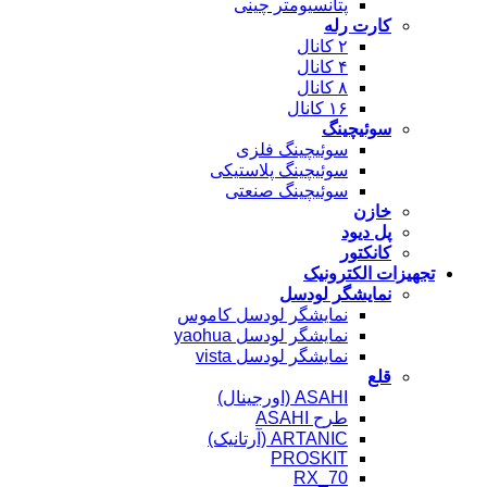
پتانسیومتر چینی
کارت رله
۲ کانال
۴ کانال
۸ کانال
۱۶ کانال
سوئیچینگ
سوئیچینگ فلزی
سوئیچینگ پلاستیکی
سوئیچینگ صنعتی
خازن
پل دیود
کانکتور
تجهیزات الکترونیک
نمایشگر لودسل
نمایشگر لودسل کاموس
نمایشگر لودسل yaohua
نمایشگر لودسل vista
قلع
ASAHI (اورجینال)
طرح ASAHI
ARTANIC (آرتانیک)
PROSKIT
RX_70