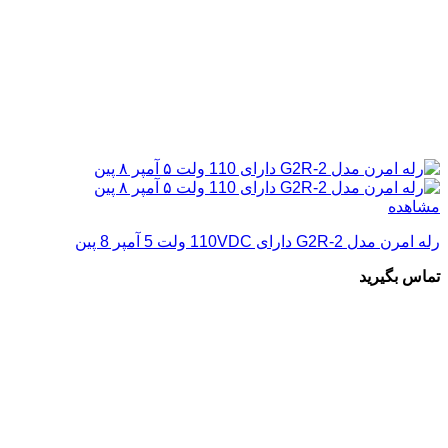
مشاهده
رله امرن مدل G2R-2 دارای 110VDC ولت 5 آمپر 8 پین
تماس بگیرید