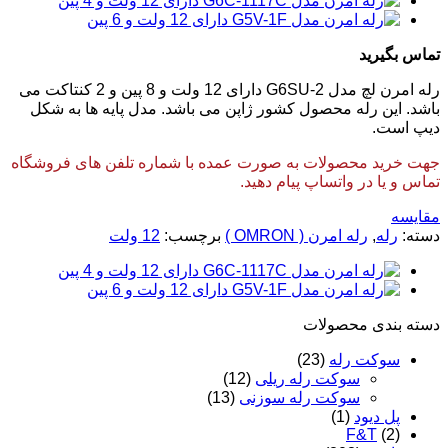
تماس بگیرید
رله امرن لچ مدل G6SU-2 دارای 12 ولت و 8 پین و 2 کنتاکت می
باشد. این رله محصول کشور ژاپن می باشد. مدل پایه ها به شکل
دیپ است.
جهت خرید محصولات به صورت عمده با شماره تلفن های فروشگاه
تماس و یا در واتساپ پیام دهید.
مقایسه
دسته:
رله
,
رله امرن ( OMRON )
برچسب:
12 ولت
دسته‌ بندی محصولات
سوکت رله
(23)
سوکت رله ریلی
(12)
سوکت رله سوزنی
(13)
پل دیود
(1)
F&T
(2)