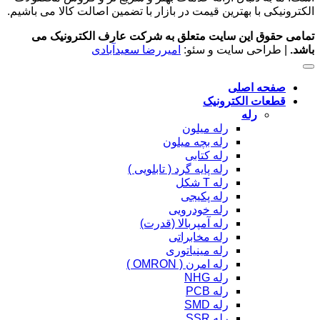
الکترونیکی با بهترین قیمت در بازار با تضمین اصالت کالا می باشیم.
تمامی حقوق این سایت متعلق به شرکت عارف الکترونیک می
باشد.
| طراحی سایت و سئو:
امیررضا سعیدآبادی
صفحه اصلی
قطعات الکترونیک
رله
رله میلون
رله بچه میلون
رله کتابی
رله پایه گرد ( تابلویی )
رله T شکل
رله پکیجی
رله خودرویی
رله آمپربالا (قدرت)
رله مخابراتی
رله مینیاتوری
رله امرن ( OMRON )
رله NHG
رله PCB
رله SMD
رله SSR