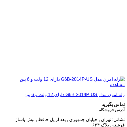
مشاهده
رله امرن مدل G6B-2014P-US دارای 12 ولت و 6 پین
تماس بگیرید
آدرس فروشگاه
نشانی: تهران , خیابان جمهوری , بعد از پل حافظ , نبش پاساژ
فرشته , پلاک ۶۳۴