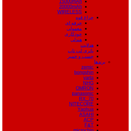
15000mAh
20000mAh
WIRELESS
چراغ قوه
حرفه ای
معمولی
خودکاری
هندلی
هدلایت
باتری لپ تاپ
چسب و خمیر
برندها
zemic
bongshin
varta
NHG
OMRON
panasonic
RX_70
NITECORE
Yaohua
ASAHI
ACP
F&T
microchip