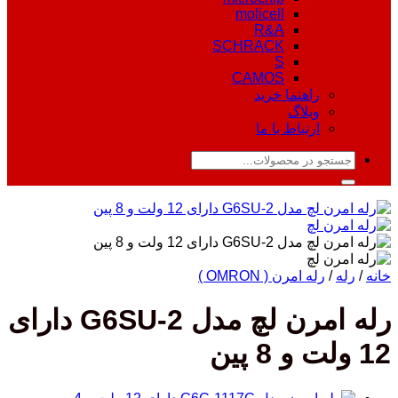
molicell
R&A
SCHRACK
S
CAMOS
راهنما خرید
وبلاگ
ارتباط با ما
جستجو
برای:
خانه
/
رله
/
رله امرن ( OMRON )
رله امرن لچ مدل G6SU-2 دارای
12 ولت و 8 پین