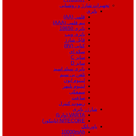
تجهیزات شارژ و روشنایی
باتری
قلمی (AA)
نیم قلمی (AAA)
باتری 18650
باتری ویپ
قابل شارژ
کتابی (9V)
سکه ای
سایز C
سایز D
باتری سیلد اسید
تلفن بی سیم
لیتیوم ایون
لیتیوم پلیمر
سمعکی
ساعت
ریموت کنترل
شارژر باتری
VARTA (وارتا)
NITECORE (نایتکور)
پاوربانک
10000mAh