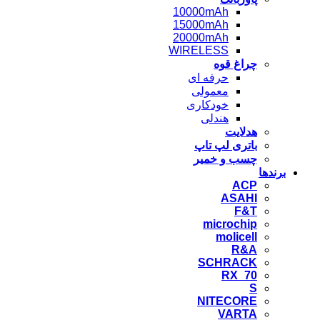
10000mAh
15000mAh
20000mAh
WIRELESS
چراغ قوه
حرفه ای
معمولی
خودکاری
هندلی
هدلایت
باتری لپ تاپ
چسب و خمیر
برندها
ACP
ASAHI
F&T
microchip
molicell
R&A
SCHRACK
RX_70
S
NITECORE
VARTA