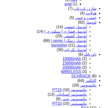
smd
(1)
شارژر لپ تاپ
(7)
هدلایت
(4)
چسب و خمیر
(5)
لودسل
(92)
لودسل خمشی
(14)
لودسل فشاری ( سیلندری )
(14)
لودسل کششی
(29)
لودسل زمیک ( zemic )
(68)
لودسل bongshin
(21)
لودسل تک پایه
(36)
پاوربانک
(6)
10000mAh
(2)
15000mAh
(2)
20000mAh
(2)
WIRELESS
(3)
SCHRACK
(8)
کانکتور
(64)
پتانسیومتر
(26)
پتانسیومتر PT15
(16)
پتانسیومتر اسپانیایی
(13)
پتانسیومتر چینی
(9)
پتانسیومتر PT10
(10)
R&A
(11)