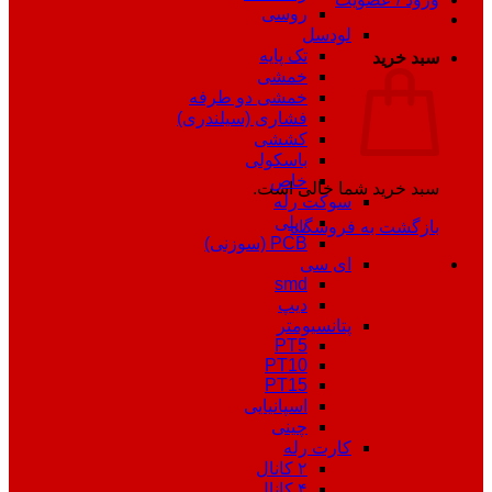
روسی
لودسل
تک پایه
سبد خرید
خمشی
خمشی دو طرفه
فشاری (سیلندری)
کششی
باسکولی
خاص
سبد خرید شما خالی است.
سوکت رله
ریلی
بازگشت به فروشگاه
PCB (سوزنی)
ای سی
smd
دیپ
پتانسیومتر
PT5
PT10
PT15
اسپانیایی
چینی
کارت رله
۲ کانال
۴ کانال