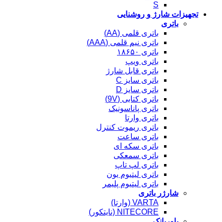
S
تجهیزات شارژ و روشنایی
باتری
باتری قلمی (AA)
باتری نیم قلمی (AAA)
باتری ۱۸۶۵۰
باتری ویپ
باتری قابل شارژ
باتری سایز C
باتری سایز D
باتری کتابی (9V)
باتری پاناسونیک
باتری وارتا
باتری ریموت کنترل
باتری ساعت
باتری سکه ای
باتری سمعکی
باتری لپ تاپ
باتری لیتیوم یون
باتری لیتیوم پلیمر
شارژر باتری
VARTA (وارتا)
NITECORE (نایتکور)
پاوربانک