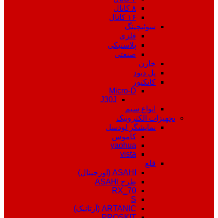
۸ کانال
۱۶ کانال
سوئیچینگ
فلزی
پلاستیکی
صنعتی
خازن
پل دیود
کانکتور
Micro-D
J30J
انواع سیم
تجهیزات الکترونیک
نمایشگر لودسل
کاموس
yaohua
vista
قلع
ASAHI (اورجینال)
طرح ASAHI
RX_70
S
ARTANIC (آرتانیک)
PROSKIT