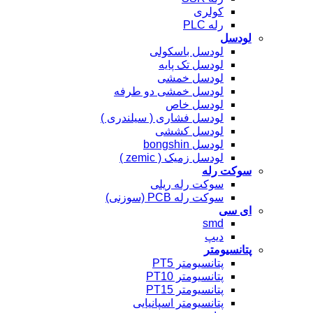
کولری
رله PLC
لودسل
لودسل باسکولی
لودسل تک پایه
لودسل خمشی
لودسل خمشی دو طرفه
لودسل خاص
لودسل فشاری ( سیلندری )
لودسل کششی
لودسل bongshin
لودسل زمیک ( zemic )
سوکت رله
سوکت رله ریلی
سوکت رله PCB (سوزنی)
ای سی
smd
دیپ
پتانسیومتر
پتانسیومتر PT5
پتانسیومتر PT10
پتانسیومتر PT15
پتانسیومتر اسپانیایی