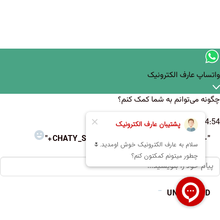
واتساپ عارف الکترونیک
چگونه می‌توانم به شما کمک کنم؟
04:54
"+CHATY_SETTINGS.LANG.EMOJI_PICKER+"
WhatsAp
Messag
UNDEFINED