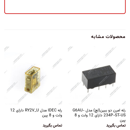
محصولات مشابه
رله امرن دو ببین(لچ) مدل G6AU-
رله IDEC مدل RY2V_U دارای 12
234P-ST-US دارای 12 ولت و 8
ولت و 8 پین
پین
تماس بگیرید
تماس بگیرید