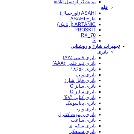
نمایشگر لودسل vista
قلع
ASAHI (اورجینال)
طرح ASAHI
ARTANIC (آرتانیک)
PROSKIT
RX_70
S
تجهیزات شارژ و روشنایی
باتری
باتری قلمی (AA)
باتری نیم قلمی (AAA)
باتری ۱۸۶۵۰
باتری ویپ
باتری قابل شارژ
باتری سایز C
باتری سایز D
باتری کتابی (9V)
باتری پاناسونیک
باتری وارتا
باتری ریموت کنترل
باتری ساعت
باتری سکه ای
باتری سمعکی