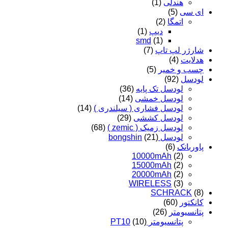
هندلی
(1)
ای سی
(5)
اتمگا
(2)
دیپ
(1)
smd
(1)
شارژر لپ تاپ
(7)
هدلایت
(4)
چسب و خمیر
(5)
لودسل
(92)
لودسل تک پایه
(36)
لودسل خمشی
(14)
لودسل فشاری ( سیلندری )
(14)
لودسل کششی
(29)
لودسل زمیک ( zemic )
(68)
لودسل bongshin
(21)
پاوربانک
(6)
10000mAh
(2)
15000mAh
(2)
20000mAh
(2)
WIRELESS
(3)
SCHRACK
(8)
کانکتور
(60)
پتانسیومتر
(26)
پتانسیومتر PT10
(10)