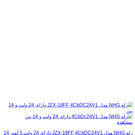
مشاهده
رله NHG مدل JZX-18FF 4CbDC24V1 دارای 24 ولت 5 آمپر 14