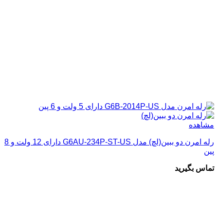
مشاهده
رله امرن دو ببین(لچ) مدل G6AU-234P-ST-US دارای 12 ولت و 8
پین
تماس بگیرید