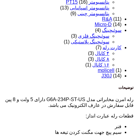
پتانسیومتر PT15
(16)
پتانسیومتر اسپانیایی
(13)
پتانسیومتر چینی
(9)
R&A
(11)
Micro-D
(14)
سوئیچینگ
(4)
سوئیچینگ فلزی
(3)
سوئیچینگ پلاستیکی
(1)
کارت رله
(7)
۴ کانال
(3)
۸ کانال
(3)
۱۶ کانال
(1)
molicell
(1)
J30J
(14)
توضیحات
رله امرن مخابراتی مدل G6A-234P-ST-US دارای 5 ولت و 8 پین
قابل سفارش در عارف الکترونیک می باشد.
قطعات رله عبارت انداز:
فنر
سیم پیچ جهت مگنت کردن تیغه ها