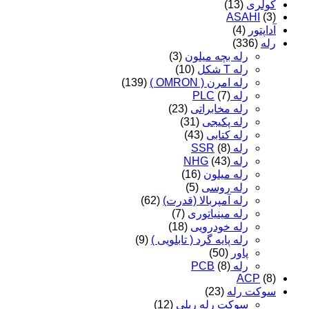
کولری
(13)
ASAHI
(3)
آداپتور
(4)
رله
(336)
رله بچه میلون
(3)
رله T شکل
(10)
رله امرن ( OMRON )
(139)
رله PLC
(7)
رله مخابراتی
(23)
رله پکیجی
(31)
رله کتابی
(43)
رله SSR
(8)
رله NHG
(43)
رله میلون
(16)
رله روسی
(5)
رله آمپربالا (قدرت)
(62)
رله مینیاتوری
(7)
رله خودرویی
(18)
رله پایه گرد ( تابلویی )
(9)
پاور
(50)
رله PCB
(8)
ACP
(8)
سوکت رله
(23)
سوکت رله ریلی
(12)