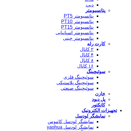
دیپ
پتانسیومتر
پتانسیومتر PT5
پتانسیومتر PT10
پتانسیومتر PT15
پتانسیومتر اسپانیایی
پتانسیومتر چینی
کارت رله
۲ کانال
۴ کانال
۸ کانال
۱۶ کانال
سوئیچینگ
سوئیچینگ فلزی
سوئیچینگ پلاستیکی
سوئیچینگ صنعتی
خازن
پل دیود
کانکتور
تجهیزات الکترونیک
نمایشگر لودسل
نمایشگر لودسل کاموس
نمایشگر لودسل yaohua