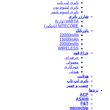
باتری لپ تاپ
باتری لیتیوم یون
باتری لیتیوم پلیمر
شارژر باتری
VARTA (وارتا)
NITECORE (نایتکور)
پاوربانک
10000mAh
15000mAh
20000mAh
WIRELESS
چراغ قوه
حرفه ای
معمولی
خودکاری
هندلی
هدلایت
باتری لپ تاپ
چسب و خمیر
برندها
ACP
ASAHI
F&T
microchip