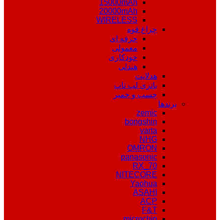
15000mAh
20000mAh
WIRELESS
چراغ قوه
حرفه ای
معمولی
خودکاری
هندلی
هدلایت
باتری لپ تاپ
چسب و خمیر
برندها
zemic
bongshin
varta
NHG
OMRON
panasonic
RX_70
NITECORE
Yaohua
ASAHI
ACP
F&T
microchip