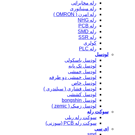
رله مخابراتی
رله مینیاتوری
رله امرن ( OMRON )
رله NHG
رله PCB
رله SMD
رله SSR
کولری
رله PLC
لودسل
لودسل باسکولی
لودسل تک پایه
لودسل خمشی
لودسل خمشی دو طرفه
لودسل خاص
لودسل فشاری ( سیلندری )
لودسل کششی
لودسل bongshin
لودسل زمیک ( zemic )
سوکت رله
سوکت رله ریلی
سوکت رله PCB (سوزنی)
ای سی
smd