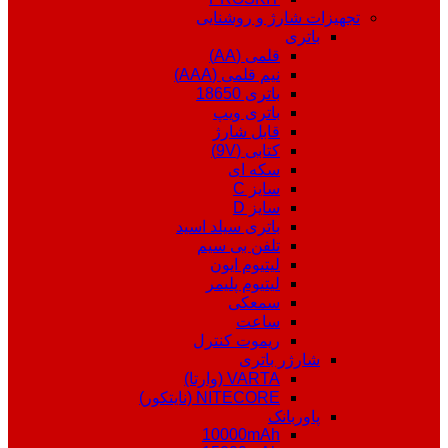
تجهیزات شارژ و روشنایی
باتری
قلمی (AA)
نیم قلمی (AAA)
باتری 18650
باتری ویپ
قابل شارژ
کتابی (9V)
سکه ای
سایز C
سایز D
باتری سیلد اسید
تلفن بی سیم
لیتیوم ایون
لیتیوم پلیمر
سمعکی
ساعت
ریموت کنترل
شارژر باتری
VARTA (وارتا)
NITECORE (نایتکور)
پاوربانک
10000mAh