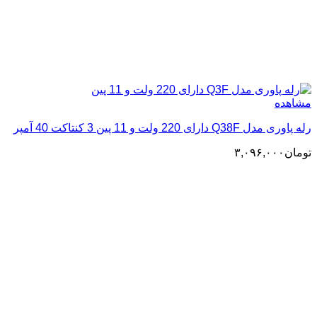
مشاهده
رله پاوری مدل Q38F دارای 220 ولت و 11 پین 3 کنتاکت 40 آمپر
تومان
۳,۰۹۶,۰۰۰