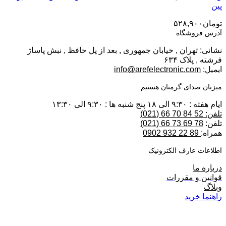
پین
تومان
۵۲۸,۹۰۰
آدرس فروشگاه
نشانی: تهران , خیابان جمهوری , بعد از پل حافظ , نبش پاساژ
فرشته , پلاک ۶۳۴
ایمیل:
info@arefelectronic.com
میزبان صدای گرمتان هستیم
ایام هفته : ۹:۳۰ الی ۱۸ پنج شنبه ها : ۹:۳۰ الی ۱۳:۳۰
تلفن: 52 84 70 66 (021)
تلفن:
78 69 73 66 (021)
همراه:
89 22 932 0902
اطلاعات عارف الکترونیک
درباره ما
قوانین و مقررات
وبلاگ
راهنما خرید