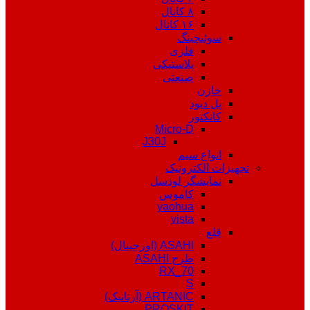
۸ کانال
۱۶ کانال
سوئیچینگ
فلزی
پلاستیکی
صنعتی
خازن
پل دیود
کانکتور
Micro-D
J30J
انواع سیم
تجهیزات الکترونیک
نمایشگر لودسل
کاموس
yaohua
vista
قلع
ASAHI (اورجینال)
طرح ASAHI
RX_70
S
ARTANIC (آرتانیک)
PROSKIT