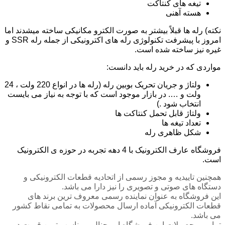
تیغه های کنتاکت
هسته آهنی
نکته) رله ها قبلاً بیشتر به صورت الکترو مکانیکی ساخته می­شدند اما
امروز با پیشرفت تکنولوژی رله های اکترونیکی از جمله رله SSR و
غیره نیز ساخته شده است.
مواردی که در خرید رله باید دانست:
ولتاژ و جریان تحریک بوبین رله (رله ها در انواع 220 ولت ، 24
ولت و …. در بازار موجود است که با توجه به نیاز می بایست
انتخاب شود .)
ولتاژ قابل تحمل کنتاکت ها
تعداد تیغه ها
شکل ظاهری رله
فروشگاه عارف الکترونیک با 4 دهه تجربه در حوزه ی الکترونیک
است.
همچنین تاییدیه و مجوز رسمی از اتحادیه قطعات الکترونیکی و
دستگاه های صوتی و تصویری را نیز دارا می باشد.
این فروشگاه به عنوان نماینده رسمی معروف ترین برند های
قطعات الکترونیکی آماده ارسال محصولات به تمامی نقاط کشور
می باشد.
تمامی محصولات این فروشگاه اوریجنال و مناسب ترین قیمت در