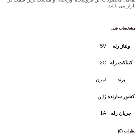
بازار می باشد.
مشخصات فنی
ولتاژ رله
5V
کنتاکت رله
2C
برند
امرن
کشور سازنده
ژاپن
جریان رله
1A
نظرات (0)