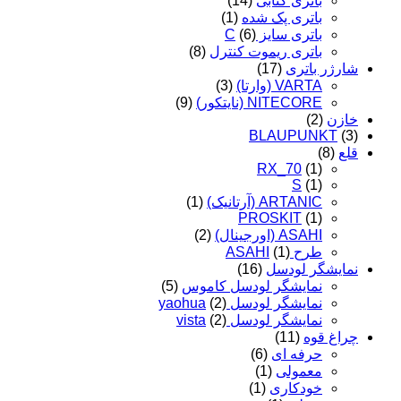
باتری کتابی
(14)
باتری پک شده
(1)
باتری سایز C
(6)
باتری ریموت کنترل
(8)
شارژر باتری
(17)
VARTA (وارتا)
(3)
NITECORE (نایتکور)
(9)
خازن
(2)
BLAUPUNKT
(3)
قلع
(8)
RX_70
(1)
S
(1)
ARTANIC (آرتانیک)
(1)
PROSKIT
(1)
ASAHI (اورجینال)
(2)
طرح ASAHI
(1)
نمایشگر لودسل
(16)
نمایشگر لودسل کاموس
(5)
نمایشگر لودسل yaohua
(2)
نمایشگر لودسل vista
(2)
چراغ قوه
(11)
حرفه ای
(6)
معمولی
(1)
خودکاری
(1)