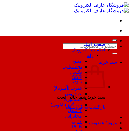
Skip
to
content
صفحه اصلی
جستجو
قطعات الکترونیک
برای:
رله
میلون
سبد خرید
بچه میلون
پکیجی
SSR
SMD
قدرت (آمپربالا)
خودرویی
سبد خرید شما خالی است.
مینیاتوری
پایه گرد (تابلویی)
بازگشت به فروشگاه
T شکل
مخابراتی
کتابی
ورود / عضویت
PCB