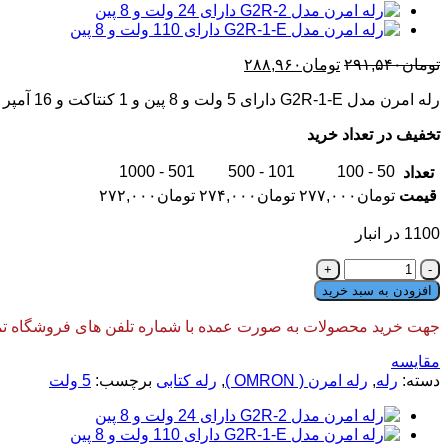
قیمت
قیمت
تومان
۲۹۱,۵۴۰
تومان
۲۸۸,۹۶۰
اصلی:
فعلی:
رله امرن مدل G2R-1-E دارای 5 ولت و 8 پین و 1 کنتاکت و 16 آمپر می باشد. این رله محصول کشور اندونزی می باشد.
تومان۲۹۱,۵۴۰
تومان۲۸۸,۹۶۰.
بود.
تخفیف در تعداد خرید
501 - 1000
101 - 500
50 - 100
تعداد
قیمت
تومان
۲۷۷,۰۰۰
تومان
۲۷۴,۰۰۰
تومان
۲۷۲,۰۰۰
1100 در انبار
رله
امرن
افزودن به سبد خرید
مدل
G2R-
جهت خرید محصولات به صورت عمده با شماره تلفن های فروشگاه تماس
1-
E
مقایسه
دارای
دسته:
رله
,
رله امرن ( OMRON )
,
رله کتابی
برچسب:
5 ولت
5
ولت
16