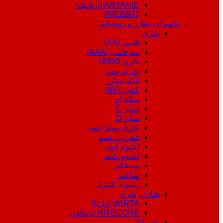
ARTANIC (آرتانیک)
PROSKIT
تجهیزات شارژ و روشنایی
باتری
قلمی (AA)
نیم قلمی (AAA)
باتری 18650
باتری ویپ
قابل شارژ
کتابی (9V)
سکه ای
سایز C
سایز D
باتری سیلد اسید
تلفن بی سیم
لیتیوم ایون
لیتیوم پلیمر
سمعکی
ساعت
ریموت کنترل
شارژر باتری
VARTA (وارتا)
NITECORE (نایتکور)
پاوربانک