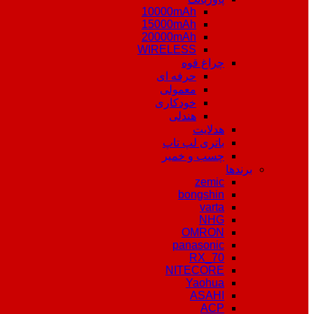
10000mAh
15000mAh
20000mAh
WIRELESS
چراغ قوه
حرفه ای
معمولی
خودکاری
هندلی
هدلایت
باتری لپ تاپ
چسب و خمیر
برندها
zemic
bongshin
varta
NHG
OMRON
panasonic
RX_70
NITECORE
Yaohua
ASAHI
ACP