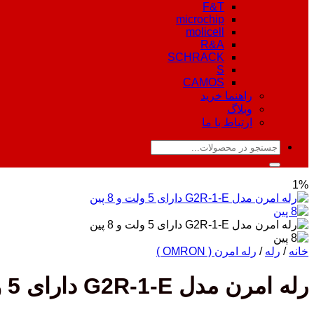
F&T
microchip
molicell
R&A
SCHRACK
S
CAMOS
راهنما خرید
وبلاگ
ارتباط با ما
جستجو
برای:
1%
خانه
/
رله
/
رله امرن ( OMRON )
رله امرن مدل G2R-1-E دارای 5 ولت 16 آمپر 8 پین