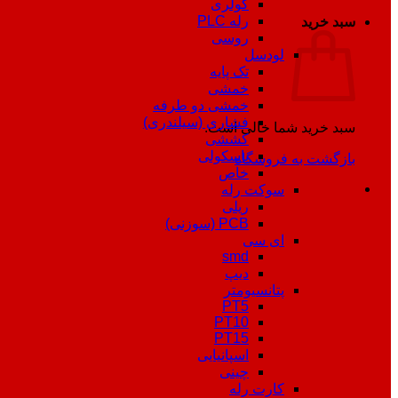
کولری
رله PLC
سبد خرید
روسی
لودسل
تک پایه
خمشی
خمشی دو طرفه
فشاری (سیلندری)
سبد خرید شما خالی است.
کششی
باسکولی
بازگشت به فروشگاه
خاص
سوکت رله
ریلی
PCB (سوزنی)
ای سی
smd
دیپ
پتانسیومتر
PT5
PT10
PT15
اسپانیایی
چینی
کارت رله