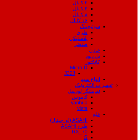
۲ کانال
۴ کانال
۸ کانال
۱۶ کانال
سوئیچینگ
فلزی
پلاستیکی
صنعتی
خازن
پل دیود
کانکتور
Micro-D
J30J
انواع سیم
تجهیزات الکترونیک
نمایشگر لودسل
کاموس
yaohua
vista
قلع
ASAHI (اورجینال)
طرح ASAHI
RX_70
S