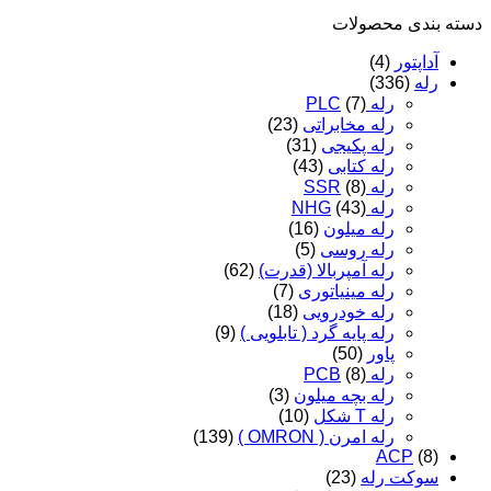
آمپر
دسته‌ بندی محصولات
8
پین
آداپتور
(4)
عدد
رله
(336)
رله PLC
(7)
رله مخابراتی
(23)
رله پکیجی
(31)
رله کتابی
(43)
رله SSR
(8)
رله NHG
(43)
رله میلون
(16)
رله روسی
(5)
رله آمپربالا (قدرت)
(62)
رله مینیاتوری
(7)
رله خودرویی
(18)
رله پایه گرد ( تابلویی )
(9)
پاور
(50)
رله PCB
(8)
رله بچه میلون
(3)
رله T شکل
(10)
رله امرن ( OMRON )
(139)
ACP
(8)
سوکت رله
(23)