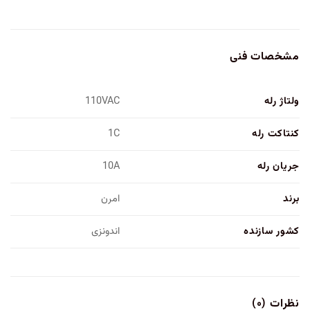
مشخصات فنی
ولتاژ رله
110VAC
کنتاکت رله
1C
جریان رله
10A
برند
امرن
کشور سازنده
اندونزی
نظرات (۰)