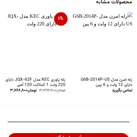
محصولات مشابه
۱%
رله امرن مدل G6B-2014P-US
رله پاوری KEC مدل JQX-62F دارای
دارای 12 ولت و 6 پین
220 ولت 1 کنتاکت 120 آمپر
تماس بگیرید
تومان
۳,۷۹۲,۶۰۰
تومان
۳,۷۶۶,۸۰۰