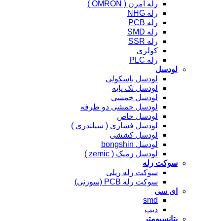
رله امرن ( OMRON )
رله NHG
رله PCB
رله SMD
رله SSR
کولری
رله PLC
لودسل
لودسل باسکولی
لودسل تک پایه
لودسل خمشی
لودسل خمشی دو طرفه
لودسل خاص
لودسل فشاری ( سیلندری )
لودسل کششی
لودسل bongshin
لودسل زمیک ( zemic )
سوکت رله
سوکت رله ریلی
سوکت رله PCB (سوزنی)
ای سی
smd
دیپ
پتانسیومتر