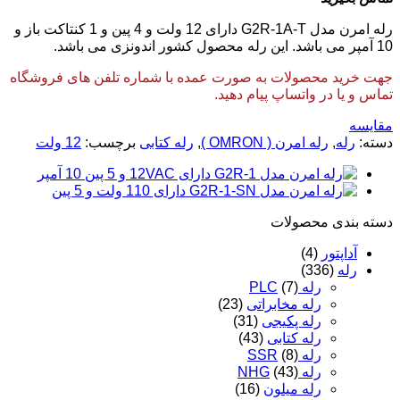
رله امرن مدل G2R-1A-T دارای 12 ولت و 4 پین و 1 کنتاکت باز و
10 آمپر می باشد. این رله محصول کشور اندونزی می باشد.
جهت خرید محصولات به صورت عمده با شماره تلفن های فروشگاه
تماس و یا در واتساپ پیام دهید.
مقایسه
دسته:
رله
,
رله امرن ( OMRON )
,
رله کتابی
برچسب:
12 ولت
دسته‌ بندی محصولات
آداپتور
(4)
رله
(336)
رله PLC
(7)
رله مخابراتی
(23)
رله پکیجی
(31)
رله کتابی
(43)
رله SSR
(8)
رله NHG
(43)
رله میلون
(16)