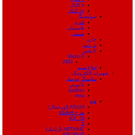
۸ کانال
۱۶ کانال
سوئیچینگ
فلزی
پلاستیکی
صنعتی
خازن
پل دیود
کانکتور
Micro-D
J30J
انواع سیم
تجهیزات الکترونیک
نمایشگر لودسل
کاموس
yaohua
vista
قلع
ASAHI (اورجینال)
طرح ASAHI
RX_70
S
ARTANIC (آرتانیک)
PROSKIT