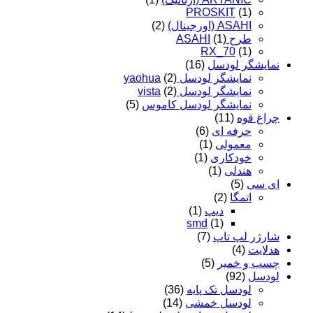
PROSKIT
(1)
ASAHI (اورجینال)
(2)
طرح ASAHI
(1)
RX_70
(1)
نمایشگر لودسل
(16)
نمایشگر لودسل yaohua
(2)
نمایشگر لودسل vista
(2)
نمایشگر لودسل کاموس
(5)
چراغ قوه
(11)
حرفه ای
(6)
معمولی
(1)
خودکاری
(1)
هندلی
(1)
ای سی
(5)
اتمگا
(2)
دیپ
(1)
smd
(1)
شارژر لپ تاپ
(7)
هدلایت
(4)
چسب و خمیر
(5)
لودسل
(92)
لودسل تک پایه
(36)
لودسل خمشی
(14)