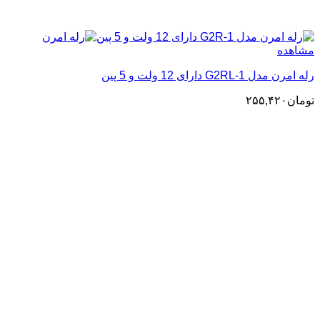
مشاهده
رله امرن مدل G2RL-1 دارای 12 ولت و 5 پین
تومان
۲۵۵,۴۲۰