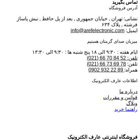
تماس بگیرید
آدرس فروشگاه
نشانی: تهران , خیابان جمهوری , بعد از پل حافظ , نبش پاساژ
فرشته , پلاک ۶۳۴
ایمیل:
info@arefelectronic.com
میزبان صدای گرمتان هستیم
ایام هفته : ۹:۳۰ الی ۱۸ پنج شنبه ها : ۹:۳۰ الی ۱۳:۳۰
تلفن: 52 84 70 66 (021)
تلفن:
78 69 73 66 (021)
همراه:
89 22 932 0902
اطلاعات عارف الکترونیک
درباره ما
قوانین و مقررات
وبلاگ
راهنما خرید
فروشگاه اینترنتی عارف الکترونیک