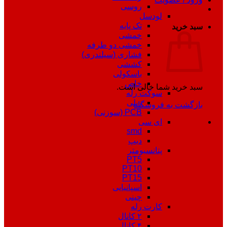
روسی
لودسل
تک پایه
سبد خرید
خمشی
خمشی دو طرفه
فشاری (سیلندری)
کششی
باسکولی
خاص
سبد خرید شما خالی است.
سوکت رله
ریلی
بازگشت به فروشگاه
PCB (سوزنی)
ای سی
smd
دیپ
پتانسیومتر
PT5
PT10
PT15
اسپانیایی
چینی
کارت رله
۲ کانال
۴ کانال