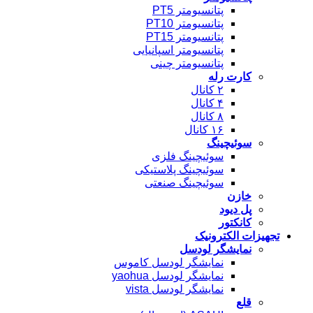
پتانسیومتر PT5
پتانسیومتر PT10
پتانسیومتر PT15
پتانسیومتر اسپانیایی
پتانسیومتر چینی
کارت رله
۲ کانال
۴ کانال
۸ کانال
۱۶ کانال
سوئیچینگ
سوئیچینگ فلزی
سوئیچینگ پلاستیکی
سوئیچینگ صنعتی
خازن
پل دیود
کانکتور
تجهیزات الکترونیک
نمایشگر لودسل
نمایشگر لودسل کاموس
نمایشگر لودسل yaohua
نمایشگر لودسل vista
قلع