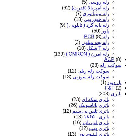
رله روسی
(5)
رله آمپربالا (قدرت)
(62)
رله مینیاتوری
(7)
رله خودرویی
(18)
رله پایه گرد ( تابلویی )
(9)
پاور
(50)
رله PCB
(8)
رله بچه میلون
(3)
رله T شکل
(10)
رله امرن ( OMRON )
(139)
ACP
(8)
سوکت رله
(23)
سوکت رله ریلی
(12)
سوکت رله سوزنی
(13)
پل دیود
(1)
F&T
(2)
باتری
(208)
باتری سکه ای
(23)
باتری پاناسونیک
(26)
باتری تلفن بی سیم
(12)
باتری ۱۸۶۵۰
(13)
باتری لپ تاپ
(16)
باتری ویپ
(12)
باتری لیتیوم یون
(13)