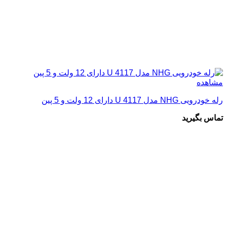
مشاهده
رله خودرویی NHG مدل 4117 U دارای 12 ولت و 5 پین
تماس بگیرید