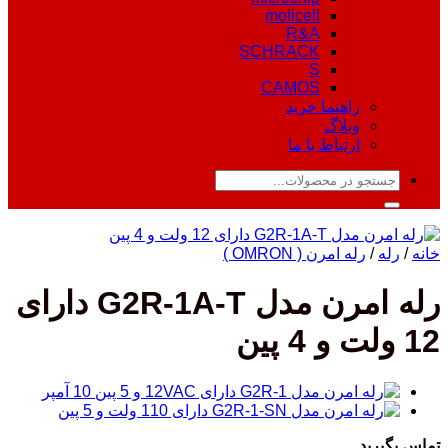
molicell
R&A
SCHRACK
S
CAMOS
راهنما خرید
وبلاگ
ارتباط با ما
جستجو
برای:
خانه
/
رله
/
رله امرن ( OMRON )
رله امرن مدل G2R-1A-T دارای
12 ولت و 4 پین
تماس بگیرید