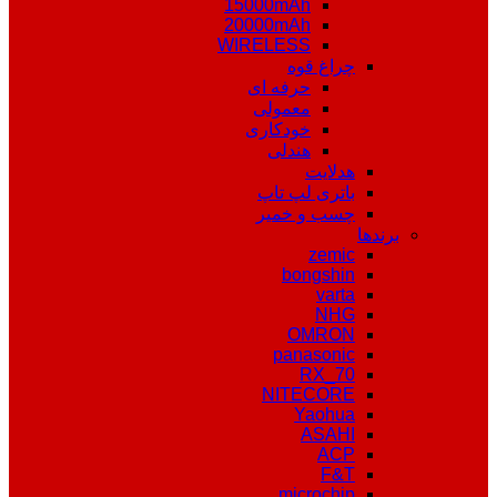
15000mAh
20000mAh
WIRELESS
چراغ قوه
حرفه ای
معمولی
خودکاری
هندلی
هدلایت
باتری لپ تاپ
چسب و خمیر
برندها
zemic
bongshin
varta
NHG
OMRON
panasonic
RX_70
NITECORE
Yaohua
ASAHI
ACP
F&T
microchip