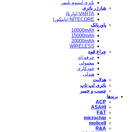
باتری لیتیوم پلیمر
شارژر باتری
VARTA (وارتا)
NITECORE (نایتکور)
پاوربانک
10000mAh
15000mAh
20000mAh
WIRELESS
چراغ قوه
حرفه ای
معمولی
خودکاری
هندلی
هدلایت
باتری لپ تاپ
چسب و خمیر
برندها
ACP
ASAHI
F&T
microchip
molicell
R&A