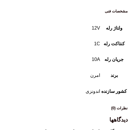
مشخصات فنی
ولتاژ رله
12V
کنتاکت رله
1C
جریان رله
10A
برند
امرن
کشور سازنده
اندونزی
نظرات (0)
دیدگاهها