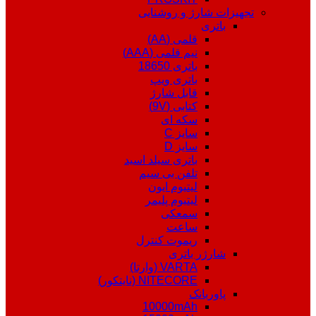
تجهیزات شارژ و روشنایی
باتری
قلمی (AA)
نیم قلمی (AAA)
باتری 18650
باتری ویپ
قابل شارژ
کتابی (9V)
سکه ای
سایز C
سایز D
باتری سیلد اسید
تلفن بی سیم
لیتیوم ایون
لیتیوم پلیمر
سمعکی
ساعت
ریموت کنترل
شارژر باتری
VARTA (وارتا)
NITECORE (نایتکور)
پاوربانک
10000mAh