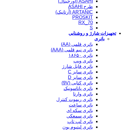
ASAHI (اورجینال)
طرح ASAHI
ARTANIC (آرتانیک)
PROSKIT
RX_70
S
تجهیزات شارژ و روشنایی
باتری
باتری قلمی (AA)
باتری نیم قلمی (AAA)
باتری ۱۸۶۵۰
باتری ویپ
باتری قابل شارژ
باتری سایز C
باتری سایز D
باتری کتابی (9V)
باتری پاناسونیک
باتری وارتا
باتری ریموت کنترل
باتری ساعت
باتری سکه ای
باتری سمعکی
باتری لپ تاپ
باتری لیتیوم یون