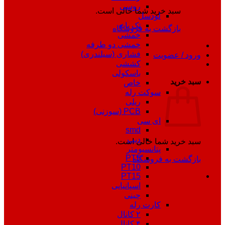
روسی
لودسل
تک پایه
 خرید
خمشی
خمشی دو طرفه
فشاری (سیلندری)
کششی
باسکولی
خاص
 خرید شما خالی است.
سوکت رله
ریلی
گشت به فروشگاه
PCB (سوزنی)
ای سی
smd
دیپ
پتانسیومتر
PT5
PT10
PT15
اسپانیایی
چینی
کارت رله
۲ کانال
۴ کانال