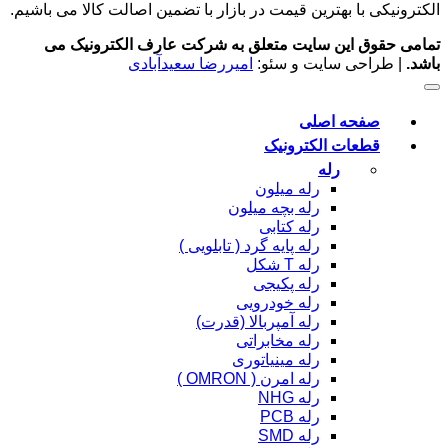
 با بهترین قیمت در بازار با تضمین اصالت کالا می باشیم.
وق این سایت متعلق به شرکت عارف الکترونیک می
احی سایت و سئو:
امیررضا سعیدآبادی
فحه اصلی
طعات الکترونیک
رله
رله میلون
رله بچه میلون
رله کتابی
رله پایه گرد ( تابلویی )
رله T شکل
رله پکیجی
رله خودرویی
رله آمپربالا (قدرت)
رله مخابراتی
رله مینیاتوری
رله امرن ( OMRON )
رله NHG
رله PCB
رله SMD