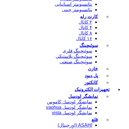
پتانسیومتر اسپانیایی
پتانسیومتر چینی
کارت رله
۲ کانال
۴ کانال
۸ کانال
۱۶ کانال
سوئیچینگ
سوئیچینگ فلزی
سوئیچینگ پلاستیکی
سوئیچینگ صنعتی
خازن
پل دیود
کانکتور
جهیزات الکترونیک
نمایشگر لودسل
نمایشگر لودسل کاموس
نمایشگر لودسل yaohua
نمایشگر لودسل vista
قلع
ASAHI (اورجینال)