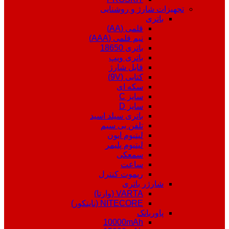
تجهیزات شارژ و روشنایی
باتری
قلمی (AA)
نیم قلمی (AAA)
باتری 18650
باتری ویپ
قابل شارژ
کتابی (9V)
سکه ای
سایز C
سایز D
باتری سیلد اسید
تلفن بی سیم
لیتیوم ایون
لیتیوم پلیمر
سمعکی
ساعت
ریموت کنترل
شارژر باتری
VARTA (وارتا)
NITECORE (نایتکور)
پاوربانک
10000mAh