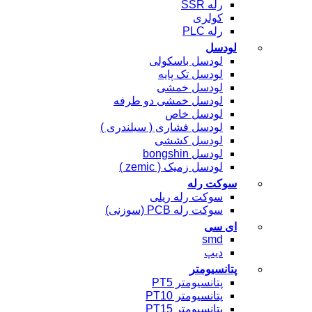
رله SSR
کولری
رله PLC
لودسل
لودسل باسکولی
لودسل تک پایه
لودسل خمشی
لودسل خمشی دو طرفه
لودسل خاص
لودسل فشاری ( سیلندری )
لودسل کششی
لودسل bongshin
لودسل زمیک ( zemic )
سوکت رله
سوکت رله ریلی
سوکت رله PCB (سوزنی)
ای سی
smd
دیپ
پتانسیومتر
پتانسیومتر PT5
پتانسیومتر PT10
پتانسیومتر PT15