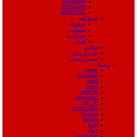
15000mAh
20000mAh
WIRELESS
چراغ قوه
حرفه ای
معمولی
خودکاری
هندلی
هدلایت
باتری لپ تاپ
چسب و خمیر
برندها
zemic
bongshin
varta
NHG
OMRON
panasonic
RX_70
NITECORE
Yaohua
ASAHI
ACP
F&T
microchip