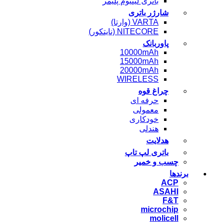
باتری لیتیوم پلیمر
شارژر باتری
VARTA (وارتا)
NITECORE (نایتکور)
پاوربانک
10000mAh
15000mAh
20000mAh
WIRELESS
چراغ قوه
حرفه ای
معمولی
خودکاری
هندلی
هدلایت
باتری لپ تاپ
چسب و خمیر
رندها
ACP
ASAHI
F&T
microchip
molicell