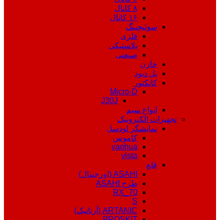
۸ کانال
۱۶ کانال
سوئیچینگ
فلزی
پلاستیکی
صنعتی
خازن
پل دیود
کانکتور
Micro-D
J30J
انواع سیم
تجهیزات الکترونیک
نمایشگر لودسل
کاموس
yaohua
vista
قلع
ASAHI (اورجینال)
طرح ASAHI
RX_70
S
ARTANIC (آرتانیک)
PROSKIT