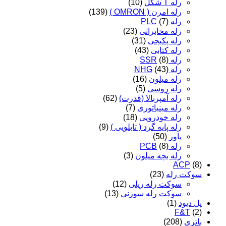
رله T شکل
(10)
رله امرن ( OMRON )
(139)
رله PLC
(7)
رله مخابراتی
(23)
رله پکیجی
(31)
رله کتابی
(43)
رله SSR
(8)
رله NHG
(43)
رله میلون
(16)
رله روسی
(5)
رله آمپربالا (قدرت)
(62)
رله مینیاتوری
(7)
رله خودرویی
(18)
رله پایه گرد ( تابلویی )
(9)
پاور
(50)
رله PCB
(8)
رله بچه میلون
(3)
ACP
ت رله
(23)
سوکت رله ریلی
(12)
سوکت رله سوزنی
(13)
یود
(1)
F&T
ی
(208)