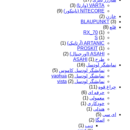
VARTA (وارتا)
(3)
NITECORE (نایتکور)
(9)
ن
(2)
BLAUPUNKT
(8)
RX_70
(1)
S
(1)
ARTANIC (آرتانیک)
(1)
PROSKIT
(1)
ASAHI (اورجینال)
(2)
طرح ASAHI
(1)
یشگر لودسل
(16)
نمایشگر لودسل کاموس
(5)
نمایشگر لودسل yaohua
(2)
نمایشگر لودسل vista
(2)
غ قوه
(11)
حرفه ای
(6)
معمولی
(1)
خودکاری
(1)
هندلی
(1)
سی
(5)
اتمگا
(2)
دیپ
(1)