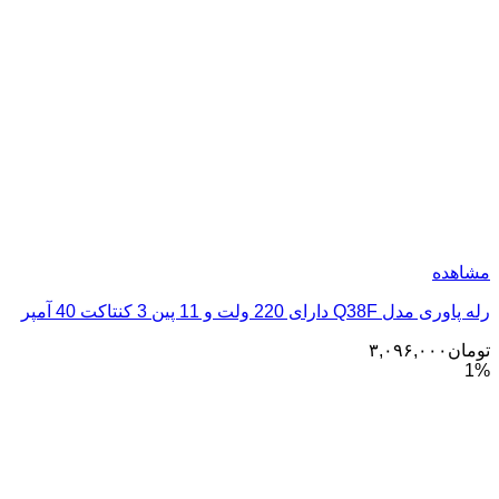
1 پین 3 کنتاکت 40 آمپر
۳,۰۹۶