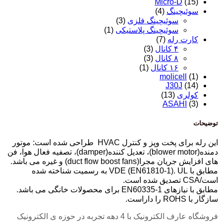
Micro-D
یچینگ
(4)
سوئیچینگ فلزی
(3)
سوئیچینگ پلاستیکی
(1)
ت رله
(7)
۴ کانال
(3)
۸ کانال
(3)
۱۶ کانال
(1)
molicell
J30J
ری
(13)
ASAHI
این رله برای پخت وپز و کنترل HVAC طراحی شده است: موتور
دمنده(blower motor)، تعدیل کننده(damper)، تصفیه فعال هوا، فن
duct flow boost fan) و غیره می باشد.
مطابق با VDE (EN61810-1). UL به رسمیت شناخته شده
ی محصولات خانگی می باشد.
فروشگاه عارف الکترونیک با 4 دهه تجربه در حوزه ی الکترونیک