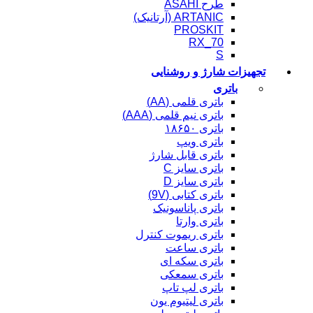
طرح ASAHI
ARTANIC (آرتانیک)
PROSKIT
RX_70
S
جهیزات شارژ و روشنایی
باتری
باتری قلمی (AA)
باتری نیم قلمی (AAA)
باتری ۱۸۶۵۰
باتری ویپ
باتری قابل شارژ
باتری سایز C
باتری سایز D
باتری کتابی (9V)
باتری پاناسونیک
باتری وارتا
باتری ریموت کنترل
باتری ساعت
باتری سکه ای
باتری سمعکی
باتری لپ تاپ
باتری لیتیوم یون