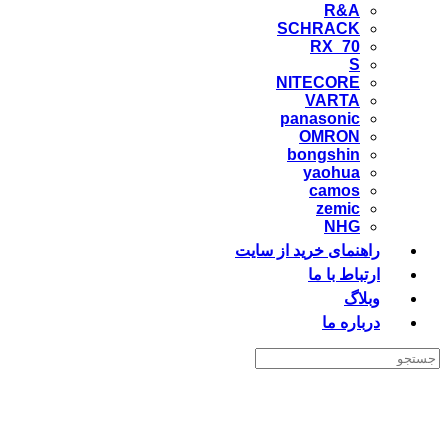
R&A
SCHRACK
RX_70
S
NITECORE
VARTA
panasonic
OMRON
bongshin
yaohua
camos
zemic
NHG
اهنمای خرید از سایت
رتباط با ما
بلاگ
رباره ما