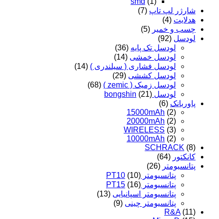
smd
(1)
ژر لپ تاپ
(7)
ایت
(4)
 و خمیر
(5)
سل
(92)
لودسل تک پایه
(36)
لودسل خمشی
(14)
لودسل فشاری ( سیلندری )
(14)
لودسل کششی
(29)
لودسل زمیک ( zemic )
(68)
لودسل bongshin
(21)
بانک
(6)
15000mAh
(2)
20000mAh
(2)
WIRELESS
(3)
10000mAh
(2)
SCHRACK
تور
(64)
سیومتر
(26)
پتانسیومتر PT10
(10)
پتانسیومتر PT15
(16)
پتانسیومتر اسپانیایی
(13)
پتانسیومتر چینی
(9)
R&A