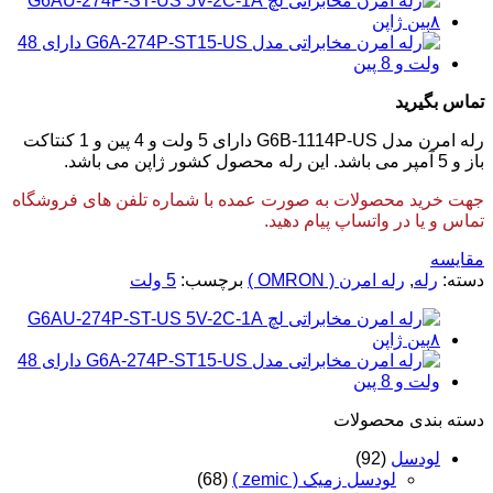
تماس بگیرید
رله امرن مدل G6B-1114P-US دارای 5 ولت و 4 پین و 1 کنتاکت
باز و 5 آمپر می باشد. این رله محصول کشور ژاپن می باشد.
جهت خرید محصولات به صورت عمده با شماره تلفن های فروشگاه
تماس و یا در واتساپ پیام دهید.
مقایسه
دسته:
رله
,
رله امرن ( OMRON )
برچسب:
5 ولت
دسته‌ بندی محصولات
لودسل
(92)
لودسل زمیک ( zemic )
(68)