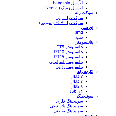
لودسل bongshin
لودسل زمیک ( zemic )
سوکت رله
سوکت رله ریلی
سوکت رله PCB (سوزنی)
ای سی
smd
دیپ
پتانسیومتر
پتانسیومتر PT5
پتانسیومتر PT10
پتانسیومتر PT15
پتانسیومتر اسپانیایی
پتانسیومتر چینی
کارت رله
۲ کانال
۴ کانال
۸ کانال
۱۶ کانال
سوئیچینگ
سوئیچینگ فلزی
سوئیچینگ پلاستیکی
سوئیچینگ صنعتی
خازن