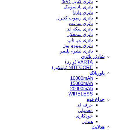
باتری کتابی (9V)
باتری پاناسونیک
باتری وارتا
باتری ریموت کنترل
باتری ساعت
باتری سکه ای
باتری سمعکی
باتری لپ تاپ
باتری لیتیوم یون
باتری لیتیوم پلیمر
شارژر باتری
VARTA (وارتا)
NITECORE (نایتکور)
پاوربانک
10000mAh
15000mAh
20000mAh
WIRELESS
چراغ قوه
حرفه ای
معمولی
خودکاری
هندلی
هدلایت