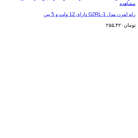
مشاهده
رله امرن مدل G2RL-1 دارای 12 ولت و 5 پین
تومان
۲۵۵,۴۲۰