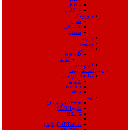
۸ کانال
۱۶ کانال
سوئیچینگ
فلزی
پلاستیکی
صنعتی
خازن
پل دیود
کانکتور
Micro-D
J30J
انواع سیم
تجهیزات الکترونیک
نمایشگر لودسل
کاموس
yaohua
vista
قلع
ASAHI (اورجینال)
طرح ASAHI
RX_70
S
ARTANIC (آرتانیک)
PROSKIT