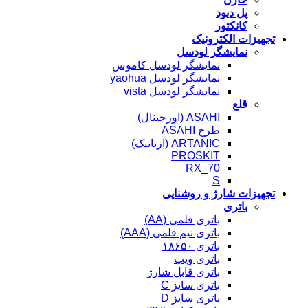
پل دیود
کانکتور
تجهیزات الکترونیک
نمایشگر لودسل
نمایشگر لودسل کاموس
نمایشگر لودسل yaohua
نمایشگر لودسل vista
قلع
ASAHI (اورجینال)
طرح ASAHI
ARTANIC (آرتانیک)
PROSKIT
RX_70
S
تجهیزات شارژ و روشنایی
باتری
باتری قلمی (AA)
باتری نیم قلمی (AAA)
باتری ۱۸۶۵۰
باتری ویپ
باتری قابل شارژ
باتری سایز C
باتری سایز D