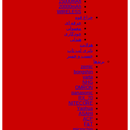
15000mAh
20000mAh
WIRELESS
چراغ قوه
حرفه ای
معمولی
خودکاری
هندلی
هدلایت
باتری لپ تاپ
چسب و خمیر
برندها
zemic
bongshin
varta
NHG
OMRON
panasonic
RX_70
NITECORE
Yaohua
ASAHI
ACP
F&T
microchip