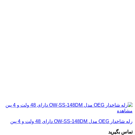
مشاهده
رله شاخدار OEG مدل OW-SS-148DM دارای 48 ولت و 4 پین
تماس بگیرید