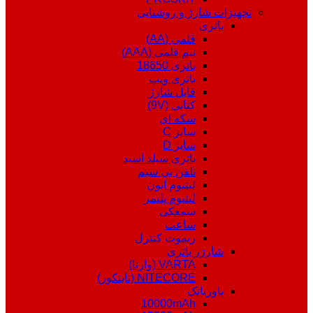
تجهیزات شارژ و روشنایی
باتری
قلمی (AA)
نیم قلمی (AAA)
باتری 18650
باتری ویپ
قابل شارژ
کتابی (9V)
سکه ای
سایز C
سایز D
باتری سیلد اسید
تلفن بی سیم
لیتیوم ایون
لیتیوم پلیمر
سمعکی
ساعت
ریموت کنترل
شارژر باتری
VARTA (وارتا)
NITECORE (نایتکور)
پاوربانک
10000mAh