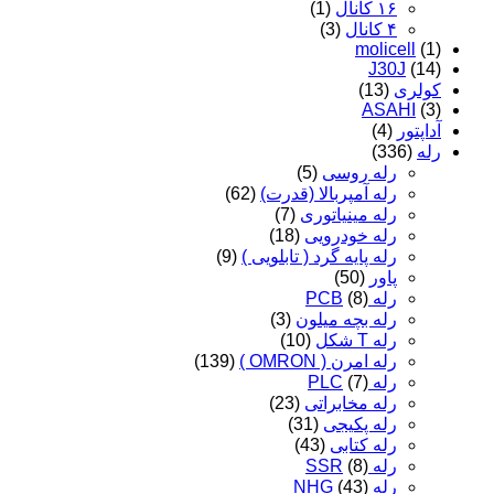
۱۶ کانال
(1)
۴ کانال
(3)
molicell
(1)
J30J
(14)
کولری
(13)
ASAHI
(3)
آداپتور
(4)
رله
(336)
رله روسی
(5)
رله آمپربالا (قدرت)
(62)
رله مینیاتوری
(7)
رله خودرویی
(18)
رله پایه گرد ( تابلویی )
(9)
پاور
(50)
رله PCB
(8)
رله بچه میلون
(3)
رله T شکل
(10)
رله امرن ( OMRON )
(139)
رله PLC
(7)
رله مخابراتی
(23)
رله پکیجی
(31)
رله کتابی
(43)
رله SSR
(8)
رله NHG
(43)