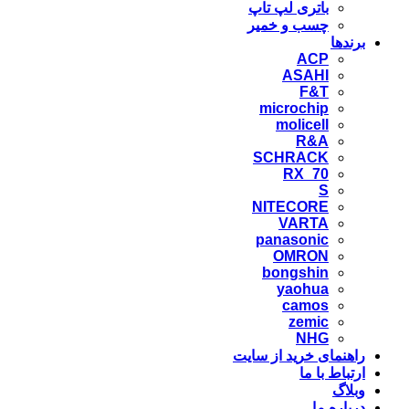
باتری لپ تاپ
چسب و خمیر
برندها
ACP
ASAHI
F&T
microchip
molicell
R&A
SCHRACK
RX_70
S
NITECORE
VARTA
panasonic
OMRON
bongshin
yaohua
camos
zemic
NHG
راهنمای خرید از سایت
ارتباط با ما
وبلاگ
درباره ما