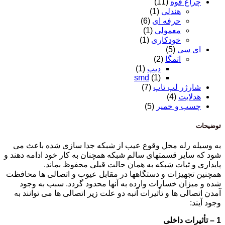
چراغ قوه
(11)
هندلی
(1)
حرفه ای
(6)
معمولی
(1)
خودکاری
(1)
ای سی
(5)
اتمگا
(2)
دیپ
(1)
smd
(1)
شارژر لپ تاپ
(7)
هدلایت
(4)
چسب و خمیر
(5)
توضیحات
به وسیله رله محل وقوع عیب از شبکه جدا سازی شده باعث می
شود که سایر قسمتهای سالم شبکه همچنان به کار خود ادامه دهند و
پایداری و ثبات شبکه به همان حالت قبلی محفوظ بماند.
همچنین تجهیزات و دستگاهها در مقابل عیوب و اتصالی ها محافظت
شده و میزان خسارات وارده به آنها محدود گردد. سبب به وجود
آمدن اتصالی ها و تأثیرات آنبه دو علت زیر اتصالی ها می توانند به
وجود آیند:
1 – تأثیرات داخلی