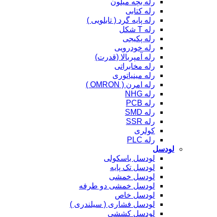
رله بچه میلون
رله کتابی
رله پایه گرد ( تابلویی )
رله T شکل
رله پکیجی
رله خودرویی
رله آمپربالا (قدرت)
رله مخابراتی
رله مینیاتوری
رله امرن ( OMRON )
رله NHG
رله PCB
رله SMD
رله SSR
کولری
رله PLC
لودسل
لودسل باسکولی
لودسل تک پایه
لودسل خمشی
لودسل خمشی دو طرفه
لودسل خاص
لودسل فشاری ( سیلندری )
لودسل کششی