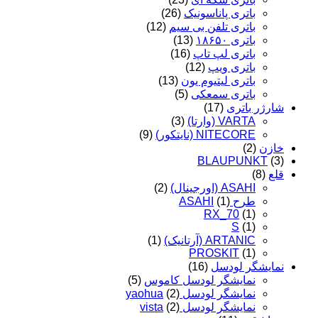
باتری پاناسونیک
(26)
باتری تلفن بی سیم
(12)
باتری ۱۸۶۵۰
(13)
باتری لپ تاپ
(16)
باتری ویپ
(12)
باتری لیتیوم یون
(13)
باتری سمعکی
(5)
شارژر باتری
(17)
VARTA (وارتا)
(3)
NITECORE (نایتکور)
(9)
خازن
(2)
BLAUPUNKT
(3)
قلع
(8)
ASAHI (اورجینال)
(2)
طرح ASAHI
(1)
RX_70
(1)
S
(1)
ARTANIC (آرتانیک)
(1)
PROSKIT
(1)
نمایشگر لودسل
(16)
نمایشگر لودسل کاموس
(5)
نمایشگر لودسل yaohua
(2)
نمایشگر لودسل vista
(2)