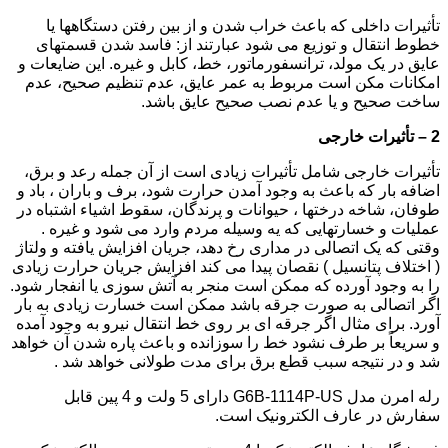
تأثیرات داخلی که باعث خراب شدن و از بین رفتن دستگاهها یا
خطوط انتقال و توزیع می شود عبارتند از: فاسد شدن قسمتهای
عایق در یک مولد، ترانسفورماتور، خط، کابل و غیره. این ضایعات و
امکانات مکن است مربوط به عمر عایق، عدم تنظیم صحیح، عدم
ساخت صحیح و یا عدم نصب صحیح عایق باشد.
2 – تأثیرات خارجی
تأثیرات خارجی شامل تأثیرات زیادی است از آن جمله رعد و برق،
اضافه بار که باعث به وجود آمدن حرارت شود، برف و باران ، باد و
طوفان، شاخه درختها ، حیوانات و پرندگان، سقوط اشیاء اشتباه در
عملیات و خسارتهایی که یه وسیله مردم وارد می شود و غیره .
وقتی که یک اتصالی در مداری رخ دهد، جریان افزایش یافته و ولتاژ
( اختلاف پتانسیل ) نقصان پیدا می کند افزایش جریان حرارت زیادی
را به وجود آورده که ممکن است منجر به آتش سوزی یا انفجار شود.
اگر اتصالی به صورت جرقه باشد ممکن است خسارت زیادی به بار
آورد. برای مثال اگر جرقه ای بر روی خط انتقال نیرو به وجود آمده
و سریعاً بر طرف نشود خط را سوزانده و باعث پاره شدن آن خواهد
شد و در نتیجه سبب قطع برق برای مدت طولانی خواهد شد .
رله امرن مدل G6B-1114P-US دارای 5 ولت و 4 پین قابل
سفارش در عارف الکترونیک است.