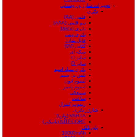
تجهیزات شارژ و روشنایی
باتری
قلمی (AA)
نیم قلمی (AAA)
باتری 18650
باتری ویپ
قابل شارژ
کتابی (9V)
سکه ای
سایز C
سایز D
باتری سیلد اسید
تلفن بی سیم
لیتیوم ایون
لیتیوم پلیمر
سمعکی
ساعت
ریموت کنترل
شارژر باتری
VARTA (وارتا)
NITECORE (نایتکور)
پاوربانک
10000mAh