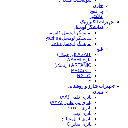
سوئیچینگ صنعتی
خازن
پل دیود
کانکتور
تجهیزات الکترونیک
نمایشگر لودسل
نمایشگر لودسل کاموس
نمایشگر لودسل yaohua
نمایشگر لودسل vista
قلع
ASAHI (اورجینال)
طرح ASAHI
ARTANIC (آرتانیک)
PROSKIT
RX_70
S
تجهیزات شارژ و روشنایی
باتری
باتری قلمی (AA)
باتری نیم قلمی (AAA)
باتری ۱۸۶۵۰
باتری ویپ
باتری قابل شارژ
باتری سایز C