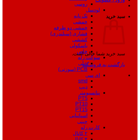
روسی
لودسل
تک پایه
سبد خرید
خمشی
خمشی دو طرفه
فشاری (سیلندری)
کششی
باسکولی
خاص
سبد خرید شما خالی است.
سوکت رله
ریلی
بازگشت به فروشگاه
PCB (سوزنی)
ای سی
smd
دیپ
پتانسیومتر
PT5
PT10
PT15
اسپانیایی
چینی
کارت رله
۲ کانال
۴ کانال