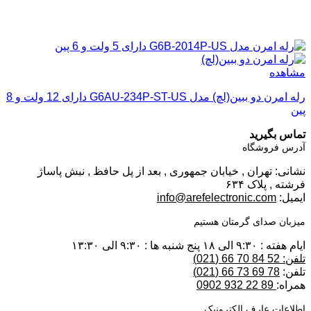
مشاهده
رله امرن دو ببین(لچ) مدل G6AU-234P-ST-US دارای 12 ولت و 8
پین
تماس بگیرید
آدرس فروشگاه
نشانی: تهران , خیابان جمهوری , بعد از پل حافظ , نبش پاساژ
فرشته , پلاک ۶۳۴
ایمیل:
info@arefelectronic.com
میزبان صدای گرمتان هستیم
ایام هفته : ۹:۳۰ الی ۱۸ پنج شنبه ها : ۹:۳۰ الی ۱۳:۳۰
تلفن: 52 84 70 66 (021)
تلفن:
78 69 73 66 (021)
همراه:
89 22 932 0902
اطلاعات عارف الکترونیک