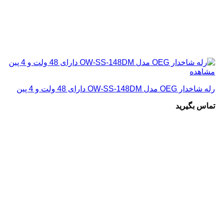
مشاهده
رله شاخدار OEG مدل OW-SS-148DM دارای 48 ولت و 4 پین
تماس بگیرید