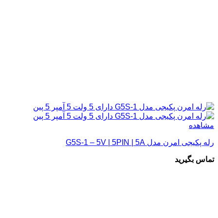
مشاهده
رله پکیجی امرن مدل G5S-1 – 5V | 5PIN | 5A
تماس بگیرید