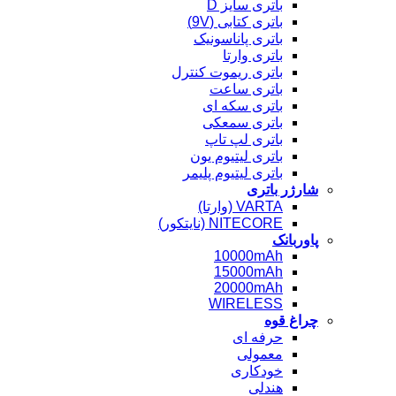
باتری سایز D
باتری کتابی (9V)
باتری پاناسونیک
باتری وارتا
باتری ریموت کنترل
باتری ساعت
باتری سکه ای
باتری سمعکی
باتری لپ تاپ
باتری لیتیوم یون
باتری لیتیوم پلیمر
شارژر باتری
VARTA (وارتا)
NITECORE (نایتکور)
پاوربانک
10000mAh
15000mAh
20000mAh
WIRELESS
چراغ قوه
حرفه ای
معمولی
خودکاری
هندلی