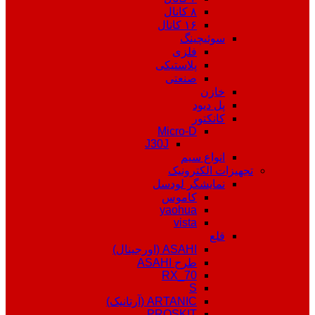
۸ کانال
۱۶ کانال
سوئیچینگ
فلزی
پلاستیکی
صنعتی
خازن
پل دیود
کانکتور
Micro-D
J30J
انواع سیم
تجهیزات الکترونیک
نمایشگر لودسل
کاموس
yaohua
vista
قلع
ASAHI (اورجینال)
طرح ASAHI
RX_70
S
ARTANIC (آرتانیک)
PROSKIT