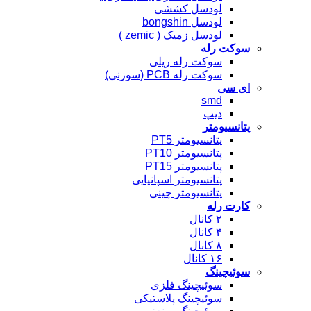
لودسل کششی
لودسل bongshin
لودسل زمیک ( zemic )
سوکت رله
سوکت رله ریلی
سوکت رله PCB (سوزنی)
ای سی
smd
دیپ
پتانسیومتر
پتانسیومتر PT5
پتانسیومتر PT10
پتانسیومتر PT15
پتانسیومتر اسپانیایی
پتانسیومتر چینی
کارت رله
۲ کانال
۴ کانال
۸ کانال
۱۶ کانال
سوئیچینگ
سوئیچینگ فلزی
سوئیچینگ پلاستیکی