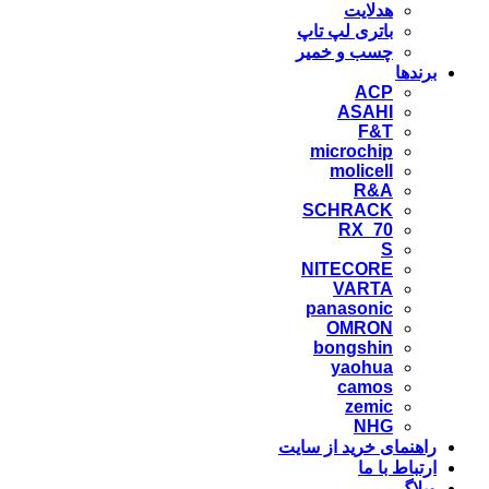
هدلایت
باتری لپ تاپ
چسب و خمیر
برندها
ACP
ASAHI
F&T
microchip
molicell
R&A
SCHRACK
RX_70
S
NITECORE
VARTA
panasonic
OMRON
bongshin
yaohua
camos
zemic
NHG
راهنمای خرید از سایت
ارتباط با ما
وبلاگ