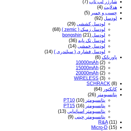
شارژر لپ تاپ
(7)
هدلایت
(4)
چسب و خمیر
(5)
لودسل
(92)
لودسل کششی
(29)
لودسل زمیک ( zemic )
(68)
لودسل bongshin
(21)
لودسل تک پایه
(36)
لودسل خمشی
(14)
لودسل فشاری ( سیلندری )
(14)
پاوربانک
(6)
10000mAh
(2)
15000mAh
(2)
20000mAh
(2)
WIRELESS
(3)
SCHRACK
(8)
کانکتور
(64)
پتانسیومتر
(26)
پتانسیومتر PT10
(10)
پتانسیومتر PT15
(16)
پتانسیومتر اسپانیایی
(13)
پتانسیومتر چینی
(9)
R&A
(11)
Micro-D
(15)