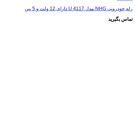
رله خودرویی NHG مدل 4117 U دارای 12 ولت و 5 پین
تماس بگیرید