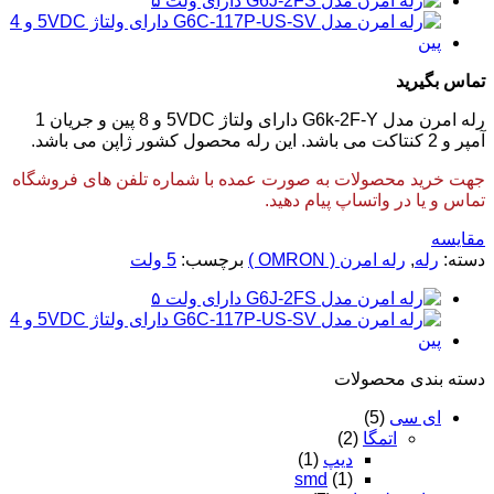
تماس بگیرید
رله امرن مدل G6k-2F-Y دارای ولتاژ 5VDC و 8 پین و جریان 1
آمپر و 2 کنتاکت می باشد. این رله محصول کشور ژاپن می باشد.
جهت خرید محصولات به صورت عمده با شماره تلفن های فروشگاه
تماس و یا در واتساپ پیام دهید.
مقایسه
دسته:
رله
,
رله امرن ( OMRON )
برچسب:
5 ولت
دسته‌ بندی محصولات
ای سی
(5)
اتمگا
(2)
دیپ
(1)
smd
(1)