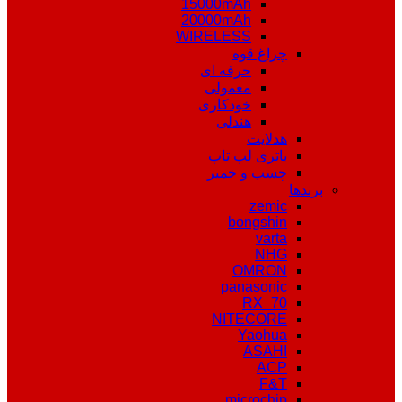
15000mAh
20000mAh
WIRELESS
چراغ قوه
حرفه ای
معمولی
خودکاری
هندلی
هدلایت
باتری لپ تاپ
چسب و خمیر
برندها
zemic
bongshin
varta
NHG
OMRON
panasonic
RX_70
NITECORE
Yaohua
ASAHI
ACP
F&T
microchip