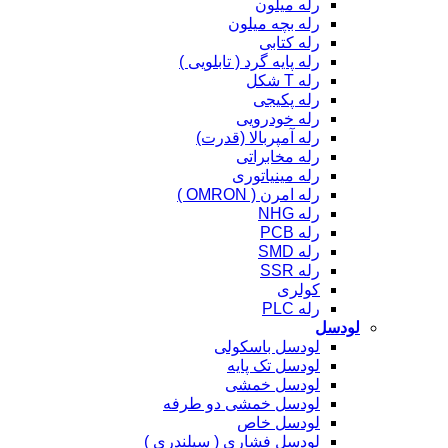
رله میلون
رله بچه میلون
رله کتابی
رله پایه گرد ( تابلویی )
رله T شکل
رله پکیجی
رله خودرویی
رله آمپربالا (قدرت)
رله مخابراتی
رله مینیاتوری
رله امرن ( OMRON )
رله NHG
رله PCB
رله SMD
رله SSR
کولری
رله PLC
لودسل
لودسل باسکولی
لودسل تک پایه
لودسل خمشی
لودسل خمشی دو طرفه
لودسل خاص
لودسل فشاری ( سیلندری )