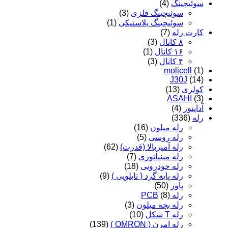
سوئیچینگ
(4)
سوئیچینگ فلزی
(3)
سوئیچینگ پلاستیکی
(1)
کارت رله
(7)
۸ کانال
(3)
۱۶ کانال
(1)
۴ کانال
(3)
molicell
(1)
J30J
(14)
کولری
(13)
ASAHI
(3)
آداپتور
(4)
رله
(336)
رله میلون
(16)
رله روسی
(5)
رله آمپربالا (قدرت)
(62)
رله مینیاتوری
(7)
رله خودرویی
(18)
رله پایه گرد ( تابلویی )
(9)
پاور
(50)
رله PCB
(8)
رله بچه میلون
(3)
رله T شکل
(10)
رله امرن ( OMRON )
(139)