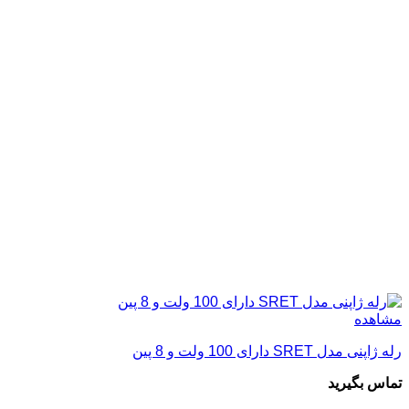
مشاهده
رله ژاپنی مدل SRET دارای 100 ولت و 8 پین
تماس بگیرید