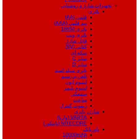
تجهیزات شارژ و روشنایی
باتری
قلمی (AA)
نیم قلمی (AAA)
باتری 18650
باتری ویپ
قابل شارژ
کتابی (9V)
سکه ای
سایز C
سایز D
باتری سیلد اسید
تلفن بی سیم
لیتیوم ایون
لیتیوم پلیمر
سمعکی
ساعت
ریموت کنترل
شارژر باتری
VARTA (وارتا)
NITECORE (نایتکور)
پاوربانک
10000mAh