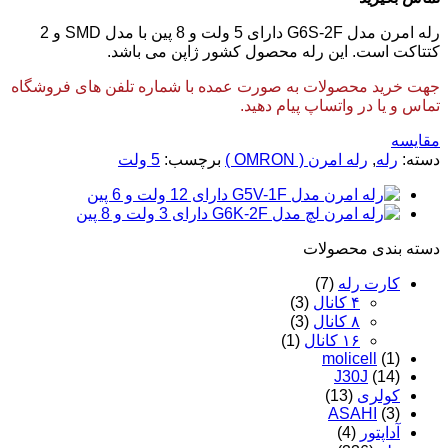
رله امرن مدل G6S-2F دارای 5 ولت و 8 پین با مدل SMD و 2
کتتاکت است. این رله محصول کشور ژاپن می باشد.
جهت خرید محصولات به صورت عمده با شماره تلفن های فروشگاه
تماس و یا در واتساپ پیام دهید.
مقایسه
دسته:
رله
,
رله امرن ( OMRON )
برچسب:
5 ولت
دسته‌ بندی محصولات
کارت رله
(7)
۴ کانال
(3)
۸ کانال
(3)
۱۶ کانال
(1)
molicell
(1)
J30J
(14)
کولری
(13)
ASAHI
(3)
آداپتور
(4)