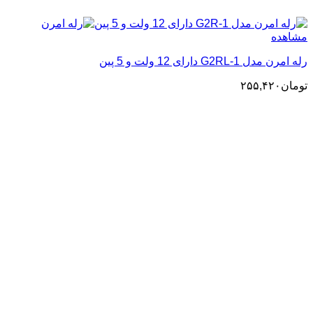
مشاهده
رله امرن مدل G2RL-1 دارای 12 ولت و 5 پین
تومان
۲۵۵,۴۲۰