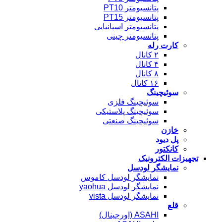
پتانسیومتر PT10
پتانسیومتر PT15
پتانسیومتر اسپانیایی
پتانسیومتر چینی
کارت رله
۲ کانال
۴ کانال
۸ کانال
۱۶ کانال
سوئیچینگ
سوئیچینگ فلزی
سوئیچینگ پلاستیکی
سوئیچینگ صنعتی
خازن
پل دیود
کانکتور
تجهیزات الکترونیک
نمایشگر لودسل
نمایشگر لودسل کاموس
نمایشگر لودسل yaohua
نمایشگر لودسل vista
قلع
ASAHI (اورجینال)