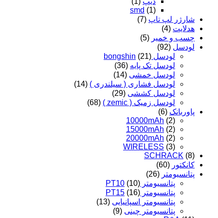
دیپ
(1)
smd
(1)
شارژر لپ تاپ
(7)
هدلایت
(4)
چسب و خمیر
(5)
لودسل
(92)
لودسل bongshin
(21)
لودسل تک پایه
(36)
لودسل خمشی
(14)
لودسل فشاری ( سیلندری )
(14)
لودسل کششی
(29)
لودسل زمیک ( zemic )
(68)
پاوربانک
(6)
10000mAh
(2)
15000mAh
(2)
20000mAh
(2)
WIRELESS
(3)
SCHRACK
(8)
کانکتور
(60)
پتانسیومتر
(26)
پتانسیومتر PT10
(10)
پتانسیومتر PT15
(16)
پتانسیومتر اسپانیایی
(13)
پتانسیومتر چینی
(9)