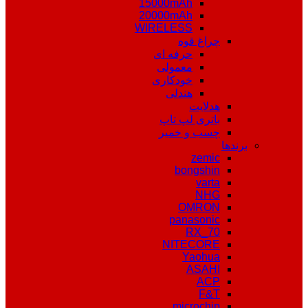
15000mAh
20000mAh
WIRELESS
چراغ قوه
حرفه ای
معمولی
خودکاری
هندلی
هدلایت
باتری لپ تاپ
چسب و خمیر
برندها
zemic
bongshin
varta
NHG
OMRON
panasonic
RX_70
NITECORE
Yaohua
ASAHI
ACP
F&T
microchip