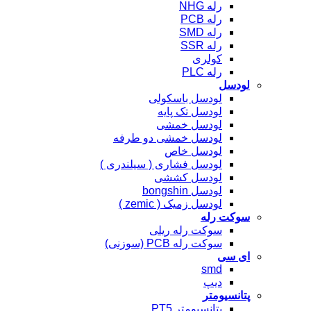
رله NHG
رله PCB
رله SMD
رله SSR
کولری
رله PLC
لودسل
لودسل باسکولی
لودسل تک پایه
لودسل خمشی
لودسل خمشی دو طرفه
لودسل خاص
لودسل فشاری ( سیلندری )
لودسل کششی
لودسل bongshin
لودسل زمیک ( zemic )
سوکت رله
سوکت رله ریلی
سوکت رله PCB (سوزنی)
ای سی
smd
دیپ
پتانسیومتر
پتانسیومتر PT5