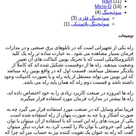
R&A
(11)
Micro-D
(14)
سوئیچینگ
(4)
سوئیچینگ فلزی
(3)
سوئیچینگ پلاستیکی
(1)
توضیحات
رله یکی از تجهیزاتی است که در تابلوهای برق صنعتی و در مدارات
فرمان بسیار مشاهده می شود . به عبارت ساده تر رله یک کلید
الکترومکانیکی است که با تحریک بوبین کنتاکت های آن تغییر
وضعیت می­دهند. رله ها از دوقسمت تشکیل شده ­اند که کاملاً از
یکدیگر مستقل می­باشند. قسمت اول که در واقع بوبین رله می­باشد
که این بوبین می تواند مستقل از پایه رله و یا بصورت کامپکت وجود
داشته باشد و قسمت دوم رله که همان پایه رله می ­باشد.
رله ها امروزه در صنعت کاربرد زیادی را به خود اختصاص داده اند،
رله ­ها بیشتر در مدارات فرمان مورد استفاده قرار می­گیرند
قریبا تمام وسایل که در صنعت مورد استفاده قرار می گیرد چه به
صورت آشکار و یا چه به صورت پنهان از رله استفاده شده است.
یکی از مزیت­ های رله این است که با استفاده از آن میتوان با توان
خیلی کم، خروجی با توان بالا را کسب کرد. به عبارت دیگر می­توان
گفت که رله به عنوان یک تقویت کننده نیز به حساب می آید چرا که