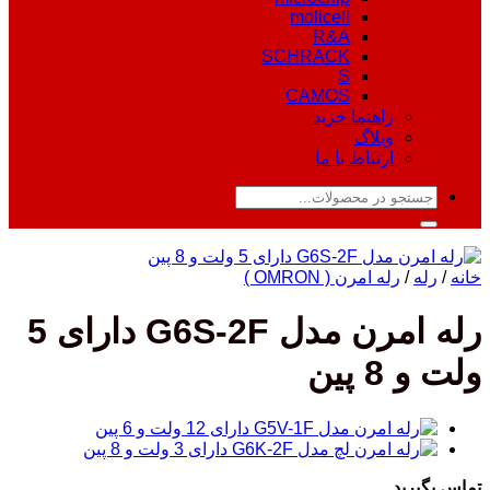
molicell
R&A
SCHRACK
S
CAMOS
راهنما خرید
وبلاگ
ارتباط با ما
جستجو
برای:
خانه
/
رله
/
رله امرن ( OMRON )
رله امرن مدل G6S-2F دارای 5
ولت و 8 پین
تماس بگیرید