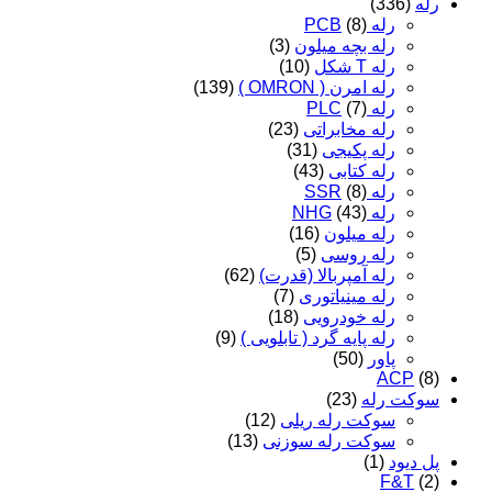
رله
(336)
رله PCB
(8)
رله بچه میلون
(3)
رله T شکل
(10)
رله امرن ( OMRON )
(139)
رله PLC
(7)
رله مخابراتی
(23)
رله پکیجی
(31)
رله کتابی
(43)
رله SSR
(8)
رله NHG
(43)
رله میلون
(16)
رله روسی
(5)
رله آمپربالا (قدرت)
(62)
رله مینیاتوری
(7)
رله خودرویی
(18)
رله پایه گرد ( تابلویی )
(9)
پاور
(50)
ACP
(8)
سوکت رله
(23)
سوکت رله ریلی
(12)
سوکت رله سوزنی
(13)
پل دیود
(1)
F&T
(2)