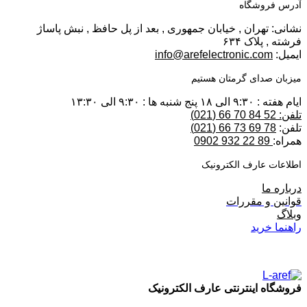
آدرس فروشگاه
نشانی: تهران , خیابان جمهوری , بعد از پل حافظ , نبش پاساژ
فرشته , پلاک ۶۳۴
ایمیل:
info@arefelectronic.com
میزبان صدای گرمتان هستیم
ایام هفته : ۹:۳۰ الی ۱۸ پنج شنبه ها : ۹:۳۰ الی ۱۳:۳۰
تلفن: 52 84 70 66 (021)
تلفن:
78 69 73 66 (021)
همراه:
89 22 932 0902
اطلاعات عارف الکترونیک
درباره ما
قوانین و مقررات
وبلاگ
راهنما خرید
فروشگاه اینترنتی عارف الکترونیک