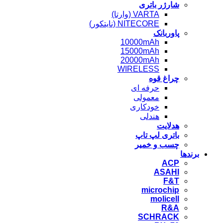
شارژر باتری
VARTA (وارتا)
NITECORE (نایتکور)
پاوربانک
10000mAh
15000mAh
20000mAh
WIRELESS
چراغ قوه
حرفه ای
معمولی
خودکاری
هندلی
هدلایت
باتری لپ تاپ
چسب و خمیر
برندها
ACP
ASAHI
F&T
microchip
molicell
R&A
SCHRACK