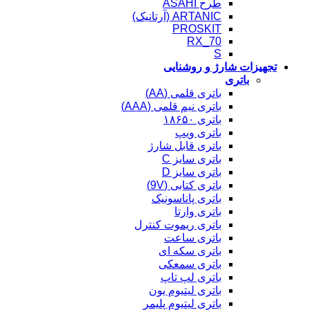
طرح ASAHI
ARTANIC (آرتانیک)
PROSKIT
RX_70
S
تجهیزات شارژ و روشنایی
باتری
باتری قلمی (AA)
باتری نیم قلمی (AAA)
باتری ۱۸۶۵۰
باتری ویپ
باتری قابل شارژ
باتری سایز C
باتری سایز D
باتری کتابی (9V)
باتری پاناسونیک
باتری وارتا
باتری ریموت کنترل
باتری ساعت
باتری سکه ای
باتری سمعکی
باتری لپ تاپ
باتری لیتیوم یون
باتری لیتیوم پلیمر