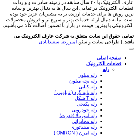
عارف الکترونیک با ۴۰ سال سابقه در زمینه صادرات و واردات
قطعات الکترونیک در تمامی این سال ها به دنبال بهترین و ساده
ترین روش ها برای خدمات ارزنده تر به مشتریان عزیز خود بوده
است. ما به دنبال ارائه خدمات بهتر و سریع تر و فروش محصولات
الکترونیکی با بهترین قیمت در بازار با تضمین اصالت کالا می باشیم.
تمامی حقوق این سایت متعلق به شرکت عارف الکترونیک می
باشد.
| طراحی سایت و سئو:
امیررضا سعیدآبادی
صفحه اصلی
قطعات الکترونیک
رله
رله میلون
رله بچه میلون
رله کتابی
رله پایه گرد ( تابلویی )
رله T شکل
رله پکیجی
رله خودرویی
رله آمپربالا (قدرت)
رله مخابراتی
رله مینیاتوری
رله امرن ( OMRON )