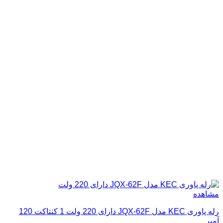
مشاهده
رله پاوری KEC مدل JQX-62F دارای 220 ولت 1 کنتاکت 120
آمپر