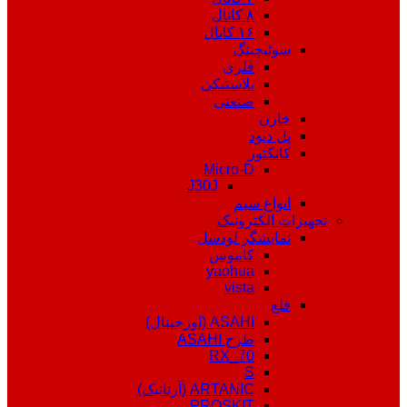
۸ کانال
۱۶ کانال
سوئیچینگ
فلزی
پلاستیکی
صنعتی
خازن
پل دیود
کانکتور
Micro-D
J30J
انواع سیم
تجهیزات الکترونیک
نمایشگر لودسل
کاموس
yaohua
vista
قلع
ASAHI (اورجینال)
طرح ASAHI
RX_70
S
ARTANIC (آرتانیک)
PROSKIT