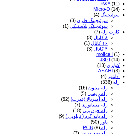
R&A
(11)
Micro-D
(14)
سوئیچینگ
(4)
سوئیچینگ فلزی
(3)
سوئیچینگ پلاستیکی
(1)
کارت رله
(7)
۸ کانال
(3)
۱۶ کانال
(1)
۴ کانال
(3)
molicell
(1)
J30J
(14)
کولری
(13)
ASAHI
(3)
آداپتور
(4)
رله
(336)
رله میلون
(16)
رله روسی
(5)
رله آمپربالا (قدرت)
(62)
رله مینیاتوری
(7)
رله خودرویی
(18)
رله پایه گرد ( تابلویی )
(9)
پاور
(50)
رله PCB
(8)
رله بچه میلون
(3)