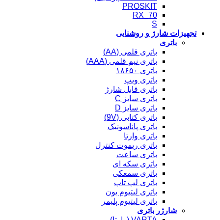
PROSKIT
RX_70
S
تجهیزات شارژ و روشنایی
باتری
باتری قلمی (AA)
باتری نیم قلمی (AAA)
باتری ۱۸۶۵۰
باتری ویپ
باتری قابل شارژ
باتری سایز C
باتری سایز D
باتری کتابی (9V)
باتری پاناسونیک
باتری وارتا
باتری ریموت کنترل
باتری ساعت
باتری سکه ای
باتری سمعکی
باتری لپ تاپ
باتری لیتیوم یون
باتری لیتیوم پلیمر
شارژر باتری
VARTA (وارتا)