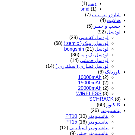
دیپ
(1)
smd
(1)
شارژر لپ تاپ
(7)
هدلایت
(4)
چسب و خمیر
(5)
لودسل
(92)
لودسل کششی
(29)
لودسل زمیک ( zemic )
(68)
لودسل bongshin
(21)
لودسل تک پایه
(36)
لودسل خمشی
(14)
لودسل فشاری ( سیلندری )
(14)
پاوربانک
(6)
10000mAh
(2)
15000mAh
(2)
20000mAh
(2)
WIRELESS
(3)
SCHRACK
(8)
کانکتور
(60)
پتانسیومتر
(26)
پتانسیومتر PT10
(10)
پتانسیومتر PT15
(16)
پتانسیومتر اسپانیایی
(13)
پتانسیومتر چینی
(9)