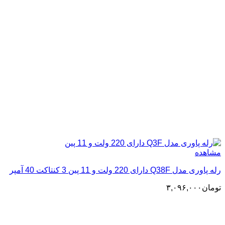
مشاهده
رله پاوری مدل Q38F دارای 220 ولت و 11 پین 3 کنتاکت 40 آمپر
تومان
۳,۰۹۶,۰۰۰