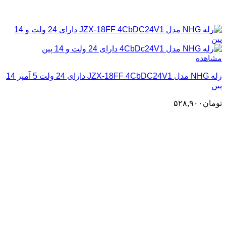
مشاهده
رله NHG مدل JZX-18FF 4CbDC24V1 دارای 24 ولت 5 آمپر 14
پین
تومان
۵۲۸,۹۰۰