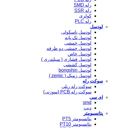
رله SMD
رله SSR
کولری
رله PLC
لودسل
لودسل باسکولی
لودسل تک پایه
لودسل خمشی
لودسل خمشی دو طرفه
لودسل خاص
لودسل فشاری ( سیلندری )
لودسل کششی
لودسل bongshin
لودسل زمیک ( zemic )
سوکت رله
سوکت رله ریلی
سوکت رله PCB (سوزنی)
ای سی
smd
دیپ
پتانسیومتر
پتانسیومتر PT5
پتانسیومتر PT10