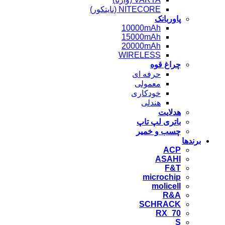
NITECORE (نایتکور)
پاوربانک
10000mAh
15000mAh
20000mAh
WIRELESS
چراغ قوه
حرفه ای
معمولی
خودکاری
هندلی
هدلایت
باتری لپ تاپ
چسب و خمیر
برندها
ACP
ASAHI
F&T
microchip
molicell
R&A
SCHRACK
RX_70
S