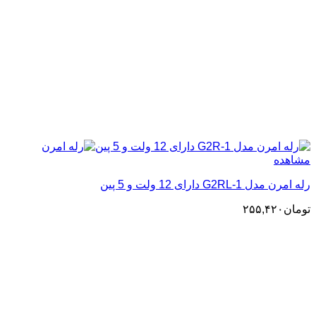
مشاهده
رله امرن مدل G2RL-1 دارای 12 ولت و 5 پین
تومان
۲۵۵,۴۲۰