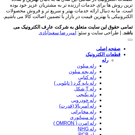
ترین روش ها برای خدمات ارزنده تر به مشتریان عزیز خود بوده
است. ما به دنبال ارائه خدمات بهتر و سریع تر و فروش محصولات
الکترونیکی با بهترین قیمت در بازار با تضمین اصالت کالا می باشیم.
تمامی حقوق این سایت متعلق به شرکت عارف الکترونیک می
باشد.
| طراحی سایت و سئو:
امیررضا سعیدآبادی
صفحه اصلی
قطعات الکترونیک
رله
رله میلون
رله بچه میلون
رله کتابی
رله پایه گرد ( تابلویی )
رله T شکل
رله پکیجی
رله خودرویی
رله آمپربالا (قدرت)
رله مخابراتی
رله مینیاتوری
رله امرن ( OMRON )
رله NHG
رله PCB