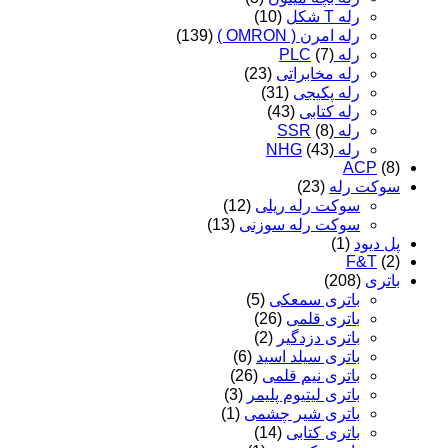
رله T شکل
(10)
رله امرن ( OMRON )
(139)
رله PLC
(7)
رله مخابراتی
(23)
رله پکیجی
(31)
رله کتابی
(43)
رله SSR
(8)
رله NHG
(43)
ACP
(8)
سوکت رله
(23)
سوکت رله ریلی
(12)
سوکت رله سوزنی
(13)
پل دیود
(1)
F&T
(2)
باتری
(208)
باتری سمعکی
(5)
باتری قلمی
(26)
باتری دزدگیر
(2)
باتری سیلد اسید
(6)
باتری نیم قلمی
(26)
باتری لیتیوم پلیمر
(3)
باتری شیر چشمی
(1)
باتری کتابی
(14)