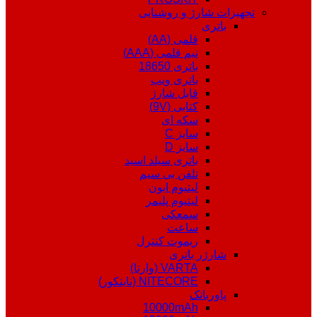
تجهیزات شارژ و روشنایی
باتری
قلمی (AA)
نیم قلمی (AAA)
باتری 18650
باتری ویپ
قابل شارژ
کتابی (9V)
سکه ای
سایز C
سایز D
باتری سیلد اسید
تلفن بی سیم
لیتیوم ایون
لیتیوم پلیمر
سمعکی
ساعت
ریموت کنترل
شارژر باتری
VARTA (وارتا)
NITECORE (نایتکور)
پاوربانک
10000mAh