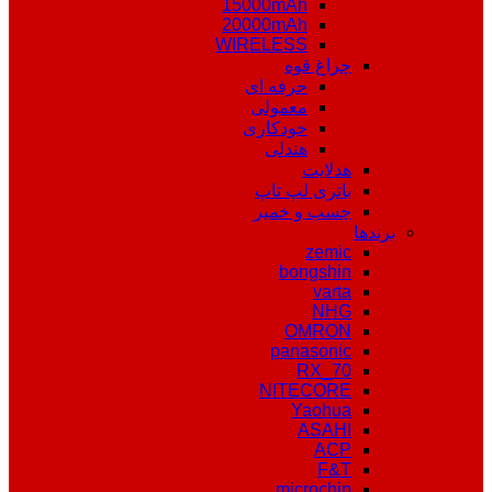
15000mAh
20000mAh
WIRELESS
چراغ قوه
حرفه ای
معمولی
خودکاری
هندلی
هدلایت
باتری لپ تاپ
چسب و خمیر
برندها
zemic
bongshin
varta
NHG
OMRON
panasonic
RX_70
NITECORE
Yaohua
ASAHI
ACP
F&T
microchip