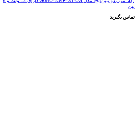
رله امرن دو ببین(لچ) مدل G6AU-234P-ST-US دارای 12 ولت و 8
پین
تماس بگیرید