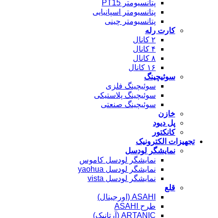
پتانسیومتر PT15
پتانسیومتر اسپانیایی
پتانسیومتر چینی
کارت رله
۲ کانال
۴ کانال
۸ کانال
۱۶ کانال
سوئیچینگ
سوئیچینگ فلزی
سوئیچینگ پلاستیکی
سوئیچینگ صنعتی
خازن
پل دیود
کانکتور
تجهیزات الکترونیک
نمایشگر لودسل
نمایشگر لودسل کاموس
نمایشگر لودسل yaohua
نمایشگر لودسل vista
قلع
ASAHI (اورجینال)
طرح ASAHI
ARTANIC (آرتانیک)