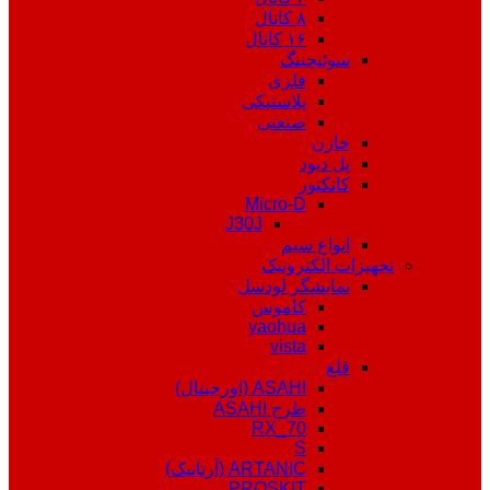
۸ کانال
۱۶ کانال
سوئیچینگ
فلزی
پلاستیکی
صنعتی
خازن
پل دیود
کانکتور
Micro-D
J30J
انواع سیم
تجهیزات الکترونیک
نمایشگر لودسل
کاموس
yaohua
vista
قلع
ASAHI (اورجینال)
طرح ASAHI
RX_70
S
ARTANIC (آرتانیک)
PROSKIT