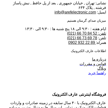
نشانی: تهران , خیابان جمهوری , بعد از پل حافظ , نبش پاساژ
فرشته , پلاک ۶۳۴
ایمیل:
info@arefelectronic.com
میزبان صدای گرمتان هستیم
ایام هفته : ۹:۳۰ الی ۱۸ پنج شنبه ها : ۹:۳۰ الی ۱۳:۳۰
تلفن: 52 84 70 66 (021)
تلفن:
78 69 73 66 (021)
همراه:
89 22 932 0902
اطلاعات عارف الکترونیک
درباره ما
قوانین و مقررات
وبلاگ
راهنما خرید
فروشگاه اینترنتی عارف الکترونیک
عارف الکترونیک با ۴۰ سال سابقه در زمینه صادرات و واردات
قطعات الکترونیک در تمامی این سال ها به دنبال بهترین و ساده