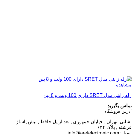
مشاهده
رله ژاپنی مدل SRET دارای 100 ولت و 8 پین
تماس بگیرید
آدرس فروشگاه
نشانی: تهران , خیابان جمهوری , بعد از پل حافظ , نبش پاساژ
فرشته , پلاک ۶۳۴
ایمیل:
info@arefelectronic.com