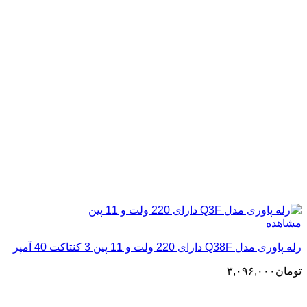
مشاهده
رله پاوری مدل Q38F دارای 220 ولت و 11 پین 3 کنتاکت 40 آمپر
تومان
۳,۰۹۶,۰۰۰