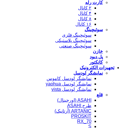
کارت رله
۲ کانال
۴ کانال
۸ کانال
۱۶ کانال
سوئیچینگ
سوئیچینگ فلزی
سوئیچینگ پلاستیکی
سوئیچینگ صنعتی
خازن
پل دیود
کانکتور
تجهیزات الکترونیک
نمایشگر لودسل
نمایشگر لودسل کاموس
نمایشگر لودسل yaohua
نمایشگر لودسل vista
قلع
ASAHI (اورجینال)
طرح ASAHI
ARTANIC (آرتانیک)
PROSKIT
RX_70
S