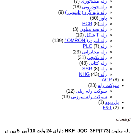
رله مینیاتوری
(7)
رله خودرویی
(18)
رله پایه گرد ( تابلویی )
(9)
پاور
(50)
رله PCB
(8)
رله بچه میلون
(3)
رله T شکل
(10)
رله امرن ( OMRON )
(139)
رله PLC
(7)
رله مخابراتی
(23)
رله پکیجی
(31)
رله کتابی
(43)
رله SSR
(8)
رله NHG
(43)
ACP
(8)
سوکت رله
(23)
سوکت رله ریلی
(12)
سوکت رله سوزنی
(13)
پل دیود
(1)
F&T
(2)
توضیحات
رله میلون
HKF_JQC_3FP(T73)
دارای
24 ولت 10 آمپر 5 پین
در