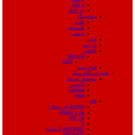
۸ کانال
۱۶ کانال
سوئیچینگ
فلزی
پلاستیکی
صنعتی
خازن
پل دیود
کانکتور
Micro-D
J30J
انواع سیم
تجهیزات الکترونیک
نمایشگر لودسل
کاموس
yaohua
vista
قلع
ASAHI (اورجینال)
طرح ASAHI
RX_70
S
ARTANIC (آرتانیک)
PROSKIT