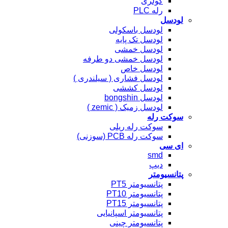
کولری
رله PLC
لودسل
لودسل باسکولی
لودسل تک پایه
لودسل خمشی
لودسل خمشی دو طرفه
لودسل خاص
لودسل فشاری ( سیلندری )
لودسل کششی
لودسل bongshin
لودسل زمیک ( zemic )
سوکت رله
سوکت رله ریلی
سوکت رله PCB (سوزنی)
ای سی
smd
دیپ
پتانسیومتر
پتانسیومتر PT5
پتانسیومتر PT10
پتانسیومتر PT15
پتانسیومتر اسپانیایی
پتانسیومتر چینی