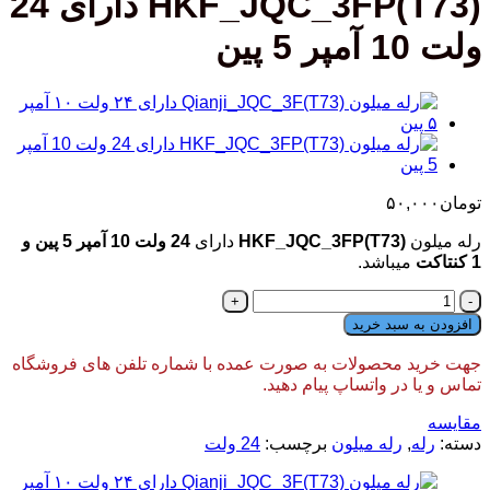
HKF_JQC_3FP(T73) دارای 24
ولت 10 آمپر 5 پین
تومان
۵۰,۰۰۰
رله میلون
HKF_JQC_3FP(T73)
دارای
24 ولت 10 آمپر 5 پین و
1 کنتاکت
میباشد.
رله
میلون
افزودن به سبد خرید
HKF_JQC_3FP(T73)
دارای
جهت خرید محصولات به صورت عمده با شماره تلفن های فروشگاه
24
تماس و یا در واتساپ پیام دهید.
ولت
10
مقایسه
آمپر
دسته:
رله
,
رله میلون
برچسب:
24 ولت
5
پین