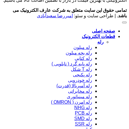
الکترونیکی با بهترین قیمت در بازار با تضمین اصالت کالا می باشیم.
تمامی حقوق این سایت متعلق به شرکت عارف الکترونیک می
باشد.
| طراحی سایت و سئو:
امیررضا سعیدآبادی
صفحه اصلی
قطعات الکترونیک
رله
رله میلون
رله بچه میلون
رله کتابی
رله پایه گرد ( تابلویی )
رله T شکل
رله پکیجی
رله خودرویی
رله آمپربالا (قدرت)
رله مخابراتی
رله مینیاتوری
رله امرن ( OMRON )
رله NHG
رله PCB
رله SMD
رله SSR