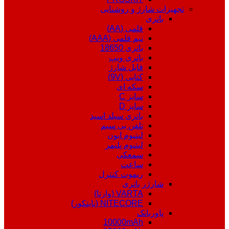
تجهیزات شارژ و روشنایی
باتری
قلمی (AA)
نیم قلمی (AAA)
باتری 18650
باتری ویپ
قابل شارژ
کتابی (9V)
سکه ای
سایز C
سایز D
باتری سیلد اسید
تلفن بی سیم
لیتیوم ایون
لیتیوم پلیمر
سمعکی
ساعت
ریموت کنترل
شارژر باتری
VARTA (وارتا)
NITECORE (نایتکور)
پاوربانک
10000mAh