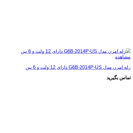
مشاهده
رله امرن مدل G6B-2014P-US دارای 12 ولت و 6 پین
تماس بگیرید