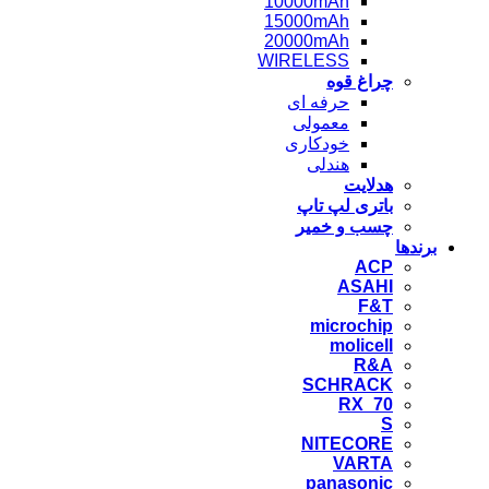
10000mAh
15000mAh
20000mAh
WIRELESS
چراغ قوه
حرفه ای
معمولی
خودکاری
هندلی
هدلایت
باتری لپ تاپ
چسب و خمیر
برندها
ACP
ASAHI
F&T
microchip
molicell
R&A
SCHRACK
RX_70
S
NITECORE
VARTA
panasonic