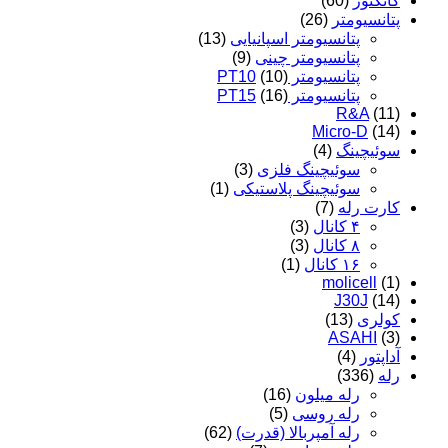
کانکتور
(60)
پتانسیومتر
(26)
پتانسیومتر اسپانیایی
(13)
پتانسیومتر چینی
(9)
پتانسیومتر PT10
(10)
پتانسیومتر PT15
(16)
R&A
(11)
Micro-D
(14)
سوئیچینگ
(4)
سوئیچینگ فلزی
(3)
سوئیچینگ پلاستیکی
(1)
کارت رله
(7)
۴ کانال
(3)
۸ کانال
(3)
۱۶ کانال
(1)
molicell
(1)
J30J
(14)
کولری
(13)
ASAHI
(3)
آداپتور
(4)
رله
(336)
رله میلون
(16)
رله روسی
(5)
رله آمپربالا (قدرت)
(62)