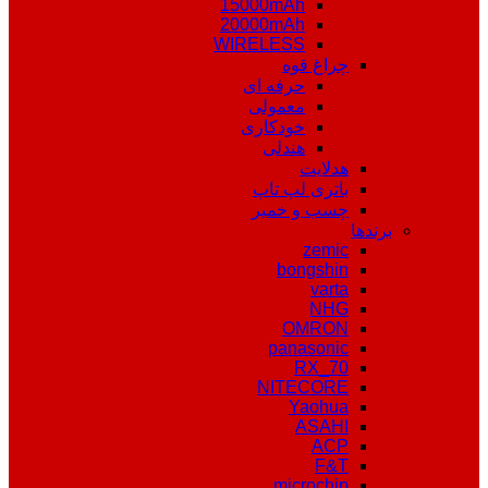
15000mAh
20000mAh
WIRELESS
چراغ قوه
حرفه ای
معمولی
خودکاری
هندلی
هدلایت
باتری لپ تاپ
چسب و خمیر
برندها
zemic
bongshin
varta
NHG
OMRON
panasonic
RX_70
NITECORE
Yaohua
ASAHI
ACP
F&T
microchip