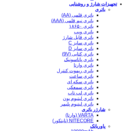
تجهیزات شارژ و روشنایی
باتری
باتری قلمی (AA)
باتری نیم قلمی (AAA)
باتری ۱۸۶۵۰
باتری ویپ
باتری قابل شارژ
باتری سایز C
باتری سایز D
باتری کتابی (9V)
باتری پاناسونیک
باتری وارتا
باتری ریموت کنترل
باتری ساعت
باتری سکه ای
باتری سمعکی
باتری لپ تاپ
باتری لیتیوم یون
باتری لیتیوم پلیمر
شارژر باتری
VARTA (وارتا)
NITECORE (نایتکور)
پاوربانک