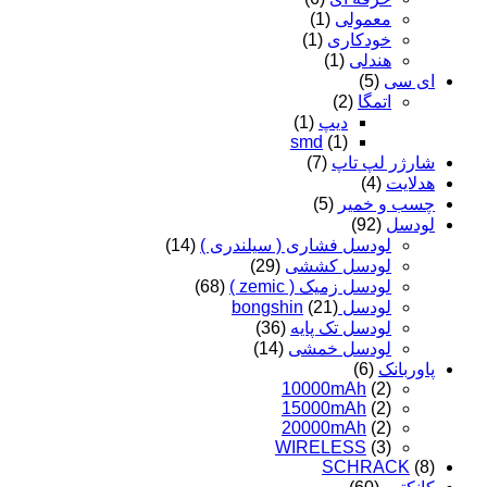
معمولی
(1)
خودکاری
(1)
هندلی
(1)
ای سی
(5)
اتمگا
(2)
دیپ
(1)
smd
(1)
شارژر لپ تاپ
(7)
هدلایت
(4)
چسب و خمیر
(5)
لودسل
(92)
لودسل فشاری ( سیلندری )
(14)
لودسل کششی
(29)
لودسل زمیک ( zemic )
(68)
لودسل bongshin
(21)
لودسل تک پایه
(36)
لودسل خمشی
(14)
پاوربانک
(6)
10000mAh
(2)
15000mAh
(2)
20000mAh
(2)
WIRELESS
(3)
SCHRACK
(8)