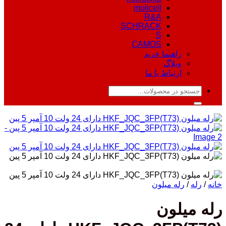
molicell
R&A
SCHRACK
S
CAMOS
راهنما خرید
وبلاگ
ارتباط با ما
جستجو
برای:
خانه
/
رله
/
رله میلون
رله میلون