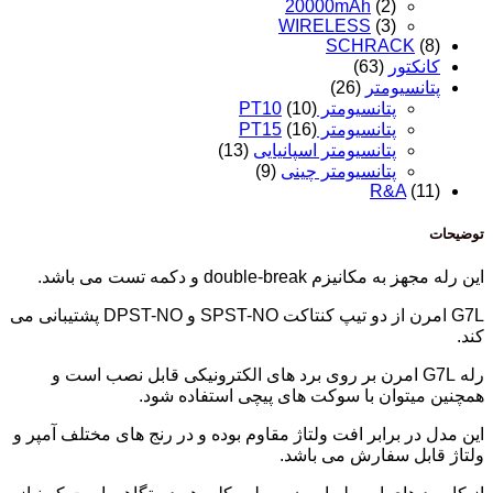
20000mAh
(2)
WIRELESS
(3)
SCHRACK
(8)
کانکتور
(63)
پتانسیومتر
(26)
پتانسیومتر PT10
(10)
پتانسیومتر PT15
(16)
پتانسیومتر اسپانیایی
(13)
پتانسیومتر چینی
(9)
R&A
(11)
توضیحات
این رله مجهز به مکانیزم double-break و دکمه تست می باشد.
G7L امرن از دو تیپ کنتاکت SPST-NO و DPST-NO پشتیبانی می
کند.
رله G7L امرن بر روی برد های الکترونیکی قابل نصب است و
همچنین میتوان با سوکت های پیچی استفاده شود.
این مدل در برابر افت ولتاژ مقاوم بوده و در رنج های مختلف آمپر و
ولتاژ قابل سفارش می باشد.