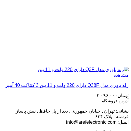
مشاهده
رله پاوری مدل Q38F دارای 220 ولت و 11 پین 3 کنتاکت 40 آمپر
تومان
۳,۰۹۶,۰۰۰
آدرس فروشگاه
نشانی: تهران , خیابان جمهوری , بعد از پل حافظ , نبش پاساژ
فرشته , پلاک ۶۳۴
ایمیل:
info@arefelectronic.com