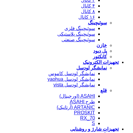
۲ کانال
۴ کانال
۸ کانال
۱۶ کانال
سوئیچینگ
سوئیچینگ فلزی
سوئیچینگ پلاستیکی
سوئیچینگ صنعتی
خازن
پل دیود
کانکتور
تجهیزات الکترونیک
نمایشگر لودسل
نمایشگر لودسل کاموس
نمایشگر لودسل yaohua
نمایشگر لودسل vista
قلع
ASAHI (اورجینال)
طرح ASAHI
ARTANIC (آرتانیک)
PROSKIT
RX_70
S
تجهیزات شارژ و روشنایی