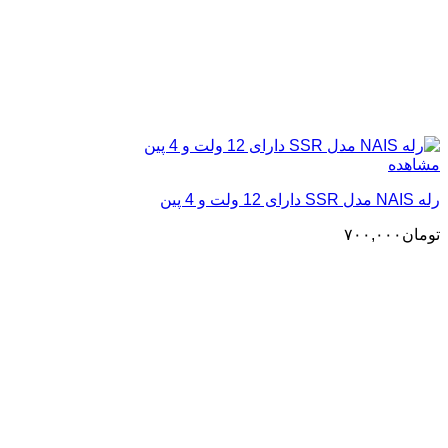
مشاهده
رله NAIS مدل SSR دارای 12 ولت و 4 پین
تومان
۷۰۰,۰۰۰