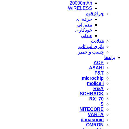
20000mAh
WIRELESS
چراغ قوه
حرفه ای
معمولی
خودکاری
هندلی
هدلایت
باتری لپ تاپ
چسب و خمیر
برندها
ACP
ASAHI
F&T
microchip
molicell
R&A
SCHRACK
RX_70
S
NITECORE
VARTA
panasonic
OMRON