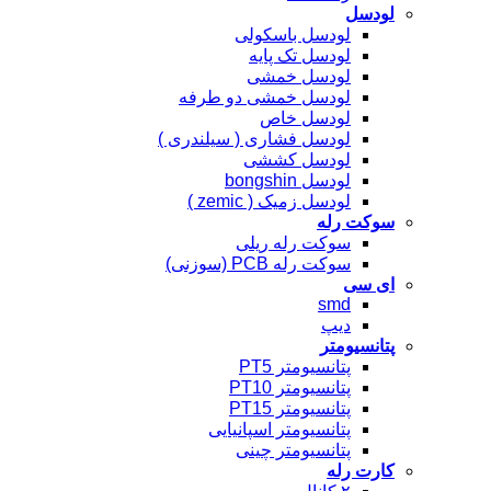
لودسل
لودسل باسکولی
لودسل تک پایه
لودسل خمشی
لودسل خمشی دو طرفه
لودسل خاص
لودسل فشاری ( سیلندری )
لودسل کششی
لودسل bongshin
لودسل زمیک ( zemic )
سوکت رله
سوکت رله ریلی
سوکت رله PCB (سوزنی)
ای سی
smd
دیپ
پتانسیومتر
پتانسیومتر PT5
پتانسیومتر PT10
پتانسیومتر PT15
پتانسیومتر اسپانیایی
پتانسیومتر چینی
کارت رله