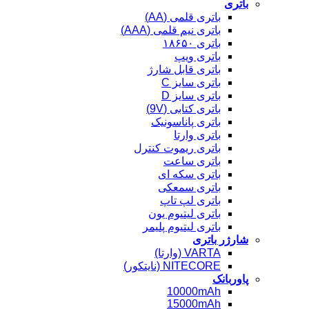
باتری
باتری قلمی (AA)
باتری نیم قلمی (AAA)
باتری ۱۸۶۵۰
باتری ویپ
باتری قابل شارژ
باتری سایز C
باتری سایز D
باتری کتابی (9V)
باتری پاناسونیک
باتری وارتا
باتری ریموت کنترل
باتری ساعت
باتری سکه ای
باتری سمعکی
باتری لپ تاپ
باتری لیتیوم یون
باتری لیتیوم پلیمر
شارژر باتری
VARTA (وارتا)
NITECORE (نایتکور)
پاوربانک
10000mAh
15000mAh