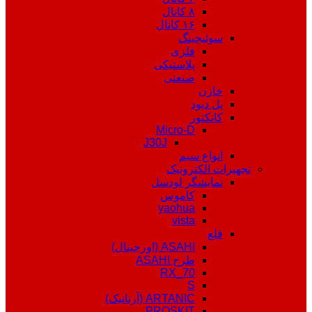
۸ کانال
۱۶ کانال
سوئیچینگ
فلزی
پلاستیکی
صنعتی
خازن
پل دیود
کانکتور
Micro-D
J30J
انواع سیم
تجهیزات الکترونیک
نمایشگر لودسل
کاموس
yaohua
vista
قلع
ASAHI (اورجینال)
طرح ASAHI
RX_70
S
ARTANIC (آرتانیک)
PROSKIT