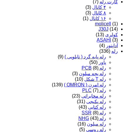
کارت رله
(7)
۴ کانال
(3)
۸ کانال
(3)
۱۶ کانال
(1)
molicell
(1)
J30J
(14)
کولری
(13)
ASAHI
(3)
آداپتور
(4)
رله
(336)
رله پایه گرد ( تابلویی )
(9)
پاور
(50)
رله PCB
(8)
رله بچه میلون
(3)
رله T شکل
(10)
رله امرن ( OMRON )
(139)
رله PLC
(7)
رله مخابراتی
(23)
رله پکیجی
(31)
رله کتابی
(43)
رله SSR
(8)
رله NHG
(43)
رله میلون
(16)
رله روسی
(5)