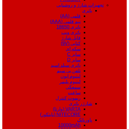
تجهیزات شارژ و روشنایی
باتری
قلمی (AA)
نیم قلمی (AAA)
باتری 18650
باتری ویپ
قابل شارژ
کتابی (9V)
سکه ای
سایز C
سایز D
باتری سیلد اسید
تلفن بی سیم
لیتیوم ایون
لیتیوم پلیمر
سمعکی
ساعت
ریموت کنترل
شارژر باتری
VARTA (وارتا)
NITECORE (نایتکور)
پاوربانک
10000mAh