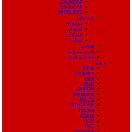
15000mAh
20000mAh
WIRELESS
چراغ قوه
حرفه ای
معمولی
خودکاری
هندلی
هدلایت
باتری لپ تاپ
چسب و خمیر
برندها
zemic
bongshin
varta
NHG
OMRON
panasonic
RX_70
NITECORE
Yaohua
ASAHI
ACP
F&T
microchip