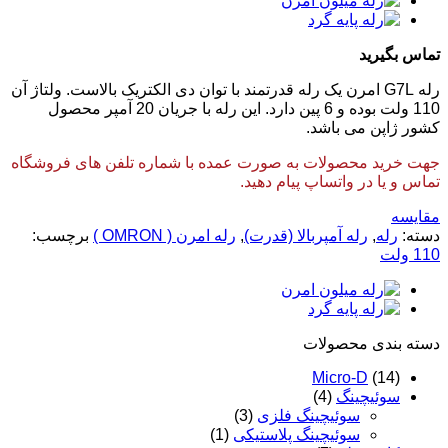
تماس بگیرید
رله G7L امرن یک رله قدرتمند با توان دی الکتریک بالاست. ولتاژ آن
110‌ ولت بوده و 6 پین دارد. این رله با جریان 20 آمپر محصول
کشور ژاپن می باشد.
جهت خرید محصولات به صورت عمده با شماره تلفن های فروشگاه
تماس و یا در واتساپ پیام دهید.
مقایسه
دسته:
رله
,
رله آمپربالا (قدرت)
,
رله امرن ( OMRON )
برچسب:
110 ولت
دسته‌ بندی محصولات
Micro-D
(14)
سوئیچینگ
(4)
سوئیچینگ فلزی
(3)
سوئیچینگ پلاستیکی
(1)