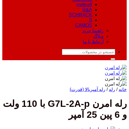
molicell
R&A
SCHRACK
S
CAMOS
راهنما خرید
وبلاگ
ارتباط با ما
جستجو
برای:
خانه
/
رله
/
رله آمپربالا (قدرت)
رله امرن G7L-2A-p با 110‌ ولت
و 6 پین 25 آمپر