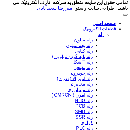
تمامی حقوق این سایت متعلق به شرکت عارف الکترونیک می
باشد.
| طراحی سایت و سئو:
امیررضا سعیدآبادی
صفحه اصلی
قطعات الکترونیک
رله
رله میلون
رله بچه میلون
رله کتابی
رله پایه گرد ( تابلویی )
رله T شکل
رله پکیجی
رله خودرویی
رله آمپربالا (قدرت)
رله مخابراتی
رله مینیاتوری
رله امرن ( OMRON )
رله NHG
رله PCB
رله SMD
رله SSR
کولری
رله PLC