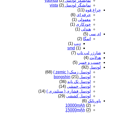
نمایشگر لودسل yaohua
(2)
نمایشگر لودسل vista
(2)
چراغ قوه
(11)
حرفه ای
(6)
معمولی
(1)
خودکاری
(1)
هندلی
(1)
ای سی
(5)
اتمگا
(2)
دیپ
(1)
smd
(1)
شارژر لپ تاپ
(7)
هدلایت
(4)
چسب و خمیر
(5)
لودسل
(92)
لودسل زمیک ( zemic )
(68)
لودسل bongshin
(21)
لودسل تک پایه
(36)
لودسل خمشی
(14)
لودسل فشاری ( سیلندری )
(14)
لودسل کششی
(29)
پاوربانک
(6)
10000mAh
(2)
15000mAh
(2)