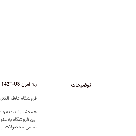
رله امرن G4J-1142T-US دارای ولتاژ ۱۲ ولت با کنتاکت ۱ باز و ۲۰ آمپر می‌باشد
توضیحات
فروشگاه عارف الکترونیک با ۴ دهه تجربه در حوزه
همچنین تاییدیه و مج
این فروشگاه به عنو
تمامی محصولات این 