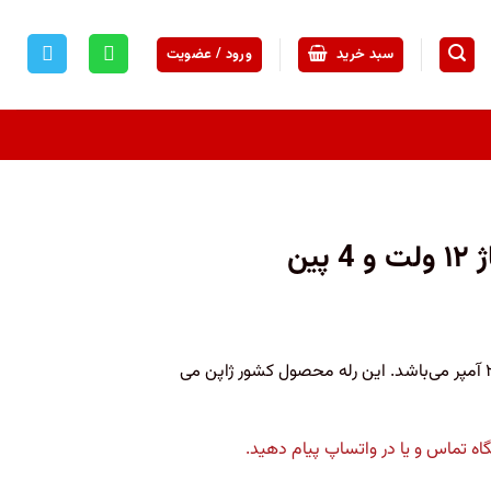
سبد خرید
ورود / عضویت
رله امرن G4J-1142T-US دارای ولتاژ ۱۲ ولت با کنتاکت ۱ باز و ۲۰ آمپر می‌باشد. این رله محصول کشور ژاپن می
 تماس و یا در واتساپ پیام دهید.