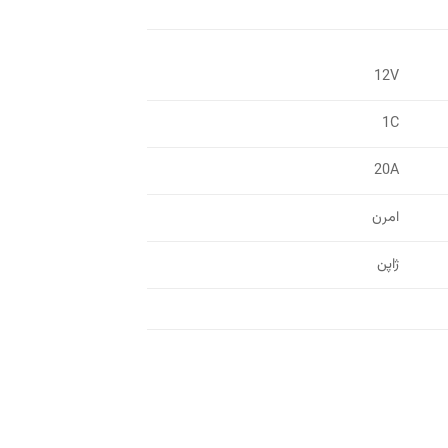
12V
1C
20A
امرن
ژاپن