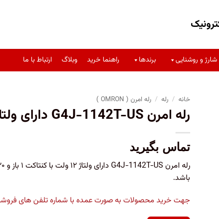
ترونیک
شارژ و روشنایی
برندها
راهنما خرید
وبلاگ
ارتباط با ما
خانه
/
رله
/
رله امرن ( OMRON )
رله امرن G4J-1142T-US دارای ولتاژ ۱۲ ولت و 4 پین
تماس بگیرید
باشد.
جهت خرید محصولات به صورت عمده با شماره تلفن های فروشگاه