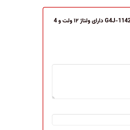
اولین نفری باشید که دیدگاهی را ارسال می کنید برای “رله امرن G4J-1142T-US دارای ولتاژ ۱۲ ولت و 4