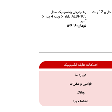
رله NAIS مدل SSR دارای 12 ولت
رله پکیجی پاناسونیک مدل
ALDP105 دارای 5 ولت 4 پین 5
آمپر
تومان
۱۳۴,۱۶۰
اطلاعات عارف الکترونیک
درباره ما
قوانین و مقررات
وبلاگ
راهنما خرید