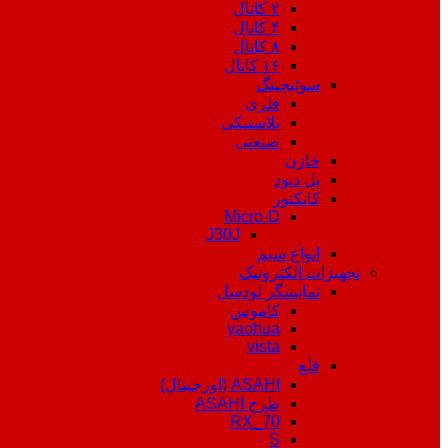
۲ کانال
۴ کانال
۸ کانال
۱۶ کانال
سوئیچینگ
فلزی
پلاستیکی
صنعتی
خازن
پل دیود
کانکتور
Micro-D
J30J
انواع سیم
تجهیزات الکترونیک
نمایشگر لودسل
کاموس
yaohua
vista
قلع
ASAHI (اورجینال)
طرح ASAHI
RX_70
S