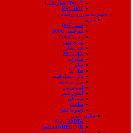
ARTANIC (آرتانیک)
PROSKIT
تجهیزات شارژ و روشنایی
باتری
قلمی (AA)
نیم قلمی (AAA)
باتری 18650
باتری ویپ
قابل شارژ
کتابی (9V)
سکه ای
سایز C
سایز D
باتری سیلد اسید
تلفن بی سیم
لیتیوم ایون
لیتیوم پلیمر
سمعکی
ساعت
ریموت کنترل
شارژر باتری
VARTA (وارتا)
NITECORE (نایتکور)
پاوربانک