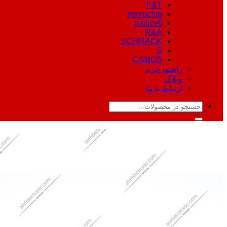
F&T
microchip
molicell
R&A
SCHRACK
S
CAMOS
راهنما خرید
وبلاگ
ارتباط با ما
جستجو
برای: