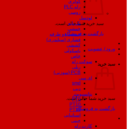
کولری
رله PLC
روسی
لودسل
تک پایه
سبد خرید شما خالی است.
خمشی
بازگشت به فروشگاه
خمشی دو طرفه
فشاری (سیلندری)
کششی
ورود / عضویت
باسکولی
خاص
سوکت رله
سبد خرید
ریلی
PCB (سوزنی)
ای سی
smd
دیپ
پتانسیومتر
سبد خرید شما خالی است.
PT5
PT10
بازگشت به فروشگاه
PT15
اسپانیایی
چینی
کارت رله