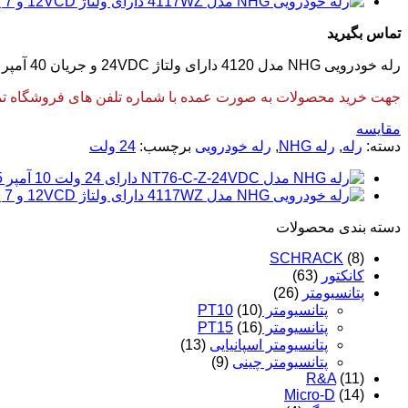
تماس بگیرید
رله خودرویی NHG مدل 4120 دارای ولتاژ 24VDC و جریان 40 آمپر و 1 کنتاکت می باشد. این رله محصول کشور چین می باشد .
جهت خرید محصولات به صورت عمده با شماره تلفن های فروشگاه تماس
مقایسه
دسته:
رله
,
رله NHG
,
رله خودرویی
برچسب:
24 ولت
دسته‌ بندی محصولات
SCHRACK
(8)
کانکتور
(63)
پتانسیومتر
(26)
پتانسیومتر PT10
(10)
پتانسیومتر PT15
(16)
پتانسیومتر اسپانیایی
(13)
پتانسیومتر چینی
(9)
R&A
(11)
Micro-D
(14)