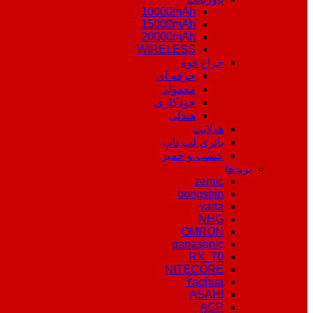
10000mAh
15000mAh
20000mAh
WIRELESS
چراغ قوه
حرفه ای
معمولی
خودکاری
هندلی
هدلایت
باتری لپ تاپ
چسب و خمیر
برندها
zemic
bongshin
varta
NHG
OMRON
panasonic
RX_70
NITECORE
Yaohua
ASAHI
ACP