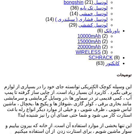
لودسل bongshin
(21)
لودسل تک پایه
(36)
لودسل خمشی
(14)
لودسل فشاری ( سیلندری )
(14)
لودسل کششی
(29)
پاوربانک
(6)
10000mAh
(2)
15000mAh
(2)
20000mAh
(2)
WIRELESS
(3)
SCHRACK
(8)
کانکتور
(63)
توضیحات
این وسیله کوچک الکتریکی توانسته جای خود را در بسیاری از لوازم
برقی بگیرد . کاربرد آن بسیار زیاد است. از چایی ساز گرفته تا پمپ
آب ، کمی قدیمی تر در سماور ها ،در وسایل گرمایشی و سرمایشی
مانند بخاری برقی ، کولر گازی ،شوفاژ ها و پکیج ها ،یخچال ، ماشین
لباس شویی ، ظرف شویی ، و خیلی از موارد دیگر انواع رله باعث
استارت کار می شود و شما حتی صدای آن را نیز شنیده اید!!
این تنها بخشی از موارد استفاده آن است. از خانه که بیرون بیاییم و
سوار ماشین شویم ، برای استارت زدن از آن استفاده میکنیم