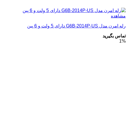
مشاهده
رله امرن مدل G6B-2014P-US دارای 5 ولت و 6 پین
تماس بگیرید
1%