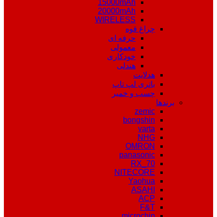
15000mAh
20000mAh
WIRELESS
چراغ قوه
حرفه ای
معمولی
خودکاری
هندلی
هدلایت
باتری لپ تاپ
چسب و خمیر
برندها
zemic
bongshin
varta
NHG
OMRON
panasonic
RX_70
NITECORE
Yaohua
ASAHI
ACP
F&T
microchip