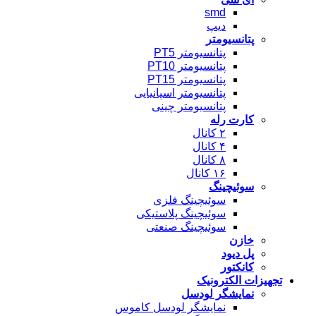
smd
دیپ
پتانسیومتر
پتانسیومتر PT5
پتانسیومتر PT10
پتانسیومتر PT15
پتانسیومتر اسپانیایی
پتانسیومتر چینی
کارت رله
۲ کانال
۴ کانال
۸ کانال
۱۶ کانال
سوئیچینگ
سوئیچینگ فلزی
سوئیچینگ پلاستیکی
سوئیچینگ صنعتی
خازن
پل دیود
کانکتور
تجهیزات الکترونیک
نمایشگر لودسل
نمایشگر لودسل کاموس