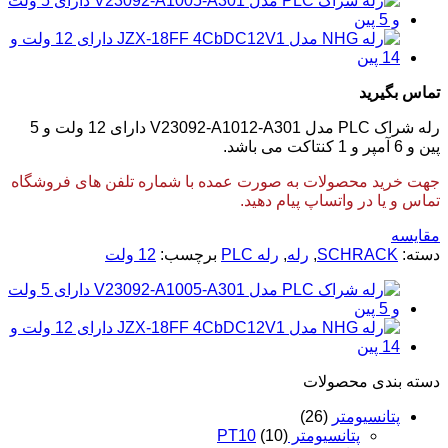
تماس بگیرید
رله شراک PLC مدل V23092-A1012-A301 دارای 12 ولت و 5
پین و 6 آمپر و 1 کنتاکت می باشد.
جهت خرید محصولات به صورت عمده با شماره تلفن های فروشگاه
تماس و یا در واتساپ پیام دهید.
مقایسه
دسته:
SCHRACK
,
رله
,
رله PLC
برچسب:
12 ولت
دسته‌ بندی محصولات
پتانسیومتر
(26)
پتانسیومتر PT10
(10)