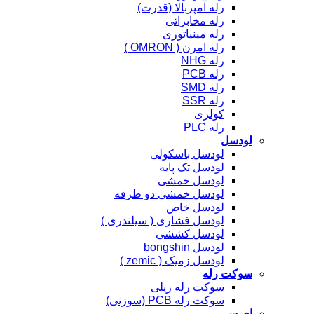
رله آمپربالا (قدرت)
رله مخابراتی
رله مینیاتوری
رله امرن ( OMRON )
رله NHG
رله PCB
رله SMD
رله SSR
کولری
رله PLC
لودسل
لودسل باسکولی
لودسل تک پایه
لودسل خمشی
لودسل خمشی دو طرفه
لودسل خاص
لودسل فشاری ( سیلندری )
لودسل کششی
لودسل bongshin
لودسل زمیک ( zemic )
سوکت رله
سوکت رله ریلی
سوکت رله PCB (سوزنی)
ای سی