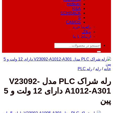
molicell
R&A
SCHRACK
S
CAMOS
راهنما خرید
وبلاگ
ارتباط با ما
جستجو
برای:
خانه
/
رله
/
رله PLC
رله شراک PLC مدل V23092-
A1012-A301 دارای 12 ولت و 5
پین