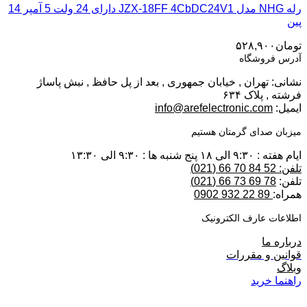
رله NHG مدل JZX-18FF 4CbDC24V1 دارای 24 ولت 5 آمپر 14
پین
تومان
۵۲۸,۹۰۰
آدرس فروشگاه
نشانی: تهران , خیابان جمهوری , بعد از پل حافظ , نبش پاساژ
فرشته , پلاک ۶۳۴
ایمیل:
info@arefelectronic.com
میزبان صدای گرمتان هستیم
ایام هفته : ۹:۳۰ الی ۱۸ پنج شنبه ها : ۹:۳۰ الی ۱۳:۳۰
تلفن: 52 84 70 66 (021)
تلفن:
78 69 73 66 (021)
همراه:
89 22 932 0902
اطلاعات عارف الکترونیک
درباره ما
قوانین و مقررات
وبلاگ
راهنما خرید