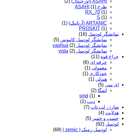
ASAHI (اورجینال)
(2)
طرح ASAHI
(1)
RX_70
(1)
S
(1)
ARTANIC (آرتانیک)
(1)
PROSKIT
(1)
نمایشگر لودسل
(16)
نمایشگر لودسل کاموس
(5)
نمایشگر لودسل yaohua
(2)
نمایشگر لودسل vista
(2)
چراغ قوه
(11)
حرفه ای
(6)
معمولی
(1)
خودکاری
(1)
هندلی
(1)
ای سی
(5)
اتمگا
(2)
smd
(1)
دیپ
(1)
شارژر لپ تاپ
(7)
هدلایت
(4)
چسب و خمیر
(5)
لودسل
(92)
لودسل زمیک ( zemic )
(68)