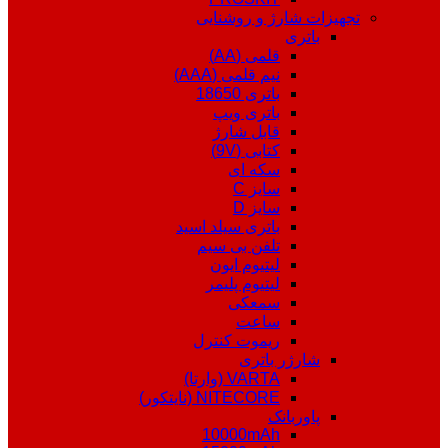
تجهیزات شارژ و روشنایی
باتری
قلمی (AA)
نیم قلمی (AAA)
باتری 18650
باتری ویپ
قابل شارژ
کتابی (9V)
سکه ای
سایز C
سایز D
باتری سیلد اسید
تلفن بی سیم
لیتیوم ایون
لیتیوم پلیمر
سمعکی
ساعت
ریموت کنترل
شارژر باتری
VARTA (وارتا)
NITECORE (نایتکور)
پاوربانک
10000mAh