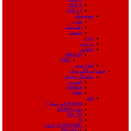
۸ کانال
۱۶ کانال
سوئیچینگ
فلزی
پلاستیکی
صنعتی
خازن
پل دیود
کانکتور
Micro-D
J30J
انواع سیم
تجهیزات الکترونیک
نمایشگر لودسل
کاموس
yaohua
vista
قلع
ASAHI (اورجینال)
طرح ASAHI
RX_70
S
ARTANIC (آرتانیک)
PROSKIT