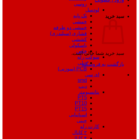
روسی
لودسل
تک پایه
سبد خرید
خمشی
خمشی دو طرفه
فشاری (سیلندری)
کششی
باسکولی
خاص
سبد خرید شما خالی است.
سوکت رله
ریلی
بازگشت به فروشگاه
PCB (سوزنی)
ای سی
smd
دیپ
پتانسیومتر
PT5
PT10
PT15
اسپانیایی
چینی
کارت رله
۲ کانال
۴ کانال