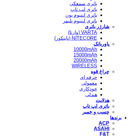
باتری سمعکی
باتری لپ تاپ
باتری لیتیوم یون
باتری لیتیوم پلیمر
شارژر باتری
VARTA (وارتا)
NITECORE (نایتکور)
پاوربانک
10000mAh
15000mAh
20000mAh
WIRELESS
چراغ قوه
حرفه ای
معمولی
خودکاری
هندلی
هدلایت
باتری لپ تاپ
چسب و خمیر
برندها
ACP
ASAHI
F&T