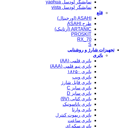
نمایشگر لودسل yaohua
نمایشگر لودسل vista
قلع
ASAHI (اورجینال)
طرح ASAHI
ARTANIC (آرتانیک)
PROSKIT
RX_70
S
تجهیزات شارژ و روشنایی
باتری
باتری قلمی (AA)
باتری نیم قلمی (AAA)
باتری ۱۸۶۵۰
باتری ویپ
باتری قابل شارژ
باتری سایز C
باتری سایز D
باتری کتابی (9V)
باتری پاناسونیک
باتری وارتا
باتری ریموت کنترل
باتری ساعت
باتری سکه ای