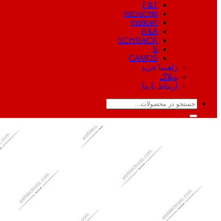
F&T
microchip
molicell
R&A
SCHRACK
S
CAMOS
راهنما خرید
وبلاگ
ارتباط با ما
جستجو
برای: