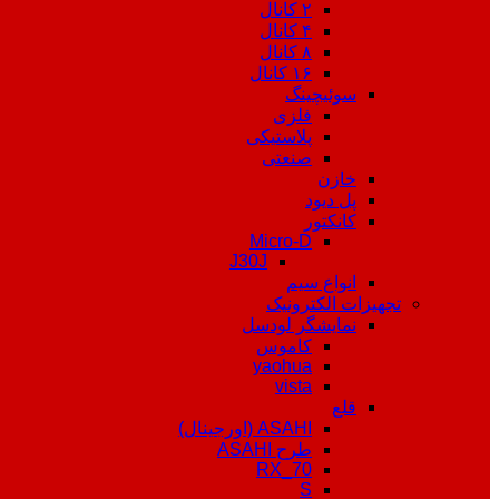
۲ کانال
۴ کانال
۸ کانال
۱۶ کانال
سوئیچینگ
فلزی
پلاستیکی
صنعتی
خازن
پل دیود
کانکتور
Micro-D
J30J
انواع سیم
تجهیزات الکترونیک
نمایشگر لودسل
کاموس
yaohua
vista
قلع
ASAHI (اورجینال)
طرح ASAHI
RX_70
S