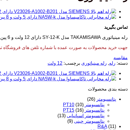
تماس بگیرید
رله مینیاتوری TAKAMISAWA مدل SY-12-K دارای 12 ولت و 6 پین 1 کنتاکت می باشد. این رله محصول کشور ژاپن می باشد.
جهت خرید محصولات به صورت عمده با شماره تلفن های فروشگاه تماس
مقایسه
دسته:
رله
,
رله مینیاتوری
برچسب:
12 ولت
دسته‌ بندی محصولات
پتانسیومتر
(26)
پتانسیومتر PT10
(10)
پتانسیومتر PT15
(16)
پتانسیومتر اسپانیایی
(13)
پتانسیومتر چینی
(9)
R&A
(11)