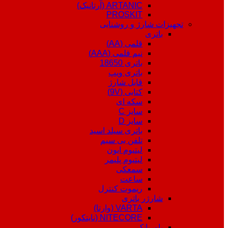
ARTANIC (آرتانیک)
PROSKIT
تجهیزات شارژ و روشنایی
باتری
قلمی (AA)
نیم قلمی (AAA)
باتری 18650
باتری ویپ
قابل شارژ
کتابی (9V)
سکه ای
سایز C
سایز D
باتری سیلد اسید
تلفن بی سیم
لیتیوم ایون
لیتیوم پلیمر
سمعکی
ساعت
ریموت کنترل
شارژر باتری
VARTA (وارتا)
NITECORE (نایتکور)
پاوربانک