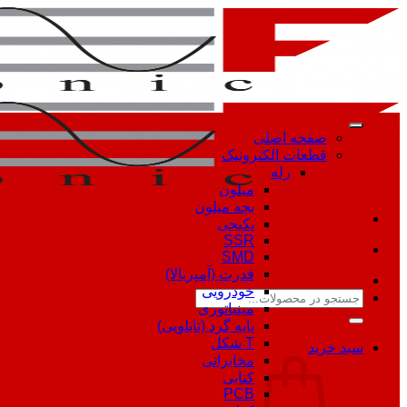
Skip
to
content
صفحه اصلی
قطعات الکترونیک
رله
میلون
بچه میلون
پکیجی
SSR
SMD
قدرت (آمپربالا)
خودرویی
جستجو
مینیاتوری
برای:
پایه گرد (تابلویی)
T شکل
سبد خرید
مخابراتی
کتابی
PCB