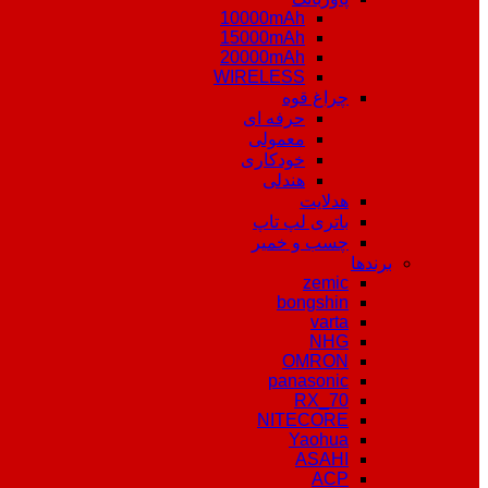
10000mAh
15000mAh
20000mAh
WIRELESS
چراغ قوه
حرفه ای
معمولی
خودکاری
هندلی
هدلایت
باتری لپ تاپ
چسب و خمیر
برندها
zemic
bongshin
varta
NHG
OMRON
panasonic
RX_70
NITECORE
Yaohua
ASAHI
ACP