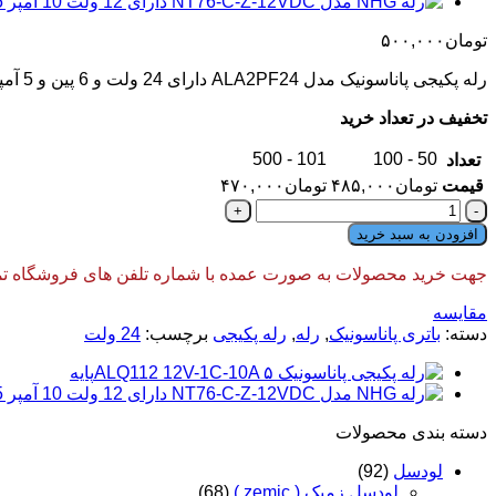
تومان
۵۰۰,۰۰۰
رله پکیجی پاناسونیک مدل ALA2PF24 دارای 24 ولت و 6 پین و 5 آمپر و 1 کنتاکت باز می باشد. این رله محصول کشور تایلند می باشد .
تخفیف در تعداد خرید
101 - 500
50 - 100
تعداد
قیمت
تومان
۴۸۵,۰۰۰
تومان
۴۷۰,۰۰۰
رله
پکیجی
افزودن به سبد خرید
پاناسونیک
مدل
جهت خرید محصولات به صورت عمده با شماره تلفن های فروشگاه تماس
ALA2PF24
مقایسه
دارای
24
دسته:
باتری پاناسونیک
,
رله
,
رله پکیجی
برچسب:
24 ولت
ولت
و
6
پین
دسته‌ بندی محصولات
5
آمپر
لودسل
(92)
عدد
لودسل زمیک ( zemic )
(68)