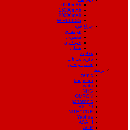
10000mAh
15000mAh
20000mAh
WIRELESS
چراغ قوه
حرفه ای
معمولی
خودکاری
هندلی
هدلایت
باتری لپ تاپ
چسب و خمیر
برندها
zemic
bongshin
varta
NHG
OMRON
panasonic
RX_70
NITECORE
Yaohua
ASAHI
ACP