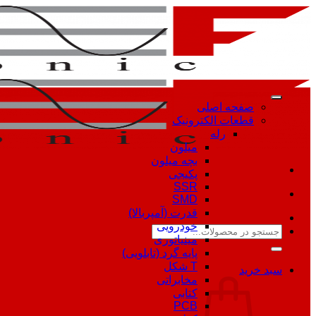
Skip
to
content
صفحه اصلی
قطعات الکترونیک
رله
میلون
بچه میلون
پکیجی
SSR
SMD
قدرت (آمپربالا)
خودرویی
جستجو
مینیاتوری
برای:
پایه گرد (تابلویی)
T شکل
سبد خرید
مخابراتی
کتابی
PCB