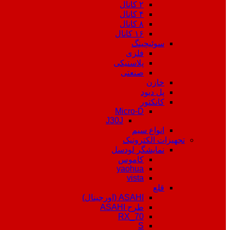
۲ کانال
۴ کانال
۸ کانال
۱۶ کانال
سوئیچینگ
فلزی
پلاستیکی
صنعتی
خازن
پل دیود
کانکتور
Micro-D
J30J
انواع سیم
تجهیزات الکترونیک
نمایشگر لودسل
کاموس
yaohua
vista
قلع
ASAHI (اورجینال)
طرح ASAHI
RX_70
S