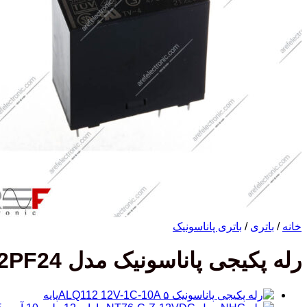
خانه
/
باتری
/
باتری پاناسونیک
رله پکیجی پاناسونیک مدل ALA2PF24 دارای 24 ولت و 6 پین 5 آمپر