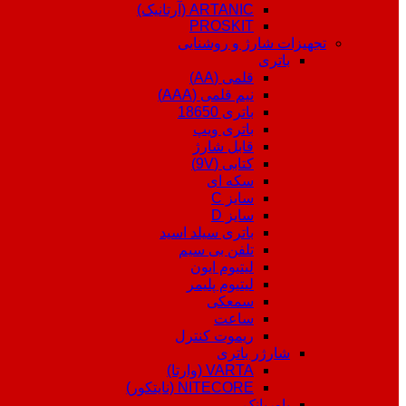
ARTANIC (آرتانیک)
PROSKIT
تجهیزات شارژ و روشنایی
باتری
قلمی (AA)
نیم قلمی (AAA)
باتری 18650
باتری ویپ
قابل شارژ
کتابی (9V)
سکه ای
سایز C
سایز D
باتری سیلد اسید
تلفن بی سیم
لیتیوم ایون
لیتیوم پلیمر
سمعکی
ساعت
ریموت کنترل
شارژر باتری
VARTA (وارتا)
NITECORE (نایتکور)
پاوربانک