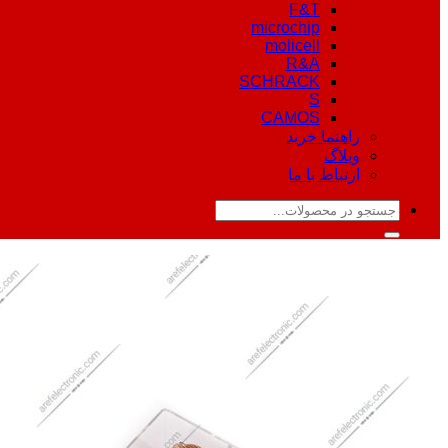
F&T
microchip
molicell
R&A
SCHRACK
S
CAMOS
راهنما خرید
وبلاگ
ارتباط با ما
جستجو
برای: