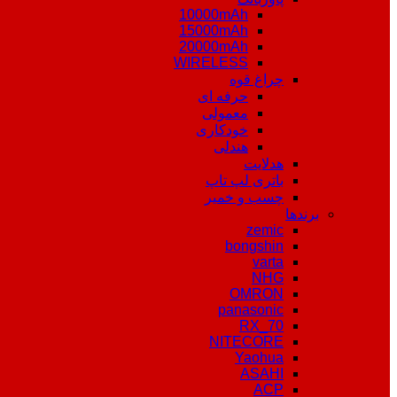
10000mAh
15000mAh
20000mAh
WIRELESS
چراغ قوه
حرفه ای
معمولی
خودکاری
هندلی
هدلایت
باتری لپ تاپ
چسب و خمیر
برندها
zemic
bongshin
varta
NHG
OMRON
panasonic
RX_70
NITECORE
Yaohua
ASAHI
ACP