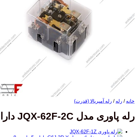
خانه
/
رله
/
رله آمپربالا (قدرت)
رله پاوری مدل JQX-62F-2C دارای 220 ولت 80 آمپر