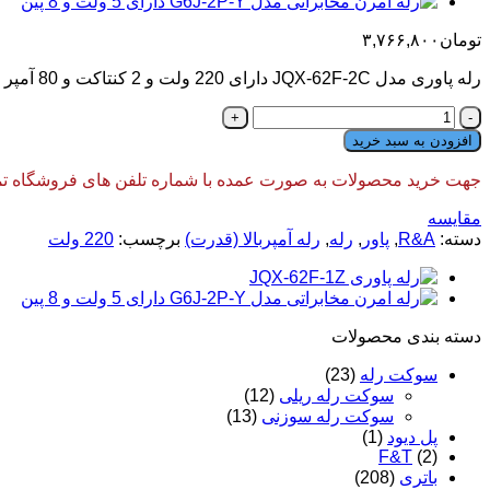
تومان
۳,۷۶۶,۸۰۰
رله پاوری مدل JQX-62F-2C دارای 220 ولت و 2 کنتاکت و 80 آمپر می باشد.
رله
پاوری
افزودن به سبد خرید
مدل
JQX-
جهت خرید محصولات به صورت عمده با شماره تلفن های فروشگاه تماس
62F-
2C
مقایسه
دارای
دسته:
R&A
,
پاور
,
رله
,
رله آمپربالا (قدرت)
برچسب:
220 ولت
220
ولت
80
آمپر
دسته‌ بندی محصولات
عدد
سوکت رله
(23)
سوکت رله ریلی
(12)
سوکت رله سوزنی
(13)
پل دیود
(1)
F&T
(2)
باتری
(208)