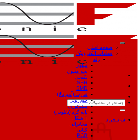
Skip
to
content
صفحه اصلی
قطعات الکترونیک
رله
میلون
بچه میلون
پکیجی
SSR
SMD
قدرت (آمپربالا)
خودرویی
جستجو
مینیاتوری
برای:
پایه گرد (تابلویی)
T شکل
سبد خرید
مخابراتی
کتابی
PCB