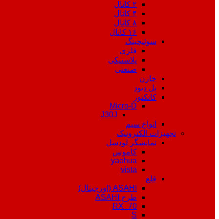
۲ کانال
۴ کانال
۸ کانال
۱۶ کانال
سوئیچینگ
فلزی
پلاستیکی
صنعتی
خازن
پل دیود
کانکتور
Micro-D
J30J
انواع سیم
تجهیزات الکترونیک
نمایشگر لودسل
کاموس
yaohua
vista
قلع
ASAHI (اورجینال)
طرح ASAHI
RX_70
S