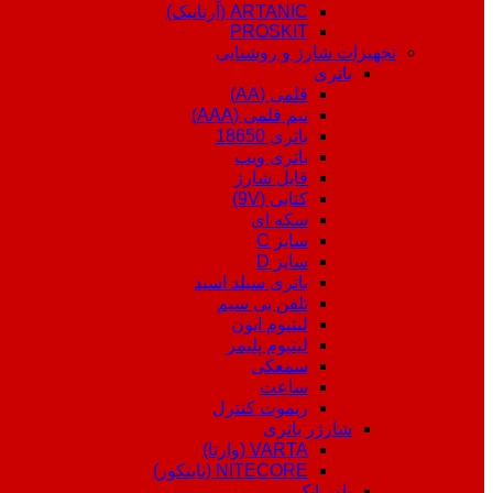
ARTANIC (آرتانیک)
PROSKIT
تجهیزات شارژ و روشنایی
باتری
قلمی (AA)
نیم قلمی (AAA)
باتری 18650
باتری ویپ
قابل شارژ
کتابی (9V)
سکه ای
سایز C
سایز D
باتری سیلد اسید
تلفن بی سیم
لیتیوم ایون
لیتیوم پلیمر
سمعکی
ساعت
ریموت کنترل
شارژر باتری
VARTA (وارتا)
NITECORE (نایتکور)
پاوربانک