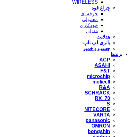
WIRELESS
چراغ قوه
حرفه ای
معمولی
خودکاری
هندلی
هدلایت
باتری لپ تاپ
چسب و خمیر
برندها
ACP
ASAHI
F&T
microchip
molicell
R&A
SCHRACK
RX_70
S
NITECORE
VARTA
panasonic
OMRON
bongshin
yaohua