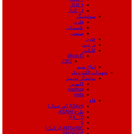
۸ کانال
۱۶ کانال
سوئیچینگ
فلزی
پلاستیکی
صنعتی
خازن
پل دیود
کانکتور
Micro-D
J30J
انواع سیم
تجهیزات الکترونیک
نمایشگر لودسل
کاموس
yaohua
vista
قلع
ASAHI (اورجینال)
طرح ASAHI
RX_70
S
ARTANIC (آرتانیک)
PROSKIT