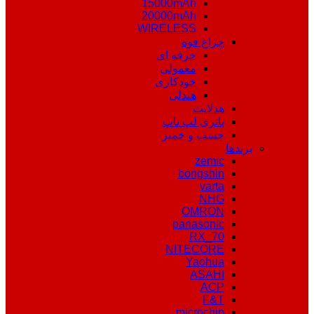
15000mAh
20000mAh
WIRELESS
چراغ قوه
حرفه ای
معمولی
خودکاری
هندلی
هدلایت
باتری لپ تاپ
چسب و خمیر
برندها
zemic
bongshin
varta
NHG
OMRON
panasonic
RX_70
NITECORE
Yaohua
ASAHI
ACP
F&T
microchip