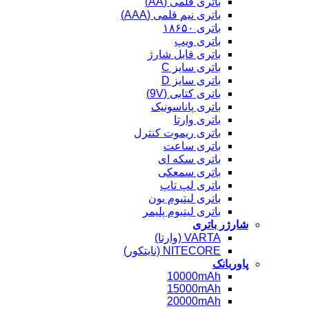
باتری قلمی (AA)
باتری نیم قلمی (AAA)
باتری ۱۸۶۵۰
باتری ویپ
باتری قابل شارژ
باتری سایز C
باتری سایز D
باتری کتابی (9V)
باتری پاناسونیک
باتری وارتا
باتری ریموت کنترل
باتری ساعت
باتری سکه ای
باتری سمعکی
باتری لپ تاپ
باتری لیتیوم یون
باتری لیتیوم پلیمر
شارژر باتری
VARTA (وارتا)
NITECORE (نایتکور)
پاوربانک
10000mAh
15000mAh
20000mAh