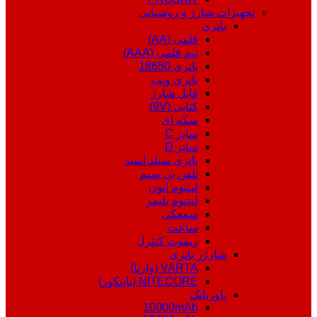
تجهیزات شارژ و روشنایی
باتری
قلمی (AA)
نیم قلمی (AAA)
باتری 18650
باتری ویپ
قابل شارژ
کتابی (9V)
سکه ای
سایز C
سایز D
باتری سیلد اسید
تلفن بی سیم
لیتیوم ایون
لیتیوم پلیمر
سمعکی
ساعت
ریموت کنترل
شارژر باتری
VARTA (وارتا)
NITECORE (نایتکور)
پاوربانک
10000mAh