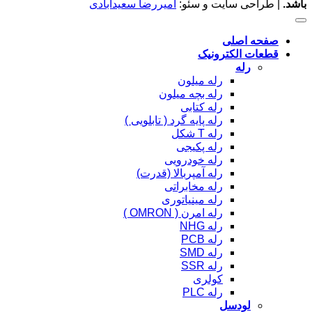
باشد.
| طراحی سایت و سئو:
امیررضا سعیدآبادی
صفحه اصلی
قطعات الکترونیک
رله
رله میلون
رله بچه میلون
رله کتابی
رله پایه گرد ( تابلویی )
رله T شکل
رله پکیجی
رله خودرویی
رله آمپربالا (قدرت)
رله مخابراتی
رله مینیاتوری
رله امرن ( OMRON )
رله NHG
رله PCB
رله SMD
رله SSR
کولری
رله PLC
لودسل