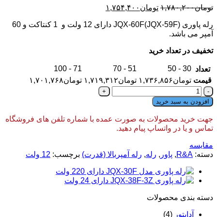
قیمت
قیمت
تومان
۱,۷۸۰,۲۰۰
تومان
۱,۷۵۴,۴۰۰
اصلی:
فعلی:
رله پاوری JQX-60F(JQX-59F) دارای 12 ولت و 1 کنتاکت و 60
تومان۱,۷۸۰,۲۰۰
تومان۱,۷۵۴,۴۰۰.
آمپر می باشد.
بود.
تخفیف در تعداد خرید
71 - 100
51 - 70
30 - 50
تعداد
قیمت
تومان
۱,۷۳۶,۸۵۶
تومان
۱,۷۱۹,۳۱۲
تومان
۱,۷۰۱,۷۶۸
رله
پاوری
افزودن به سبد خرید
JQX-
60F(JQX-
جهت خرید محصولات به صورت عمده با شماره تلفن های فروشگاه
59F)
تماس و یا در واتساپ پیام دهید.
دارای
12
مقایسه
ولت
دسته:
R&A
,
پاور
,
رله
,
رله آمپربالا (قدرت)
برچسب:
12 ولت
60
آمپر
عدد
دسته‌ بندی محصولات
آداپتور
(4)