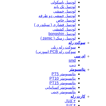
لودسل باسکولی
لودسل تک پایه
لودسل خمشی
لودسل خمشی دو طرفه
لودسل خاص
لودسل فشاری ( سیلندری )
لودسل کششی
لودسل bongshin
لودسل زمیک ( zemic )
سوکت رله
سوکت رله ریلی
سوکت رله PCB (سوزنی)
ای سی
smd
دیپ
پتانسیومتر
پتانسیومتر PT5
پتانسیومتر PT10
پتانسیومتر PT15
پتانسیومتر اسپانیایی
پتانسیومتر چینی
کارت رله
۲ کانال
۴ کانال