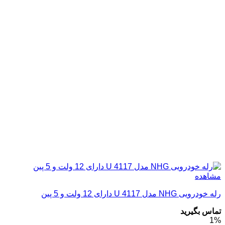
مشاهده
رله خودرویی NHG مدل 4117 U دارای 12 ولت و 5 پین
تماس بگیرید
1%