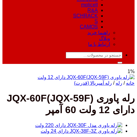
molicell
R&A
SCHRACK
S
CAMOS
راهنما خرید
وبلاگ
ارتباط با ما
جستجو
برای:
1%
خانه
/
رله
/
رله آمپربالا (قدرت)
رله پاوری JQX-60F(JQX-59F)
دارای 12 ولت 60 آمپر