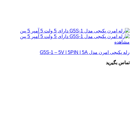
مشاهده
رله پکیجی امرن مدل G5S-1 – 5V | 5PIN | 5A
تماس بگیرید