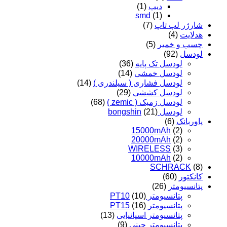
دیپ
(1)
smd
(1)
شارژر لپ تاپ
(7)
هدلایت
(4)
چسب و خمیر
(5)
لودسل
(92)
لودسل تک پایه
(36)
لودسل خمشی
(14)
لودسل فشاری ( سیلندری )
(14)
لودسل کششی
(29)
لودسل زمیک ( zemic )
(68)
لودسل bongshin
(21)
پاوربانک
(6)
15000mAh
(2)
20000mAh
(2)
WIRELESS
(3)
10000mAh
(2)
SCHRACK
(8)
کانکتور
(60)
پتانسیومتر
(26)
پتانسیومتر PT10
(10)
پتانسیومتر PT15
(16)
پتانسیومتر اسپانیایی
(13)
پتانسیومتر چینی
(9)