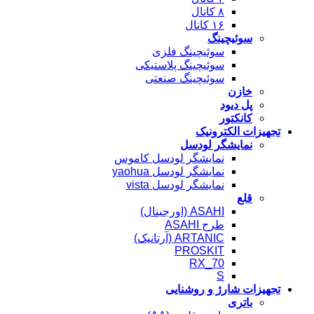
۸ کانال
۱۶ کانال
سوئیچینگ
سوئیچینگ فلزی
سوئیچینگ پلاستیکی
سوئیچینگ صنعتی
خازن
پل دیود
کانکتور
تجهیزات الکترونیک
نمایشگر لودسل
نمایشگر لودسل کاموس
نمایشگر لودسل yaohua
نمایشگر لودسل vista
قلع
ASAHI (اورجینال)
طرح ASAHI
ARTANIC (آرتانیک)
PROSKIT
RX_70
S
تجهیزات شارژ و روشنایی
باتری