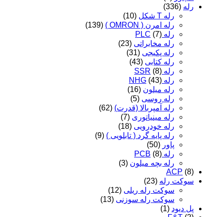
رله
(336)
رله T شکل
(10)
رله امرن ( OMRON )
(139)
رله PLC
(7)
رله مخابراتی
(23)
رله پکیجی
(31)
رله کتابی
(43)
رله SSR
(8)
رله NHG
(43)
رله میلون
(16)
رله روسی
(5)
رله آمپربالا (قدرت)
(62)
رله مینیاتوری
(7)
رله خودرویی
(18)
رله پایه گرد ( تابلویی )
(9)
پاور
(50)
رله PCB
(8)
رله بچه میلون
(3)
ACP
(8)
سوکت رله
(23)
سوکت رله ریلی
(12)
سوکت رله سوزنی
(13)
پل دیود
(1)