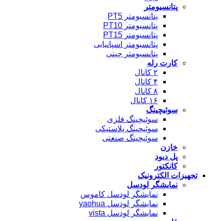
پتانسیومتر
پتانسیومتر PT5
پتانسیومتر PT10
پتانسیومتر PT15
پتانسیومتر اسپانیایی
پتانسیومتر چینی
کارت رله
۲ کانال
۴ کانال
۸ کانال
۱۶ کانال
سوئیچینگ
سوئیچینگ فلزی
سوئیچینگ پلاستیکی
سوئیچینگ صنعتی
خازن
پل دیود
کانکتور
تجهیزات الکترونیک
نمایشگر لودسل
نمایشگر لودسل کاموس
نمایشگر لودسل yaohua
نمایشگر لودسل vista