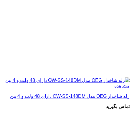
مشاهده
رله شاخدار OEG مدل OW-SS-148DM دارای 48 ولت و 4 پین
تماس بگیرید