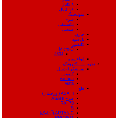
۸ کانال
۱۶ کانال
سوئیچینگ
فلزی
پلاستیکی
صنعتی
خازن
پل دیود
کانکتور
Micro-D
J30J
انواع سیم
تجهیزات الکترونیک
نمایشگر لودسل
کاموس
yaohua
vista
قلع
ASAHI (اورجینال)
طرح ASAHI
RX_70
S
ARTANIC (آرتانیک)
PROSKIT