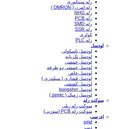
رله مینیاتوری
رله امرن ( OMRON )
رله NHG
رله PCB
رله SMD
رله SSR
کولری
رله PLC
لودسل
لودسل باسکولی
لودسل تک پایه
لودسل خمشی
لودسل خمشی دو طرفه
لودسل خاص
لودسل فشاری ( سیلندری )
لودسل کششی
لودسل bongshin
لودسل زمیک ( zemic )
سوکت رله
سوکت رله ریلی
سوکت رله PCB (سوزنی)
ای سی
smd
دیپ