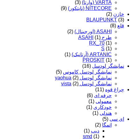
VARTA (وارتا)
(3)
NITECORE (نایتکور)
(9)
خازن
(2)
BLAUPUNKT
(3)
قلع
(8)
ASAHI (اورجینال)
(2)
طرح ASAHI
(1)
RX_70
(1)
S
(1)
ARTANIC (آرتانیک)
(1)
PROSKIT
(1)
نمایشگر لودسل
(16)
نمایشگر لودسل کاموس
(5)
نمایشگر لودسل yaohua
(2)
نمایشگر لودسل vista
(2)
چراغ قوه
(11)
حرفه ای
(6)
معمولی
(1)
خودکاری
(1)
هندلی
(1)
ای سی
(5)
اتمگا
(2)
دیپ
(1)
smd
(1)