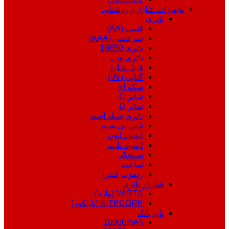
تجهیزات شارژ و روشنایی
باتری
قلمی (AA)
نیم قلمی (AAA)
باتری 18650
باتری ویپ
قابل شارژ
کتابی (9V)
سکه ای
سایز C
سایز D
باتری سیلد اسید
تلفن بی سیم
لیتیوم ایون
لیتیوم پلیمر
سمعکی
ساعت
ریموت کنترل
شارژر باتری
VARTA (وارتا)
NITECORE (نایتکور)
پاوربانک
10000mAh