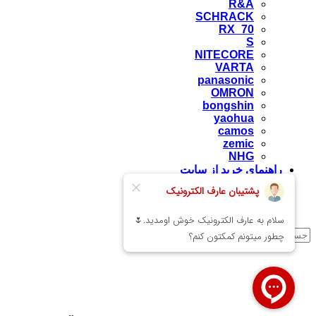
R&A
SCHRACK
RX_70
S
NITECORE
VARTA
panasonic
OMRON
bongshin
yaohua
camos
zemic
NHG
راهنمای خرید از سایت
ارتباط با ما
وبلاگ
درباره ما