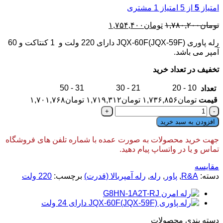
امتیاز
5
از 5 امتیاز
1
مشتری
قیمت
قیمت
تومان
۱,۷۸۰,۲۰۰
تومان
۱,۷۵۴,۴۰۰
اصلی:
فعلی:
رله پاوری JQX-60F(JQX-59F) دارای 220 ولت و 1 کنتاکت و 60
تومان۱,۷۸۰,۲۰۰
تومان۱,۷۵۴,۴۰۰.
آمپر می باشد.
بود.
تخفیف در تعداد خرید
31 - 50
21 - 30
10 - 20
تعداد
قیمت
تومان
۱,۷۳۶,۸۵۶
تومان
۱,۷۱۹,۳۱۲
تومان
۱,۷۰۱,۷۶۸
رله
پاوری
افزودن به سبد خرید
JQX-
60F(JQX-
جهت خرید محصولات به صورت عمده با شماره تلفن های فروشگاه
59F)
تماس و یا در واتساپ پیام دهید.
دارای
220
مقایسه
ولت
دسته:
R&A
,
پاور
,
رله
,
رله آمپربالا (قدرت)
برچسب:
220 ولت
60
آمپر
عدد
دسته‌ بندی محصولات