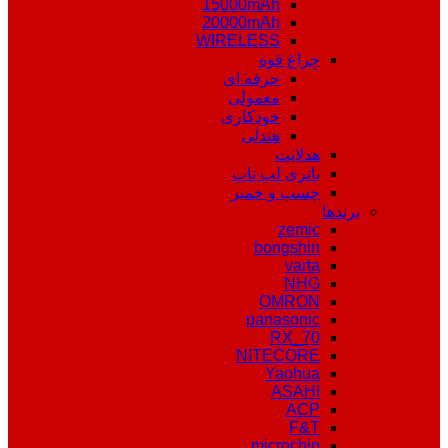
15000mAh
20000mAh
WIRELESS
چراغ قوه
حرفه ای
معمولی
خودکاری
هندلی
هدلایت
باتری لپ تاپ
چسب و خمیر
برندها
zemic
bongshin
varta
NHG
OMRON
panasonic
RX_70
NITECORE
Yaohua
ASAHI
ACP
F&T
microchip