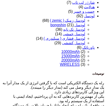
شارژر لپ تاپ
(7)
هدلایت
(4)
چسب و خمیر
(5)
لودسل
(92)
لودسل زمیک ( zemic )
(68)
لودسل bongshin
(21)
لودسل تک پایه
(36)
لودسل خمشی
(14)
لودسل فشاری ( سیلندری )
(14)
لودسل کششی
(29)
پاوربانک
(6)
10000mAh
(2)
15000mAh
(2)
20000mAh
(2)
WIRELESS
(3)
توضیحات
رله یک دستگاه الکتریکی است که با گرفتن انرژی از یک مدار آنرا به
یک مدار دیگر وصل می کند (مدار دیگر را میبندد).
این ویژگی کاربردهای زیادی دارد.
یکی از مهمترین کاربردهایی که به آن پرداختیم، ایجاد ایمنی با
استفاده از یک سیستم رله بود.
در واقع از یک رله برای ایجاد ولتاژ یا جریان بالا در یک دستگاه،