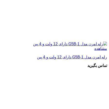
مشاهده
رله امرن مدل G5B-1 دارای 12 ولت و 4 پین
تماس بگیرید