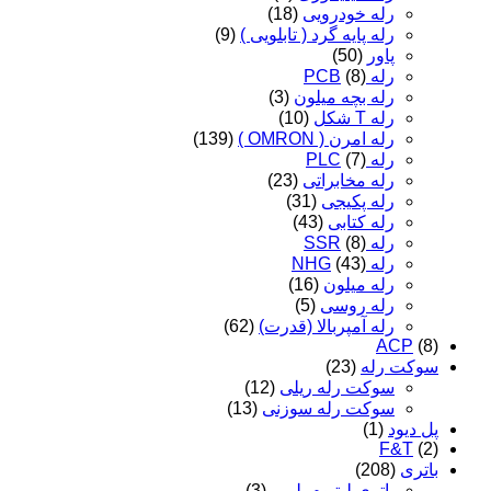
رله خودرویی
(18)
رله پایه گرد ( تابلویی )
(9)
پاور
(50)
رله PCB
(8)
رله بچه میلون
(3)
رله T شکل
(10)
رله امرن ( OMRON )
(139)
رله PLC
(7)
رله مخابراتی
(23)
رله پکیجی
(31)
رله کتابی
(43)
رله SSR
(8)
رله NHG
(43)
رله میلون
(16)
رله روسی
(5)
رله آمپربالا (قدرت)
(62)
ACP
(8)
سوکت رله
(23)
سوکت رله ریلی
(12)
سوکت رله سوزنی
(13)
پل دیود
(1)
F&T
(2)
باتری
(208)
باتری لیتیوم پلیمر
(3)