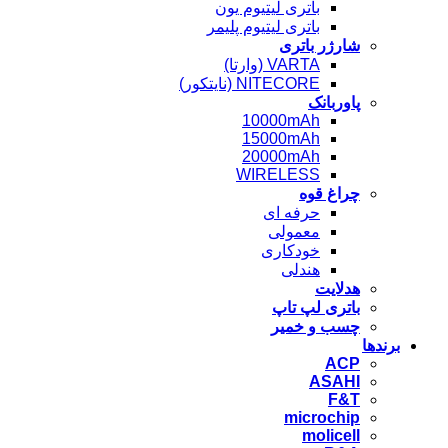
باتری لیتیوم یون
باتری لیتیوم پلیمر
شارژر باتری
VARTA (وارتا)
NITECORE (نایتکور)
پاوربانک
10000mAh
15000mAh
20000mAh
WIRELESS
چراغ قوه
حرفه ای
معمولی
خودکاری
هندلی
هدلایت
باتری لپ تاپ
چسب و خمیر
برندها
ACP
ASAHI
F&T
microchip
molicell