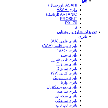
قلع
ASAHI (اورجینال)
طرح ASAHI
ARTANIC (آرتانیک)
PROSKIT
RX_70
S
تجهیزات شارژ و روشنایی
باتری
باتری قلمی (AA)
باتری نیم قلمی (AAA)
باتری ۱۸۶۵۰
باتری ویپ
باتری قابل شارژ
باتری سایز C
باتری سایز D
باتری کتابی (9V)
باتری پاناسونیک
باتری وارتا
باتری ریموت کنترل
باتری ساعت
باتری سکه ای
باتری سمعکی
باتری لپ تاپ