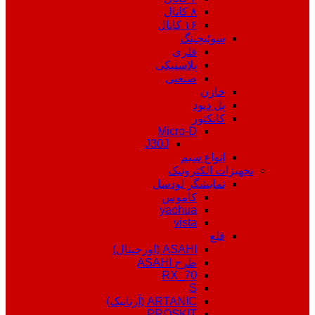
۸ کانال
۱۶ کانال
سوئیچینگ
فلزی
پلاستیکی
صنعتی
خازن
پل دیود
کانکتور
Micro-D
J30J
انواع سیم
تجهیزات الکترونیک
نمایشگر لودسل
کاموس
yaohua
vista
قلع
ASAHI (اورجینال)
طرح ASAHI
RX_70
S
ARTANIC (آرتانیک)
PROSKIT