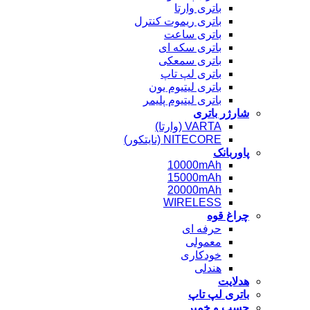
باتری وارتا
باتری ریموت کنترل
باتری ساعت
باتری سکه ای
باتری سمعکی
باتری لپ تاپ
باتری لیتیوم یون
باتری لیتیوم پلیمر
شارژر باتری
VARTA (وارتا)
NITECORE (نایتکور)
پاوربانک
10000mAh
15000mAh
20000mAh
WIRELESS
چراغ قوه
حرفه ای
معمولی
خودکاری
هندلی
هدلایت
باتری لپ تاپ
چسب و خمیر