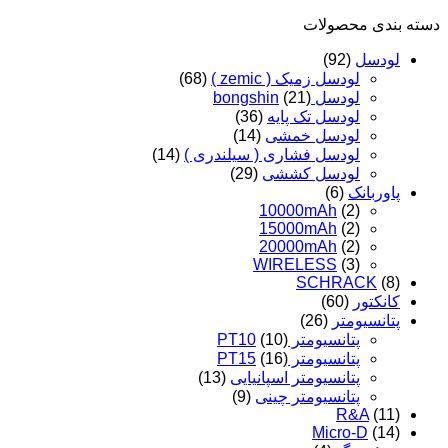
30
دسته‌ بندی محصولات
آمپر
عدد
لودسل
(92)
لودسل زمیک ( zemic )
(68)
لودسل bongshin
(21)
لودسل تک پایه
(36)
لودسل خمشی
(14)
لودسل فشاری ( سیلندری )
(14)
لودسل کششی
(29)
پاوربانک
(6)
10000mAh
(2)
15000mAh
(2)
20000mAh
(2)
WIRELESS
(3)
SCHRACK
(8)
کانکتور
(60)
پتانسیومتر
(26)
پتانسیومتر PT10
(10)
پتانسیومتر PT15
(16)
پتانسیومتر اسپانیایی
(13)
پتانسیومتر چینی
(9)
R&A
(11)
Micro-D
(14)