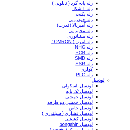
رله پایه گرد ( تابلویی )
رله T شکل
رله پکیجی
رله خودرویی
رله آمپربالا (قدرت)
رله مخابراتی
رله مینیاتوری
رله امرن ( OMRON )
رله NHG
رله PCB
رله SMD
رله SSR
کولری
رله PLC
لودسل
لودسل باسکولی
لودسل تک پایه
لودسل خمشی
لودسل خمشی دو طرفه
لودسل خاص
لودسل فشاری ( سیلندری )
لودسل کششی
لودسل bongshin
لودسل زمیک ( zemic )