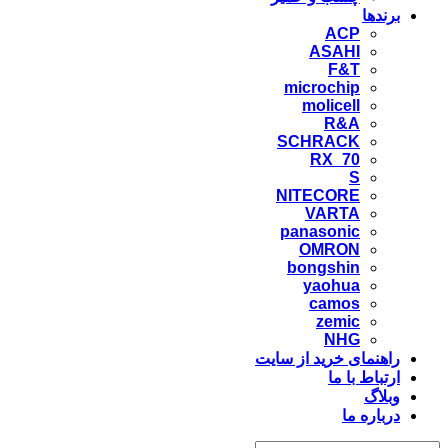
برندها
ACP
ASAHI
F&T
microchip
molicell
R&A
SCHRACK
RX_70
S
NITECORE
VARTA
panasonic
OMRON
bongshin
yaohua
camos
zemic
NHG
راهنمای خرید از سایت
ارتباط با ما
وبلاگ
درباره ما