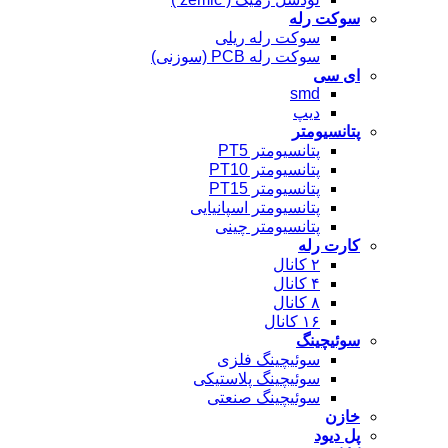
سوکت رله
سوکت رله ریلی
سوکت رله PCB (سوزنی)
ای سی
smd
دیپ
پتانسیومتر
پتانسیومتر PT5
پتانسیومتر PT10
پتانسیومتر PT15
پتانسیومتر اسپانیایی
پتانسیومتر چینی
کارت رله
۲ کانال
۴ کانال
۸ کانال
۱۶ کانال
سوئیچینگ
سوئیچینگ فلزی
سوئیچینگ پلاستیکی
سوئیچینگ صنعتی
خازن
پل دیود