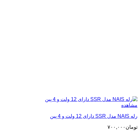
مشاهده
رله NAIS مدل SSR دارای 12 ولت و 4 پین
تومان
۷۰۰,۰۰۰