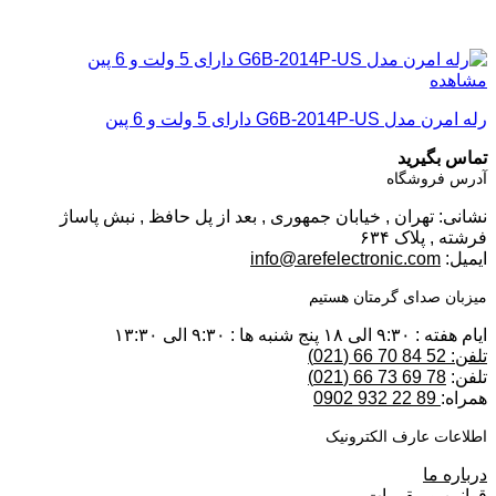
مشاهده
رله امرن مدل G6B-2014P-US دارای 5 ولت و 6 پین
تماس بگیرید
آدرس فروشگاه
نشانی: تهران , خیابان جمهوری , بعد از پل حافظ , نبش پاساژ
فرشته , پلاک ۶۳۴
ایمیل:
info@arefelectronic.com
میزبان صدای گرمتان هستیم
ایام هفته : ۹:۳۰ الی ۱۸ پنج شنبه ها : ۹:۳۰ الی ۱۳:۳۰
تلفن: 52 84 70 66 (021)
تلفن:
78 69 73 66 (021)
همراه:
89 22 932 0902
اطلاعات عارف الکترونیک
درباره ما
قوانین و مقررات