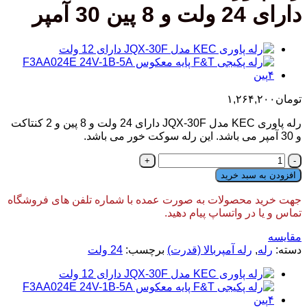
دارای 24 ولت و 8 پین 30 آمپر
تومان
۱,۲۶۴,۲۰۰
رله پاوری KEC مدل JQX-30F دارای 24 ولت و 8 پین و 2 کنتاکت
و 30 آمپر می باشد. این رله سوکت خور می باشد.
رله
پاوری
افزودن به سبد خرید
KEC
مدل
جهت خرید محصولات به صورت عمده با شماره تلفن های فروشگاه
JQX-
تماس و یا در واتساپ پیام دهید.
30F
دارای
مقایسه
24
دسته:
رله
,
رله آمپربالا (قدرت)
برچسب:
24 ولت
ولت
و
8
پین