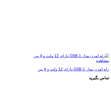
مشاهده
رله امرن مدل G5B-1 دارای 12 ولت و 4 پین
تماس بگیرید