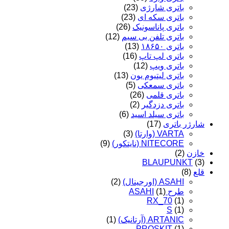
باتری شارژی
(23)
باتری سکه ای
(23)
باتری پاناسونیک
(26)
باتری تلفن بی سیم
(12)
باتری ۱۸۶۵۰
(13)
باتری لپ تاپ
(16)
باتری ویپ
(12)
باتری لیتیوم یون
(13)
باتری سمعکی
(5)
باتری قلمی
(26)
باتری دزدگیر
(2)
باتری سیلد اسید
(6)
شارژر باتری
(17)
VARTA (وارتا)
(3)
NITECORE (نایتکور)
(9)
خازن
(2)
BLAUPUNKT
(3)
قلع
(8)
ASAHI (اورجینال)
(2)
طرح ASAHI
(1)
RX_70
(1)
S
(1)
ARTANIC (آرتانیک)
(1)
PROSKIT
(1)