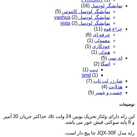
نمایشگر لودسل
(16)
نمایشگر لودسل کاموس
(5)
نمایشگر لودسل yaohua
(2)
نمایشگر لودسل vista
(2)
چراغ قوه
(11)
حرفه ای
(6)
معمولی
(1)
خودکاری
(1)
هندلی
(1)
ای سی
(5)
اتمگا
(2)
دیپ
(1)
smd
(1)
شارژر لپ تاپ
(7)
هدلایت
(4)
چسب و خمیر
(5)
توضیحات
این رله دارای ولتاژ تحریک بوبین 24 ولت dc، حداکثر جریان 30 آمپر
و 8 پایه سوکتی فیش خور می باشد.
رله مدل JQX-30F جا پیچ دار است.