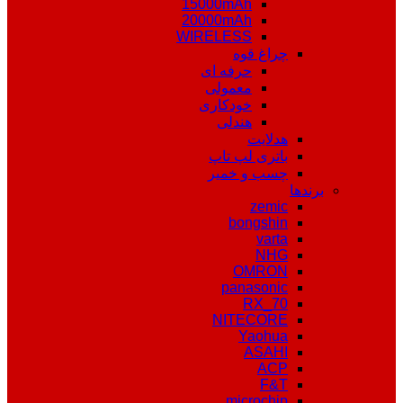
15000mAh
20000mAh
WIRELESS
چراغ قوه
حرفه ای
معمولی
خودکاری
هندلی
هدلایت
باتری لپ تاپ
چسب و خمیر
برندها
zemic
bongshin
varta
NHG
OMRON
panasonic
RX_70
NITECORE
Yaohua
ASAHI
ACP
F&T
microchip