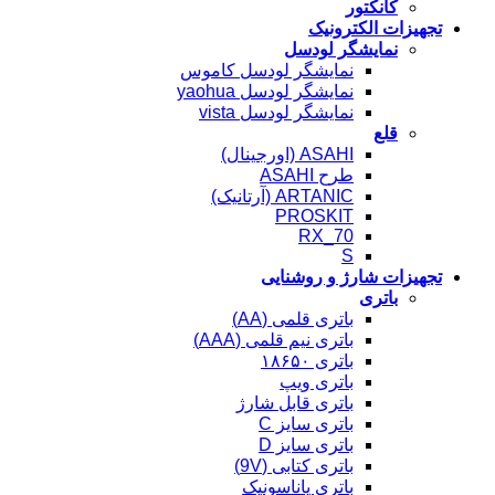
کانکتور
تجهیزات الکترونیک
نمایشگر لودسل
نمایشگر لودسل کاموس
نمایشگر لودسل yaohua
نمایشگر لودسل vista
قلع
ASAHI (اورجینال)
طرح ASAHI
ARTANIC (آرتانیک)
PROSKIT
RX_70
S
تجهیزات شارژ و روشنایی
باتری
باتری قلمی (AA)
باتری نیم قلمی (AAA)
باتری ۱۸۶۵۰
باتری ویپ
باتری قابل شارژ
باتری سایز C
باتری سایز D
باتری کتابی (9V)
باتری پاناسونیک