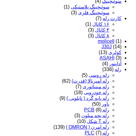
سوئیچینگ
(4)
سوئیچینگ پلاستیکی
(1)
سوئیچینگ فلزی
(3)
کارت رله
(7)
۱۶ کانال
(1)
۴ کانال
(3)
۸ کانال
(3)
molicell
(1)
J30J
(14)
کولری
(13)
ASAHI
(3)
آداپتور
(4)
رله
(336)
رله روسی
(5)
رله آمپربالا (قدرت)
(62)
رله مینیاتوری
(7)
رله خودرویی
(18)
رله پایه گرد ( تابلویی )
(9)
پاور
(50)
رله PCB
(8)
رله بچه میلون
(3)
رله T شکل
(10)
رله امرن ( OMRON )
(139)
رله PLC
(7)