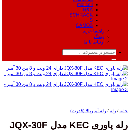
molicell
R&A
SCHRACK
S
CAMOS
راهنما خرید
وبلاگ
ارتباط با ما
جستجو
برای:
خانه
/
رله
/
رله آمپربالا (قدرت)
رله پاوری KEC مدل JQX-30F