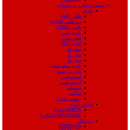
تجهیزات شارژ و روشنایی
باتری
قلمی (AA)
نیم قلمی (AAA)
باتری 18650
باتری ویپ
قابل شارژ
کتابی (9V)
سکه ای
سایز C
سایز D
باتری سیلد اسید
تلفن بی سیم
لیتیوم ایون
لیتیوم پلیمر
سمعکی
ساعت
ریموت کنترل
شارژر باتری
VARTA (وارتا)
NITECORE (نایتکور)
پاوربانک
10000mAh