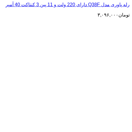
رله پاوری مدل Q38F دارای 220 ولت و 11 پین 3 کنتاکت 40 آمپر
تومان
۳,۰۹۶,۰۰۰