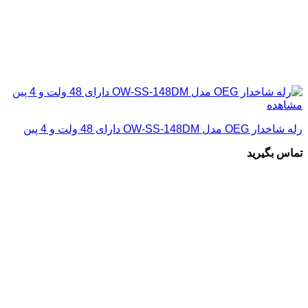
مشاهده
رله شاخدار OEG مدل OW-SS-148DM دارای 48 ولت و 4 پین
تماس بگیرید