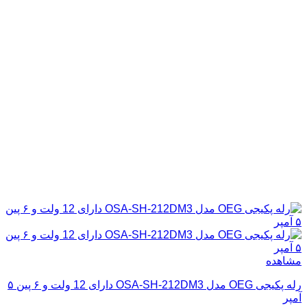
مشاهده
رله پکیجی OEG مدل OSA-SH-212DM3 دارای 12 ولت و ۶ پین ۵
آمپر