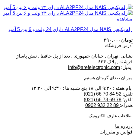
مشاهده
رله پکیجی NAIS مدل ALA2PF24 دارای 24 ولت و 6 پین 5 آمپر
تومان
۳۹۰,۰۰۰
آدرس فروشگاه
نشانی: تهران , خیابان جمهوری , بعد از پل حافظ , نبش پاساژ
فرشته , پلاک ۶۳۴
ایمیل:
info@arefelectronic.com
میزبان صدای گرمتان هستیم
ایام هفته : ۹:۳۰ الی ۱۸ پنج شنبه ها : ۹:۳۰ الی ۱۳:۳۰
تلفن: 52 84 70 66 (021)
تلفن:
78 69 73 66 (021)
همراه:
89 22 932 0902
اطلاعات عارف الکترونیک
درباره ما
قوانین و مقررات