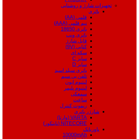
تجهیزات شارژ و روشنایی
باتری
قلمی (AA)
نیم قلمی (AAA)
باتری 18650
باتری ویپ
قابل شارژ
کتابی (9V)
سکه ای
سایز C
سایز D
باتری سیلد اسید
تلفن بی سیم
لیتیوم ایون
لیتیوم پلیمر
سمعکی
ساعت
ریموت کنترل
شارژر باتری
VARTA (وارتا)
NITECORE (نایتکور)
پاوربانک
10000mAh