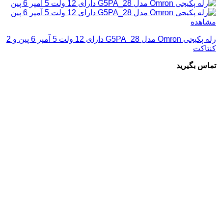
مشاهده
رله پکیجی Omron مدل G5PA_28 دارای 12 ولت 5 آمپر 6 پین و 2
کنتاکت
تماس بگیرید