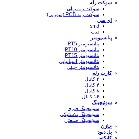
سوکت رله
سوکت رله ریلی
سوکت رله PCB (سوزنی)
ای سی
smd
دیپ
پتانسیومتر
پتانسیومتر PT5
پتانسیومتر PT10
پتانسیومتر PT15
پتانسیومتر اسپانیایی
پتانسیومتر چینی
کارت رله
۲ کانال
۴ کانال
۸ کانال
۱۶ کانال
سوئیچینگ
سوئیچینگ فلزی
سوئیچینگ پلاستیکی
سوئیچینگ صنعتی
خازن
پل دیود
کانکتور