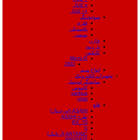
۸ کانال
۱۶ کانال
سوئیچینگ
فلزی
پلاستیکی
صنعتی
خازن
پل دیود
کانکتور
Micro-D
J30J
انواع سیم
تجهیزات الکترونیک
نمایشگر لودسل
کاموس
yaohua
vista
قلع
ASAHI (اورجینال)
طرح ASAHI
RX_70
S
ARTANIC (آرتانیک)
PROSKIT