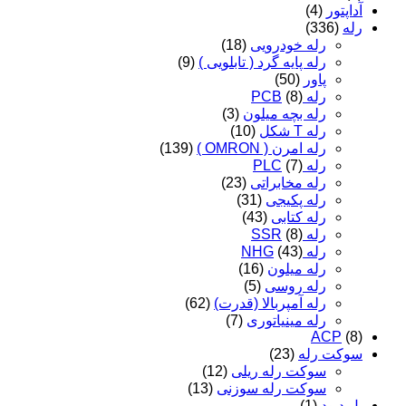
آداپتور
(4)
رله
(336)
رله خودرویی
(18)
رله پایه گرد ( تابلویی )
(9)
پاور
(50)
رله PCB
(8)
رله بچه میلون
(3)
رله T شکل
(10)
رله امرن ( OMRON )
(139)
رله PLC
(7)
رله مخابراتی
(23)
رله پکیجی
(31)
رله کتابی
(43)
رله SSR
(8)
رله NHG
(43)
رله میلون
(16)
رله روسی
(5)
رله آمپربالا (قدرت)
(62)
رله مینیاتوری
(7)
ACP
(8)
سوکت رله
(23)
سوکت رله ریلی
(12)
سوکت رله سوزنی
(13)
پل دیود
(1)