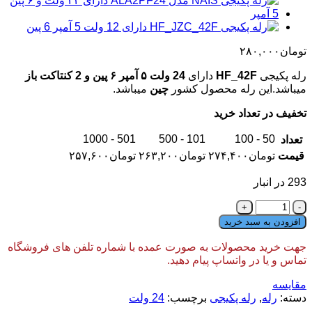
تومان
۲۸۰,۰۰۰
رله پکیجی
HF_42F
دارای
24 ولت ۵ آمپر ۶ پین و 2 کنتاکت باز
میباشد.این رله محصول کشور
چین
میباشد.
تخفیف در تعداد خرید
501 - 1000
101 - 500
50 - 100
تعداد
قیمت
تومان
۲۷۴,۴۰۰
تومان
۲۶۳,۲۰۰
تومان
۲۵۷,۶۰۰
293 در انبار
رله
پکیجی
افزودن به سبد خرید
HF_42F
دارای
جهت خرید محصولات به صورت عمده با شماره تلفن های فروشگاه
24
تماس و یا در واتساپ پیام دهید.
ولت
5
مقایسه
آمپر
دسته:
رله
,
رله پکیجی
برچسب:
24 ولت
6