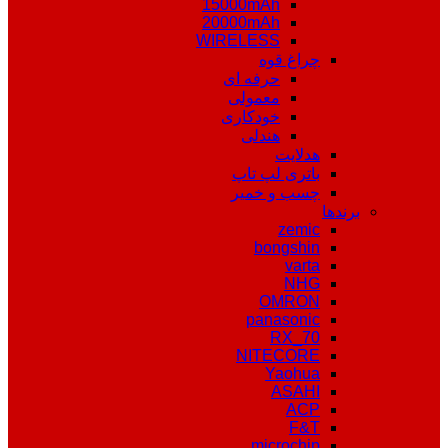
15000mAh
20000mAh
WIRELESS
چراغ قوه
حرفه ای
معمولی
خودکاری
هندلی
هدلایت
باتری لپ تاپ
چسب و خمیر
برندها
zemic
bongshin
varta
NHG
OMRON
panasonic
RX_70
NITECORE
Yaohua
ASAHI
ACP
F&T
microchip