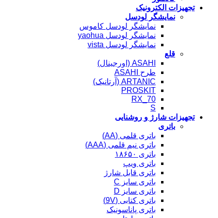
تجهیزات الکترونیک
نمایشگر لودسل
نمایشگر لودسل کاموس
نمایشگر لودسل yaohua
نمایشگر لودسل vista
قلع
ASAHI (اورجینال)
طرح ASAHI
ARTANIC (آرتانیک)
PROSKIT
RX_70
S
تجهیزات شارژ و روشنایی
باتری
باتری قلمی (AA)
باتری نیم قلمی (AAA)
باتری ۱۸۶۵۰
باتری ویپ
باتری قابل شارژ
باتری سایز C
باتری سایز D
باتری کتابی (9V)
باتری پاناسونیک