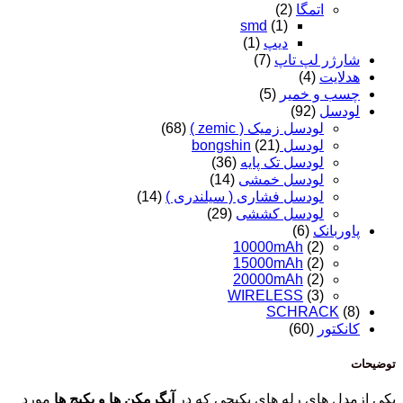
اتمگا
(2)
smd
(1)
دیپ
(1)
شارژر لپ تاپ
(7)
هدلایت
(4)
چسب و خمیر
(5)
لودسل
(92)
لودسل زمیک ( zemic )
(68)
لودسل bongshin
(21)
لودسل تک پایه
(36)
لودسل خمشی
(14)
لودسل فشاری ( سیلندری )
(14)
لودسل کششی
(29)
پاوربانک
(6)
10000mAh
(2)
15000mAh
(2)
20000mAh
(2)
WIRELESS
(3)
SCHRACK
(8)
کانکتور
(60)
توضیحات
یکی ازمدل های رله های پکیجی که در
آبگرمکن ها و پکیج ها
مورد