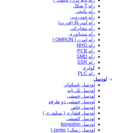
رله پایه گرد ( تابلویی )
رله T شکل
رله پکیجی
رله خودرویی
رله آمپربالا (قدرت)
رله مخابراتی
رله مینیاتوری
رله امرن ( OMRON )
رله NHG
رله PCB
رله SMD
رله SSR
کولری
رله PLC
لودسل
لودسل باسکولی
لودسل تک پایه
لودسل خمشی
لودسل خمشی دو طرفه
لودسل خاص
لودسل فشاری ( سیلندری )
لودسل کششی
لودسل bongshin
لودسل زمیک ( zemic )