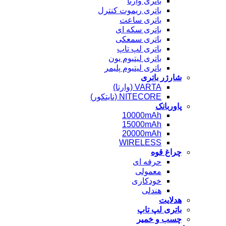
باتری وارتا
باتری ریموت کنترل
باتری ساعت
باتری سکه ای
باتری سمعکی
باتری لپ تاپ
باتری لیتیوم یون
باتری لیتیوم پلیمر
شارژر باتری
VARTA (وارتا)
NITECORE (نایتکور)
پاوربانک
10000mAh
15000mAh
20000mAh
WIRELESS
چراغ قوه
حرفه ای
معمولی
خودکاری
هندلی
هدلایت
باتری لپ تاپ
چسب و خمیر