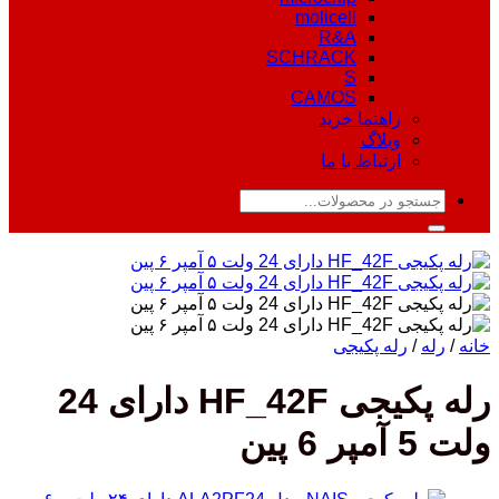
molicell
R&A
SCHRACK
S
CAMOS
راهنما خرید
وبلاگ
ارتباط با ما
جستجو
برای:
خانه
/
رله
/
رله پکیجی
رله پکیجی HF_42F دارای 24
ولت 5 آمپر 6 پین