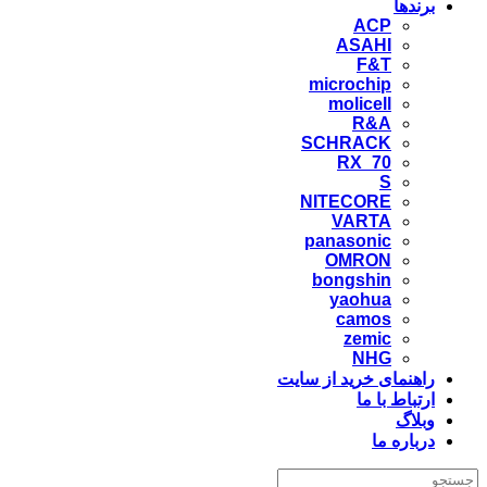
برندها
ACP
ASAHI
F&T
microchip
molicell
R&A
SCHRACK
RX_70
S
NITECORE
VARTA
panasonic
OMRON
bongshin
yaohua
camos
zemic
NHG
راهنمای خرید از سایت
ارتباط با ما
وبلاگ
درباره ما