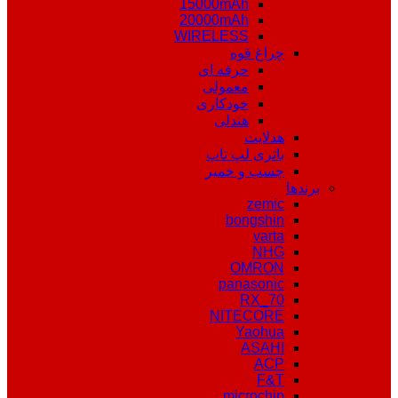
15000mAh
20000mAh
WIRELESS
چراغ قوه
حرفه ای
معمولی
خودکاری
هندلی
هدلایت
باتری لپ تاپ
چسب و خمیر
برندها
zemic
bongshin
varta
NHG
OMRON
panasonic
RX_70
NITECORE
Yaohua
ASAHI
ACP
F&T
microchip