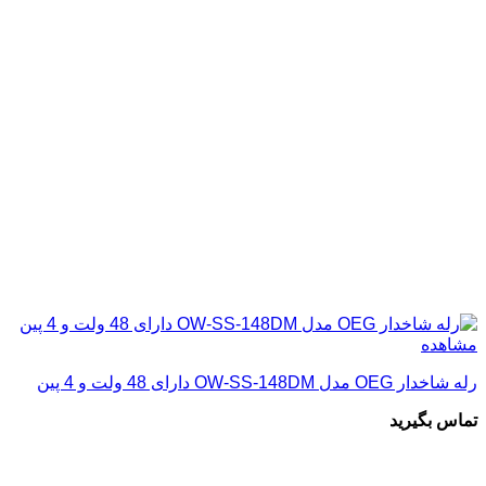
مشاهده
رله شاخدار OEG مدل OW-SS-148DM دارای 48 ولت و 4 پین
تماس بگیرید