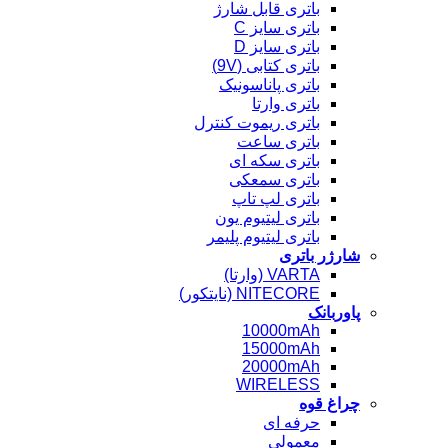
باتری قابل شارژ
باتری سایز C
باتری سایز D
باتری کتابی (9V)
باتری پاناسونیک
باتری وارتا
باتری ریموت کنترل
باتری ساعت
باتری سکه ای
باتری سمعکی
باتری لپ تاپ
باتری لیتیوم یون
باتری لیتیوم پلیمر
شارژر باتری
VARTA (وارتا)
NITECORE (نایتکور)
پاوربانک
10000mAh
15000mAh
20000mAh
WIRELESS
چراغ قوه
حرفه ای
معمولی