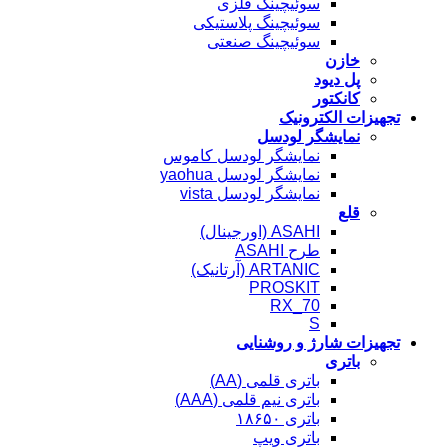
سوئیچینگ فلزی
سوئیچینگ پلاستیکی
سوئیچینگ صنعتی
خازن
پل دیود
کانکتور
تجهیزات الکترونیک
نمایشگر لودسل
نمایشگر لودسل کاموس
نمایشگر لودسل yaohua
نمایشگر لودسل vista
قلع
ASAHI (اورجینال)
طرح ASAHI
ARTANIC (آرتانیک)
PROSKIT
RX_70
S
تجهیزات شارژ و روشنایی
باتری
باتری قلمی (AA)
باتری نیم قلمی (AAA)
باتری ۱۸۶۵۰
باتری ویپ