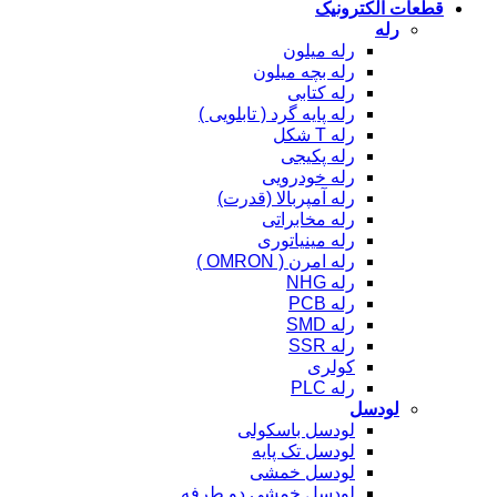
قطعات الکترونیک
رله
رله میلون
رله بچه میلون
رله کتابی
رله پایه گرد ( تابلویی )
رله T شکل
رله پکیجی
رله خودرویی
رله آمپربالا (قدرت)
رله مخابراتی
رله مینیاتوری
رله امرن ( OMRON )
رله NHG
رله PCB
رله SMD
رله SSR
کولری
رله PLC
لودسل
لودسل باسکولی
لودسل تک پایه
لودسل خمشی
لودسل خمشی دو طرفه