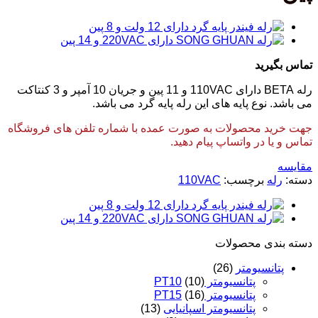
تماس بگیرید
رله BETA دارای 110VAC و 11 پین و جریان 10 آمپر و 3 کنتاکت
می باشد. نوع پایه های این رله پایه گرد می باشد.
جهت خرید محصولات به صورت عمده با شماره تلفن های فروشگاه
تماس و یا در واتساپ پیام دهید.
مقایسه
دسته:
رله
برچسب:
110VAC
دسته‌ بندی محصولات
پتانسیومتر
(26)
پتانسیومتر PT10
(10)
پتانسیومتر PT15
(16)
پتانسیومتر اسپانیایی
(13)