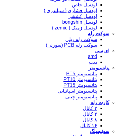
لودسل خاص
لودسل فشاری ( سیلندری )
لودسل کششی
لودسل bongshin
لودسل زمیک ( zemic )
سوکت رله
سوکت رله ریلی
سوکت رله PCB (سوزنی)
ای سی
smd
دیپ
پتانسیومتر
پتانسیومتر PT5
پتانسیومتر PT10
پتانسیومتر PT15
پتانسیومتر اسپانیایی
پتانسیومتر چینی
کارت رله
۲ کانال
۴ کانال
۸ کانال
۱۶ کانال
سوئیچینگ