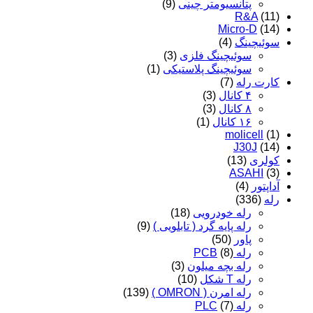
پتانسیومتر چینی
(9)
R&A
(11)
Micro-D
(14)
سوئیچینگ
(4)
سوئیچینگ فلزی
(3)
سوئیچینگ پلاستیکی
(1)
کارت رله
(7)
۴ کانال
(3)
۸ کانال
(3)
۱۶ کانال
(1)
molicell
(1)
J30J
(14)
کولری
(13)
ASAHI
(3)
آداپتور
(4)
رله
(336)
رله خودرویی
(18)
رله پایه گرد ( تابلویی )
(9)
پاور
(50)
رله PCB
(8)
رله بچه میلون
(3)
رله T شکل
(10)
رله امرن ( OMRON )
(139)
رله PLC
(7)