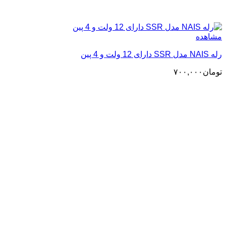
مشاهده
رله NAIS مدل SSR دارای 12 ولت و 4 پین
تومان
۷۰۰,۰۰۰