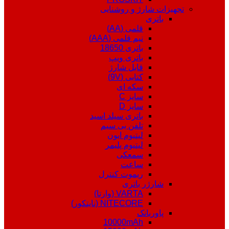
تجهیزات شارژ و روشنایی
باتری
قلمی (AA)
نیم قلمی (AAA)
باتری 18650
باتری ویپ
قابل شارژ
کتابی (9V)
سکه ای
سایز C
سایز D
باتری سیلد اسید
تلفن بی سیم
لیتیوم ایون
لیتیوم پلیمر
سمعکی
ساعت
ریموت کنترل
شارژر باتری
VARTA (وارتا)
NITECORE (نایتکور)
پاوربانک
10000mAh