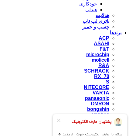
خودکاری
هندلی
هدلایت
باتری لپ تاپ
چسب و خمیر
برندها
ACP
ASAHI
F&T
microchip
molicell
R&A
SCHRACK
RX_70
S
NITECORE
VARTA
panasonic
OMRON
bongshin
yaohua
camos
zemic
NHG