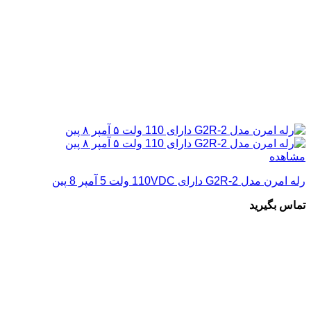
مشاهده
رله امرن مدل G2R-2 دارای 110VDC ولت 5 آمپر 8 پین
تماس بگیرید