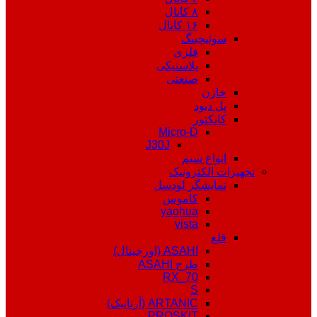
۸ کانال
۱۶ کانال
سوئیچینگ
فلزی
پلاستیکی
صنعتی
خازن
پل دیود
کانکتور
Micro-D
J30J
انواع سیم
تجهیزات الکترونیک
نمایشگر لودسل
کاموس
yaohua
vista
قلع
ASAHI (اورجینال)
طرح ASAHI
RX_70
S
ARTANIC (آرتانیک)
PROSKIT