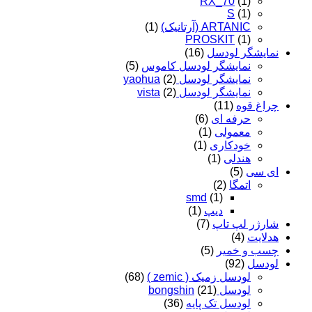
RX_70
(1)
S
(1)
ARTANIC (آرتانیک)
(1)
PROSKIT
(1)
نمایشگر لودسل
(16)
نمایشگر لودسل کاموس
(5)
نمایشگر لودسل yaohua
(2)
نمایشگر لودسل vista
(2)
چراغ قوه
(11)
حرفه ای
(6)
معمولی
(1)
خودکاری
(1)
هندلی
(1)
ای سی
(5)
اتمگا
(2)
smd
(1)
دیپ
(1)
شارژر لپ تاپ
(7)
هدلایت
(4)
چسب و خمیر
(5)
لودسل
(92)
لودسل زمیک ( zemic )
(68)
لودسل bongshin
(21)
لودسل تک پایه
(36)