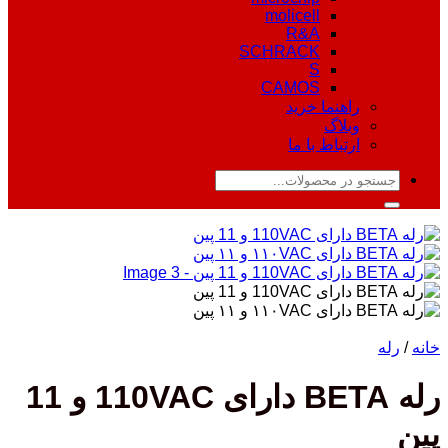
molicell
R&A
SCHRACK
S
CAMOS
راهنما خرید
وبلاگ
ارتباط با ما
جستجو
برای:
خانه
/
رله
رله BETA دارای 110VAC و 11
پین