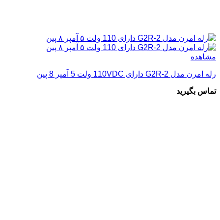
مشاهده
رله امرن مدل G2R-2 دارای 110VDC ولت 5 آمپر 8 پین
تماس بگیرید