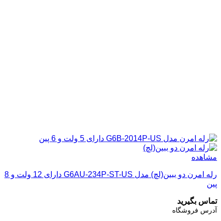
مشاهده
رله امرن دو ببین(لچ) مدل G6AU-234P-ST-US دارای 12 ولت و 8
پین
تماس بگیرید
آدرس فروشگاه