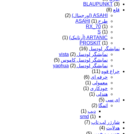
BLAUPUNKT
(3)
قلع
(8)
ASAHI (اورجینال)
(2)
طرح ASAHI
(1)
RX_70
(1)
S
(1)
ARTANIC (آرتانیک)
(1)
PROSKIT
(1)
نمایشگر لودسل
(16)
نمایشگر لودسل vista
(2)
نمایشگر لودسل کاموس
(5)
نمایشگر لودسل yaohua
(2)
چراغ قوه
(11)
حرفه ای
(6)
معمولی
(1)
خودکاری
(1)
هندلی
(1)
ای سی
(5)
اتمگا
(2)
دیپ
(1)
smd
(1)
شارژر لپ تاپ
(7)
هدلایت
(4)
چسب و خمیر
(5)