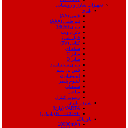
تجهیزات شارژ و روشنایی
باتری
قلمی (AA)
نیم قلمی (AAA)
باتری 18650
باتری ویپ
قابل شارژ
کتابی (9V)
سکه ای
سایز C
سایز D
باتری سیلد اسید
تلفن بی سیم
لیتیوم ایون
لیتیوم پلیمر
سمعکی
ساعت
ریموت کنترل
شارژر باتری
VARTA (وارتا)
NITECORE (نایتکور)
پاوربانک
10000mAh