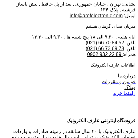
نشانی: تهران , خیابان جمهوری , بعد از پل حافظ , نبش پاساژ
فرشته , پلاک ۶۳۴
ایمیل:
info@arefelectronic.com
میزبان صدای گرمتان هستیم
ایام هفته : ۹:۳۰ الی ۱۸ پنج شنبه ها : ۹:۳۰ الی ۱۳:۳۰
تلفن: 52 84 70 66 (021)
تلفن:
78 69 73 66 (021)
همراه:
89 22 932 0902
اطلاعات عارف الکترونیک
درباره ما
قوانین و مقررات
وبلاگ
راهنما خرید
فروشگاه اینترنتی عارف الکترونیک
عارف الکترونیک با ۴۰ سال سابقه در زمینه صادرات و واردات
قطعات الکترونیک در تمامی این سال ها به دنبال بهترین و ساده