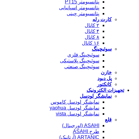
پتانسیومتر PT15
پتانسیومتر اسپانیایی
پتانسیومتر چینی
کارت رله
۲ کانال
۴ کانال
۸ کانال
۱۶ کانال
سوئیچینگ
سوئیچینگ فلزی
سوئیچینگ پلاستیکی
سوئیچینگ صنعتی
خازن
پل دیود
کانکتور
تجهیزات الکترونیک
نمایشگر لودسل
نمایشگر لودسل کاموس
نمایشگر لودسل yaohua
نمایشگر لودسل vista
قلع
ASAHI (اورجینال)
طرح ASAHI
ARTANIC (آرتانیک)