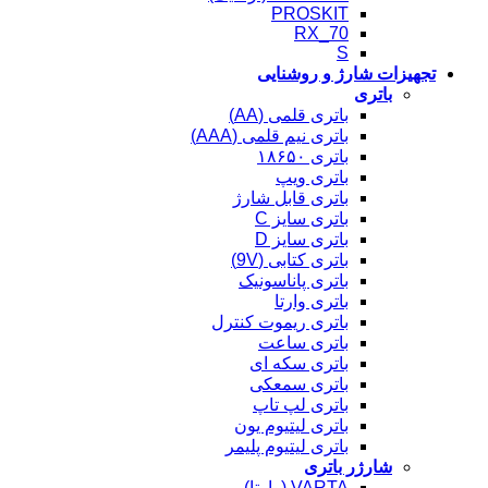
PROSKIT
RX_70
S
تجهیزات شارژ و روشنایی
باتری
باتری قلمی (AA)
باتری نیم قلمی (AAA)
باتری ۱۸۶۵۰
باتری ویپ
باتری قابل شارژ
باتری سایز C
باتری سایز D
باتری کتابی (9V)
باتری پاناسونیک
باتری وارتا
باتری ریموت کنترل
باتری ساعت
باتری سکه ای
باتری سمعکی
باتری لپ تاپ
باتری لیتیوم یون
باتری لیتیوم پلیمر
شارژر باتری
VARTA (وارتا)