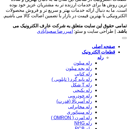
ترین روش ها برای خدمات ارزنده تر به مشتریان عزیز خود بوده
است. ما به دنبال ارائه خدمات بهتر و سریع تر و فروش محصولات
الکترونیکی با بهترین قیمت در بازار با تضمین اصالت کالا می باشیم.
تمامی حقوق این سایت متعلق به شرکت عارف الکترونیک می
باشد.
| طراحی سایت و سئو:
امیررضا سعیدآبادی
صفحه اصلی
قطعات الکترونیک
رله
رله میلون
رله بچه میلون
رله کتابی
رله پایه گرد ( تابلویی )
رله T شکل
رله پکیجی
رله خودرویی
رله آمپربالا (قدرت)
رله مخابراتی
رله مینیاتوری
رله امرن ( OMRON )
رله NHG
رله PCB