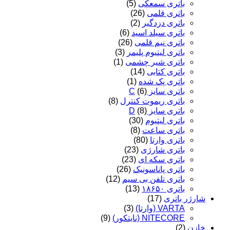
باتری سمعکی
(5)
باتری قلمی
(26)
باتری دزدگیر
(2)
باتری سیلد اسید
(6)
باتری نیم قلمی
(26)
باتری لیتیوم پلیمر
(3)
باتری شیر چشمی
(1)
باتری کتابی
(14)
باتری پک شده
(1)
باتری سایز C
(6)
باتری ریموت کنترل
(8)
باتری سایز D
(8)
باتری لیتیوم
(30)
باتری ساعت
(8)
باتری وارتا
(80)
باتری شارژی
(23)
باتری سکه ای
(23)
باتری پاناسونیک
(26)
باتری تلفن بی سیم
(12)
باتری ۱۸۶۵۰
(13)
شارژر باتری
(17)
VARTA (وارتا)
(3)
NITECORE (نایتکور)
(9)
خازن
(2)