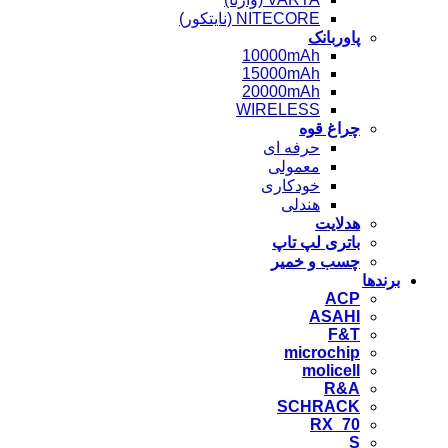
NITECORE (نایتکور)
پاوربانک
10000mAh
15000mAh
20000mAh
WIRELESS
چراغ قوه
حرفه ای
معمولی
خودکاری
هندلی
هدلایت
باتری لپ تاپ
چسب و خمیر
برندها
ACP
ASAHI
F&T
microchip
molicell
R&A
SCHRACK
RX_70
S