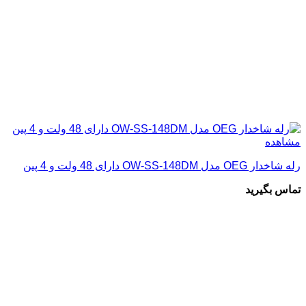
مشاهده
رله شاخدار OEG مدل OW-SS-148DM دارای 48 ولت و 4 پین
تماس بگیرید