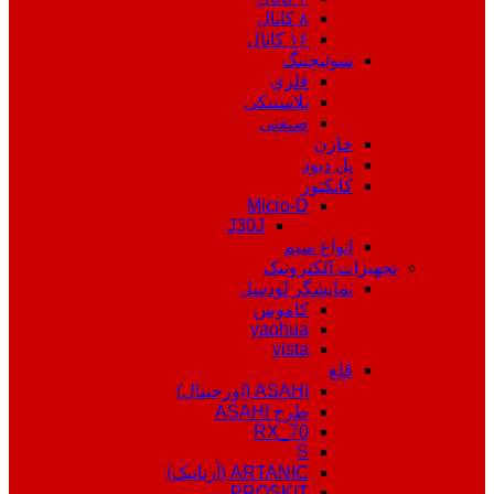
۸ کانال
۱۶ کانال
سوئیچینگ
فلزی
پلاستیکی
صنعتی
خازن
پل دیود
کانکتور
Micro-D
J30J
انواع سیم
تجهیزات الکترونیک
نمایشگر لودسل
کاموس
yaohua
vista
قلع
ASAHI (اورجینال)
طرح ASAHI
RX_70
S
ARTANIC (آرتانیک)
PROSKIT