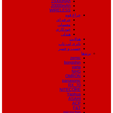
15000mAh
20000mAh
WIRELESS
چراغ قوه
حرفه ای
معمولی
خودکاری
هندلی
هدلایت
باتری لپ تاپ
چسب و خمیر
برندها
zemic
bongshin
varta
NHG
OMRON
panasonic
RX_70
NITECORE
Yaohua
ASAHI
ACP
F&T
microchip