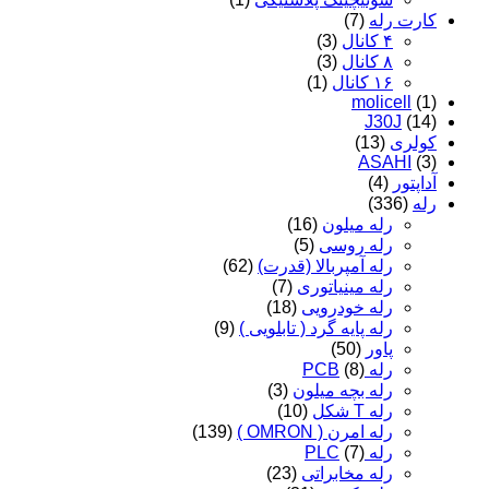
کارت رله
(7)
۴ کانال
(3)
۸ کانال
(3)
۱۶ کانال
(1)
molicell
(1)
J30J
(14)
کولری
(13)
ASAHI
(3)
آداپتور
(4)
رله
(336)
رله میلون
(16)
رله روسی
(5)
رله آمپربالا (قدرت)
(62)
رله مینیاتوری
(7)
رله خودرویی
(18)
رله پایه گرد ( تابلویی )
(9)
پاور
(50)
رله PCB
(8)
رله بچه میلون
(3)
رله T شکل
(10)
رله امرن ( OMRON )
(139)
رله PLC
(7)
رله مخابراتی
(23)