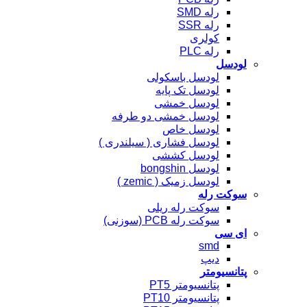
رله SMD
رله SSR
کولری
رله PLC
لودسل
لودسل باسکولی
لودسل تک پایه
لودسل خمشی
لودسل خمشی دو طرفه
لودسل خاص
لودسل فشاری ( سیلندری )
لودسل کششی
لودسل bongshin
لودسل زمیک ( zemic )
سوکت رله
سوکت رله ریلی
سوکت رله PCB (سوزنی)
ای سی
smd
دیپ
پتانسیومتر
پتانسیومتر PT5
پتانسیومتر PT10