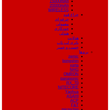
15000mAh
20000mAh
WIRELESS
چراغ قوه
حرفه ای
معمولی
خودکاری
هندلی
هدلایت
باتری لپ تاپ
چسب و خمیر
برندها
zemic
bongshin
varta
NHG
OMRON
panasonic
RX_70
NITECORE
Yaohua
ASAHI
ACP
F&T
microchip