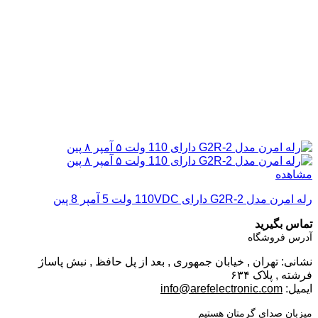
مشاهده
رله امرن مدل G2R-2 دارای 110VDC ولت 5 آمپر 8 پین
تماس بگیرید
آدرس فروشگاه
نشانی: تهران , خیابان جمهوری , بعد از پل حافظ , نبش پاساژ
فرشته , پلاک ۶۳۴
ایمیل:
info@arefelectronic.com
میزبان صدای گرمتان هستیم