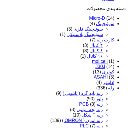
عدد
دسته‌ بندی محصولات
Micro-D
(14)
سوئیچینگ
(4)
سوئیچینگ فلزی
(3)
سوئیچینگ پلاستیکی
(1)
کارت رله
(7)
۴ کانال
(3)
۸ کانال
(3)
۱۶ کانال
(1)
molicell
(1)
J30J
(14)
کولری
(13)
ASAHI
(3)
آداپتور
(4)
رله
(336)
رله پایه گرد ( تابلویی )
(9)
پاور
(50)
رله PCB
(8)
رله بچه میلون
(3)
رله T شکل
(10)
رله امرن ( OMRON )
(139)
رله PLC
(7)