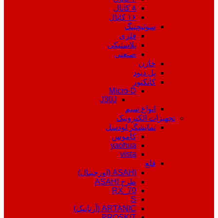
۸ کانال
۱۶ کانال
سوئیچینگ
فلزی
پلاستیکی
صنعتی
خازن
پل دیود
کانکتور
Micro-D
J30J
انواع سیم
تجهیزات الکترونیک
نمایشگر لودسل
کاموس
yaohua
vista
قلع
ASAHI (اورجینال)
طرح ASAHI
RX_70
S
ARTANIC (آرتانیک)
PROSKIT