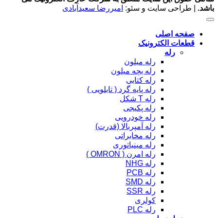
باشد.
| طراحی سایت و سئو:
امیررضا سعیدآبادی
صفحه اصلی
قطعات الکترونیک
رله
رله میلون
رله بچه میلون
رله کتابی
رله پایه گرد ( تابلویی )
رله T شکل
رله پکیجی
رله خودرویی
رله آمپربالا (قدرت)
رله مخابراتی
رله مینیاتوری
رله امرن ( OMRON )
رله NHG
رله PCB
رله SMD
رله SSR
کولری
رله PLC