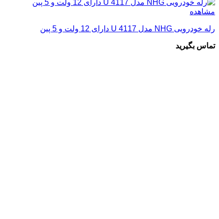
مشاهده
رله خودرویی NHG مدل 4117 U دارای 12 ولت و 5 پین
تماس بگیرید