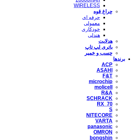
WIRELESS
چراغ قوه
حرفه ای
معمولی
خودکاری
هندلی
هدلایت
باتری لپ تاپ
چسب و خمیر
برندها
ACP
ASAHI
F&T
microchip
molicell
R&A
SCHRACK
RX_70
S
NITECORE
VARTA
panasonic
OMRON
bongshin