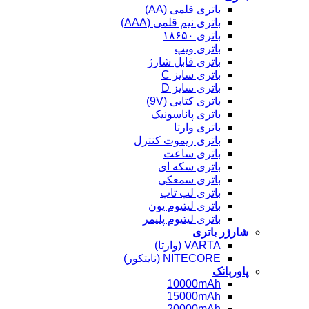
باتری قلمی (AA)
باتری نیم قلمی (AAA)
باتری ۱۸۶۵۰
باتری ویپ
باتری قابل شارژ
باتری سایز C
باتری سایز D
باتری کتابی (9V)
باتری پاناسونیک
باتری وارتا
باتری ریموت کنترل
باتری ساعت
باتری سکه ای
باتری سمعکی
باتری لپ تاپ
باتری لیتیوم یون
باتری لیتیوم پلیمر
شارژر باتری
VARTA (وارتا)
NITECORE (نایتکور)
پاوربانک
10000mAh
15000mAh
20000mAh