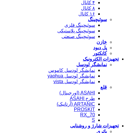
۴ کانال
۸ کانال
۱۶ کانال
سوئیچینگ
سوئیچینگ فلزی
سوئیچینگ پلاستیکی
سوئیچینگ صنعتی
خازن
پل دیود
کانکتور
تجهیزات الکترونیک
نمایشگر لودسل
نمایشگر لودسل کاموس
نمایشگر لودسل yaohua
نمایشگر لودسل vista
قلع
ASAHI (اورجینال)
طرح ASAHI
ARTANIC (آرتانیک)
PROSKIT
RX_70
S
تجهیزات شارژ و روشنایی
باتری