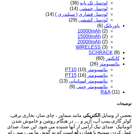
لودسل تک پایه
(36)
لودسل خمشی
(14)
لودسل فشاری ( سیلندری )
(14)
لودسل کششی
(29)
پاوربانک
(6)
10000mAh
(2)
15000mAh
(2)
20000mAh
(2)
WIRELESS
(3)
SCHRACK
(8)
کانکتور
(60)
پتانسیومتر
(26)
پتانسیومتر PT10
(10)
پتانسیومتر PT15
(16)
پتانسیومتر اسپانیایی
(13)
پتانسیومتر چینی
(9)
R&A
(11)
توضیحات
بعضی از وسایل
الکتریکی
مانند سماور ، چای ساز، بخاری برقی،
کولر گازی،پمپ آپ، آژیر و … در هنگام روشن و خاموش شدن
اتوماتیک صدای تیک آرامی از آنها شنیده می شود. این صدا، صدای
عمل کردن سوییچ یا همان
رله
است که به گوش ما می رسد. رله