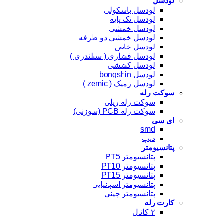
لودسل
لودسل باسکولی
لودسل تک پایه
لودسل خمشی
لودسل خمشی دو طرفه
لودسل خاص
لودسل فشاری ( سیلندری )
لودسل کششی
لودسل bongshin
لودسل زمیک ( zemic )
سوکت رله
سوکت رله ریلی
سوکت رله PCB (سوزنی)
ای سی
smd
دیپ
پتانسیومتر
پتانسیومتر PT5
پتانسیومتر PT10
پتانسیومتر PT15
پتانسیومتر اسپانیایی
پتانسیومتر چینی
کارت رله
۲ کانال