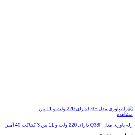
مشاهده
رله پاوری مدل Q38F دارای 220 ولت و 11 پین 3 کنتاکت 40 آمپر