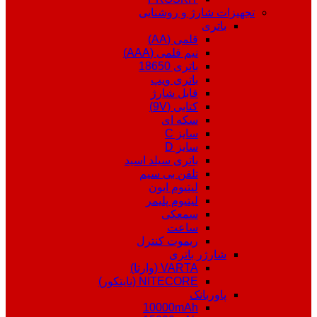
تجهیزات شارژ و روشنایی
باتری
قلمی (AA)
نیم قلمی (AAA)
باتری 18650
باتری ویپ
قابل شارژ
کتابی (9V)
سکه ای
سایز C
سایز D
باتری سیلد اسید
تلفن بی سیم
لیتیوم ایون
لیتیوم پلیمر
سمعکی
ساعت
ریموت کنترل
شارژر باتری
VARTA (وارتا)
NITECORE (نایتکور)
پاوربانک
10000mAh