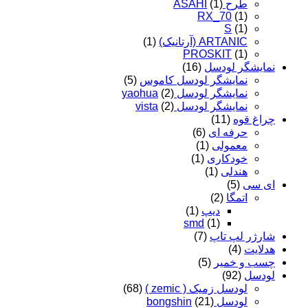
طرح ASAHI
(1)
RX_70
(1)
S
(1)
ARTANIC (آرتانیک)
(1)
PROSKIT
(1)
نمایشگر لودسل
(16)
نمایشگر لودسل کاموس
(5)
نمایشگر لودسل yaohua
(2)
نمایشگر لودسل vista
(2)
چراغ قوه
(11)
حرفه ای
(6)
معمولی
(1)
خودکاری
(1)
هندلی
(1)
ای سی
(5)
اتمگا
(2)
دیپ
(1)
smd
(1)
شارژر لپ تاپ
(7)
هدلایت
(4)
چسب و خمیر
(5)
لودسل
(92)
لودسل زمیک ( zemic )
(68)
لودسل bongshin
(21)