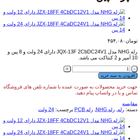
تومان
۴۵۴,۰۸۰
رله NHG مدل JQX-13F 2CbDC24V1 دارای 24 ولت و 8 پین و
10 آمپر و 2 کنتاکت می باشد.
رله
NHG
افزودن به سبد خرید
مدل
JQX-
جهت خرید محصولات به صورت عمده با شماره تلفن های فروشگاه
13F
تماس و یا در واتساپ پیام دهید.
2CbDC24V1
دارای
مقایسه
24
دسته:
رله
,
رله NHG
,
رله PCB
برچسب:
24 ولت
ولت
10
آمپر
8
پین