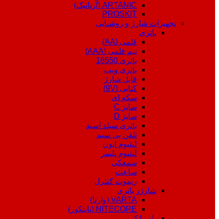
ARTANIC (آرتانیک)
PROSKIT
تجهیزات شارژ و روشنایی
باتری
قلمی (AA)
نیم قلمی (AAA)
باتری 18650
باتری ویپ
قابل شارژ
کتابی (9V)
سکه ای
سایز C
سایز D
باتری سیلد اسید
تلفن بی سیم
لیتیوم ایون
لیتیوم پلیمر
سمعکی
ساعت
ریموت کنترل
شارژر باتری
VARTA (وارتا)
NITECORE (نایتکور)
پاوربانک