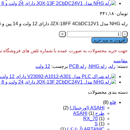
تومان
۴۴۱,۱۸۰
رله NHG مدل JZX-18FF 4CbDC12V1 دارای 12 ولت و 14 پین و 5 آمپر و 4 کنتاکت می باشد.
رله
NHG
افزودن به سبد خرید
مدل
JZX-
جهت خرید محصولات به صورت عمده با شماره تلفن های فروشگاه تماس
18FF
4CbDC12V1
مقایسه
دارای
دسته:
رله
,
رله NHG
,
رله PCB
برچسب:
12 ولت
12
ولت
5
آمپر
14
دسته‌ بندی محصولات
پین
قلع
(8)
عدد
ASAHI (اورجینال)
(2)
طرح ASAHI
(1)
RX_70
(1)
S
(1)
ARTANIC (آرتانیک)
(1)