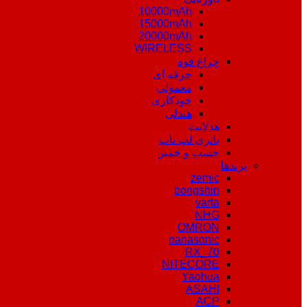
10000mAh
15000mAh
20000mAh
WIRELESS
چراغ قوه
حرفه ای
معمولی
خودکاری
هندلی
هدلایت
باتری لپ تاپ
چسب و خمیر
برندها
zemic
bongshin
varta
NHG
OMRON
panasonic
RX_70
NITECORE
Yaohua
ASAHI
ACP