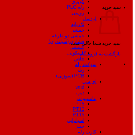
کولری
رله PLC
سبد خرید
روسی
لودسل
تک پایه
خمشی
خمشی دو طرفه
فشاری (سیلندری)
سبد خرید شما خالی است.
کششی
باسکولی
بازگشت به فروشگاه
خاص
سوکت رله
ریلی
PCB (سوزنی)
ای سی
smd
دیپ
پتانسیومتر
PT5
PT10
PT15
اسپانیایی
چینی
کارت رله