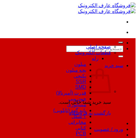
Skip
to
content
صفحه اصلی
جستجو
قطعات الکترونیک
برای:
رله
میلون
سبد خرید
بچه میلون
پکیجی
SSR
SMD
قدرت (آمپربالا)
خودرویی
سبد خرید شما خالی است.
مینیاتوری
پایه گرد (تابلویی)
بازگشت به فروشگاه
T شکل
مخابراتی
کتابی
ورود / عضویت
PCB