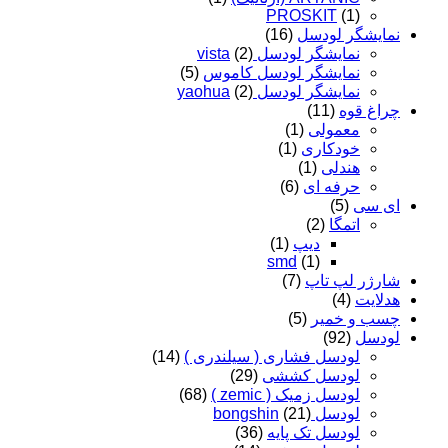
PROSKIT
(1)
نمایشگر لودسل
(16)
نمایشگر لودسل vista
(2)
نمایشگر لودسل کاموس
(5)
نمایشگر لودسل yaohua
(2)
چراغ قوه
(11)
معمولی
(1)
خودکاری
(1)
هندلی
(1)
حرفه ای
(6)
ای سی
(5)
اتمگا
(2)
دیپ
(1)
smd
(1)
شارژر لپ تاپ
(7)
هدلایت
(4)
چسب و خمیر
(5)
لودسل
(92)
لودسل فشاری ( سیلندری )
(14)
لودسل کششی
(29)
لودسل زمیک ( zemic )
(68)
لودسل bongshin
(21)
لودسل تک پایه
(36)