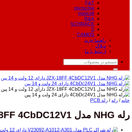
F&T
microchip
molicell
R&A
SCHRACK
S
CAMOS
راهنما خرید
وبلاگ
ارتباط با ما
جستجو
برای:
خانه
/
رله
/
رله PCB
رله NHG مدل JZX-18FF 4CbDC12V1 دارای 12 ولت 5 آمپر 14 پین