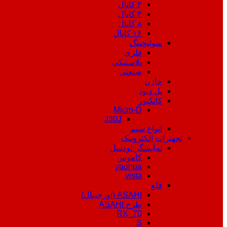
۲ کانال
۴ کانال
۸ کانال
۱۶ کانال
سوئیچینگ
فلزی
پلاستیکی
صنعتی
خازن
پل دیود
کانکتور
Micro-D
J30J
انواع سیم
تجهیزات الکترونیک
نمایشگر لودسل
کاموس
yaohua
vista
قلع
ASAHI (اورجینال)
طرح ASAHI
RX_70
S