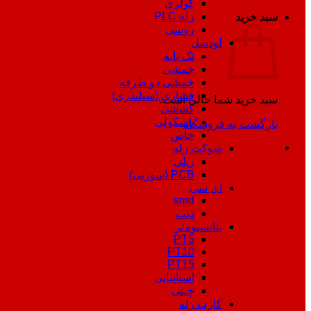
کولری
رله PLC
سبد خرید
روسی
لودسل
تک پایه
خمشی
خمشی دو طرفه
فشاری (سیلندری)
سبد خرید شما خالی است.
کششی
باسکولی
بازگشت به فروشگاه
خاص
سوکت رله
ریلی
PCB (سوزنی)
ای سی
smd
دیپ
پتانسیومتر
PT5
PT10
PT15
اسپانیایی
چینی
کارت رله