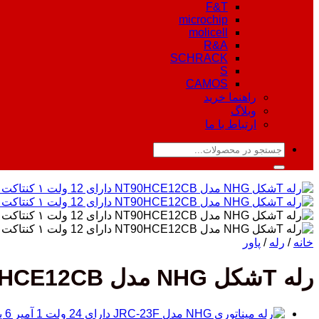
F&T
microchip
molicell
R&A
SCHRACK
S
CAMOS
راهنما خرید
وبلاگ
ارتباط با ما
جستجو
برای:
خانه
/
رله
/
پاور
رله Tشکل NHG مدل NT90HCE12CB دارای 12 ولت 1 کنتاکت 20-30 آمپر