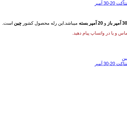
3 آمپر باز
و
20 آمپر بسته
میباشد.این رله محصول کشور
چین
است.
 و یا در واتساپ پیام دهید.