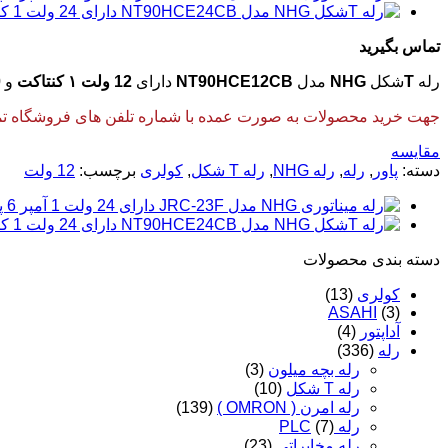
تماس بگیرید
رله
T
شکل
NHG
مدل
NT90HCE12CB
دارای
12 ولت ۱ کنتاکت
و
0
جهت خرید محصولات به صورت عمده با شماره تلفن های فروشگاه تماس
مقایسه
دسته:
پاور
,
رله
,
رله NHG
,
رله T شکل
,
کولری
برچسب:
12 ولت
دسته‌ بندی محصولات
کولری
(13)
ASAHI
(3)
آداپتور
(4)
رله
(336)
رله بچه میلون
(3)
رله T شکل
(10)
رله امرن ( OMRON )
(139)
رله PLC
(7)
رله مخابراتی
(23)