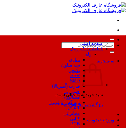
Skip
to
content
صفحه اصلی
جستجو
قطعات الکترونیک
برای:
رله
میلون
سبد خرید
بچه میلون
پکیجی
SSR
SMD
قدرت (آمپربالا)
خودرویی
سبد خرید شما خالی است.
مینیاتوری
پایه گرد (تابلویی)
بازگشت به فروشگاه
T شکل
مخابراتی
کتابی
ورود / عضویت
PCB