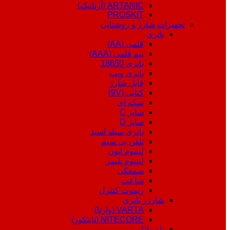
ARTANIC (آرتانیک)
PROSKIT
تجهیزات شارژ و روشنایی
باتری
قلمی (AA)
نیم قلمی (AAA)
باتری 18650
باتری ویپ
قابل شارژ
کتابی (9V)
سکه ای
سایز C
سایز D
باتری سیلد اسید
تلفن بی سیم
لیتیوم ایون
لیتیوم پلیمر
سمعکی
ساعت
ریموت کنترل
شارژر باتری
VARTA (وارتا)
NITECORE (نایتکور)
پاوربانک