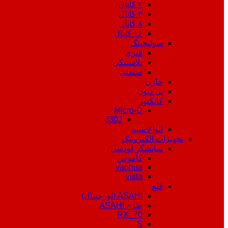
۲ کانال
۴ کانال
۸ کانال
۱۶ کانال
سوئیچینگ
فلزی
پلاستیکی
صنعتی
خازن
پل دیود
کانکتور
Micro-D
J30J
انواع سیم
تجهیزات الکترونیک
نمایشگر لودسل
کاموس
yaohua
vista
قلع
ASAHI (اورجینال)
طرح ASAHI
RX_70
S