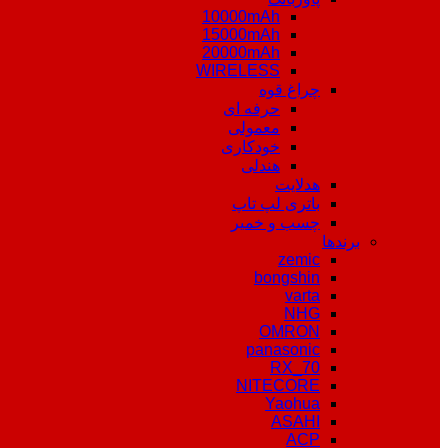
10000mAh
15000mAh
20000mAh
WIRELESS
چراغ قوه
حرفه ای
معمولی
خودکاری
هندلی
هدلایت
باتری لپ تاپ
چسب و خمیر
برندها
zemic
bongshin
varta
NHG
OMRON
panasonic
RX_70
NITECORE
Yaohua
ASAHI
ACP