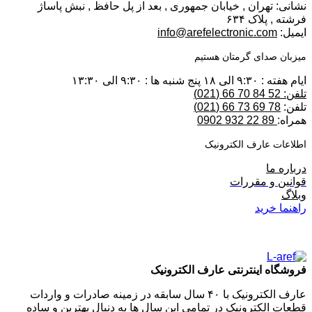
نشانی: تهران , خیابان جمهوری , بعد از پل حافظ , نبش پاساژ
فرشته , پلاک ۶۳۴
ایمیل:
info@arefelectronic.com
میزبان صدای گرمتان هستیم
ایام هفته : ۹:۳۰ الی ۱۸ پنج شنبه ها : ۹:۳۰ الی ۱۳:۳۰
تلفن: 52 84 70 66 (021)
تلفن:
78 69 73 66 (021)
همراه:
89 22 932 0902
اطلاعات عارف الکترونیک
درباره ما
قوانین و مقررات
وبلاگ
راهنما خرید
فروشگاه اینترنتی عارف الکترونیک
عارف الکترونیک با ۴۰ سال سابقه در زمینه صادرات و واردات
قطعات الکترونیک در تمامی این سال ها به دنبال بهترین و ساده