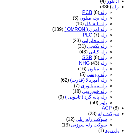
آداپتور
(4)
رله
(336)
رله PCB
(8)
رله بچه میلون
(3)
رله T شکل
(10)
رله امرن ( OMRON )
(139)
رله PLC
(7)
رله مخابراتی
(23)
رله پکیجی
(31)
رله کتابی
(43)
رله SSR
(8)
رله NHG
(43)
رله میلون
(16)
رله روسی
(5)
رله آمپربالا (قدرت)
(62)
رله مینیاتوری
(7)
رله خودرویی
(18)
رله پایه گرد ( تابلویی )
(9)
پاور
(50)
ACP
(8)
سوکت رله
(23)
سوکت رله ریلی
(12)
سوکت رله سوزنی
(13)
پل دیود
(1)