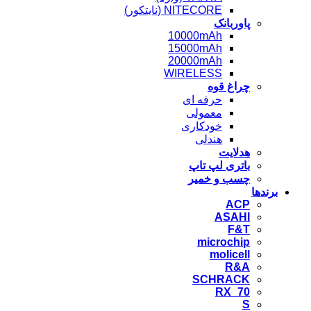
NITECORE (نایتکور)
پاوربانک
10000mAh
15000mAh
20000mAh
WIRELESS
چراغ قوه
حرفه ای
معمولی
خودکاری
هندلی
هدلایت
باتری لپ تاپ
چسب و خمیر
برندها
ACP
ASAHI
F&T
microchip
molicell
R&A
SCHRACK
RX_70
S