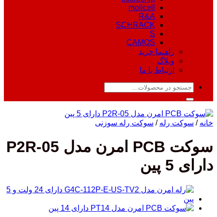
molicell
R&A
SCHRACK
S
CAMOS
راهنما خرید
وبلاگ
ارتباط با ما
جستجو
برای:
خانه
/
سوکت رله
/
سوکت رله سوزنی
سوکت PCB امرن مدل P2R-05
دارای 5 پین