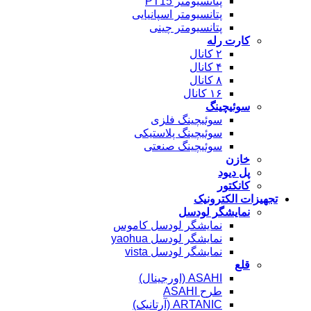
پتانسیومتر PT15
پتانسیومتر اسپانیایی
پتانسیومتر چینی
کارت رله
۲ کانال
۴ کانال
۸ کانال
۱۶ کانال
سوئیچینگ
سوئیچینگ فلزی
سوئیچینگ پلاستیکی
سوئیچینگ صنعتی
خازن
پل دیود
کانکتور
تجهیزات الکترونیک
نمایشگر لودسل
نمایشگر لودسل کاموس
نمایشگر لودسل yaohua
نمایشگر لودسل vista
قلع
ASAHI (اورجینال)
طرح ASAHI
ARTANIC (آرتانیک)