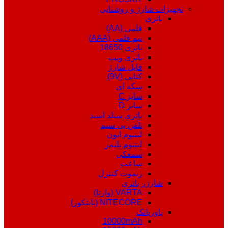
تجهیزات شارژ و روشنایی
باتری
قلمی (AA)
نیم قلمی (AAA)
باتری 18650
باتری ویپ
قابل شارژ
کتابی (9V)
سکه ای
سایز C
سایز D
باتری سیلد اسید
تلفن بی سیم
لیتیوم ایون
لیتیوم پلیمر
سمعکی
ساعت
ریموت کنترل
شارژر باتری
VARTA (وارتا)
NITECORE (نایتکور)
پاوربانک
10000mAh