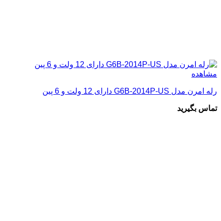
مشاهده
رله امرن مدل G6B-2014P-US دارای 12 ولت و 6 پین
تماس بگیرید