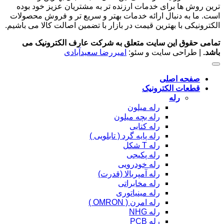
ترین روش ها برای خدمات ارزنده تر به مشتریان عزیز خود بوده
است. ما به دنبال ارائه خدمات بهتر و سریع تر و فروش محصولات
الکترونیکی با بهترین قیمت در بازار با تضمین اصالت کالا می باشیم.
تمامی حقوق این سایت متعلق به شرکت عارف الکترونیک می
باشد.
| طراحی سایت و سئو:
امیررضا سعیدآبادی
صفحه اصلی
قطعات الکترونیک
رله
رله میلون
رله بچه میلون
رله کتابی
رله پایه گرد ( تابلویی )
رله T شکل
رله پکیجی
رله خودرویی
رله آمپربالا (قدرت)
رله مخابراتی
رله مینیاتوری
رله امرن ( OMRON )
رله NHG
رله PCB