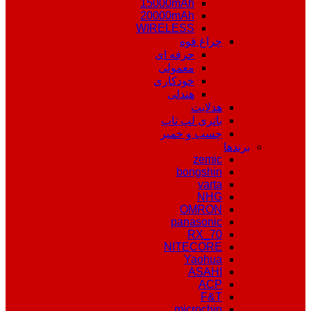
15000mAh
20000mAh
WIRELESS
چراغ قوه
حرفه ای
معمولی
خودکاری
هندلی
هدلایت
باتری لپ تاپ
چسب و خمیر
برندها
zemic
bongshin
varta
NHG
OMRON
panasonic
RX_70
NITECORE
Yaohua
ASAHI
ACP
F&T
microchip