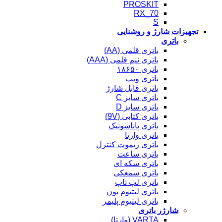
PROSKIT
RX_70
S
تجهیزات شارژ و روشنایی
باتری
باتری قلمی (AA)
باتری نیم قلمی (AAA)
باتری ۱۸۶۵۰
باتری ویپ
باتری قابل شارژ
باتری سایز C
باتری سایز D
باتری کتابی (9V)
باتری پاناسونیک
باتری وارتا
باتری ریموت کنترل
باتری ساعت
باتری سکه ای
باتری سمعکی
باتری لپ تاپ
باتری لیتیوم یون
باتری لیتیوم پلیمر
شارژر باتری
VARTA (وارتا)