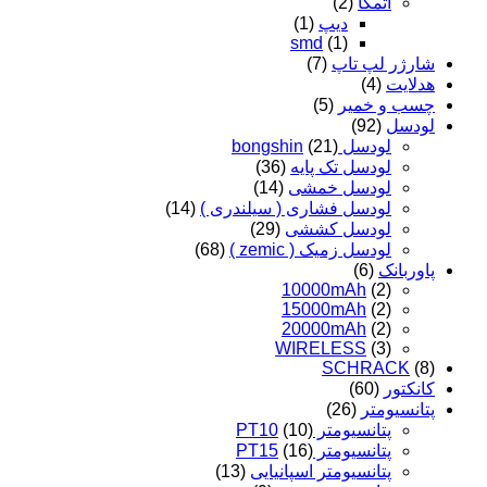
اتمگا
(2)
دیپ
(1)
smd
(1)
شارژر لپ تاپ
(7)
هدلایت
(4)
چسب و خمیر
(5)
لودسل
(92)
لودسل bongshin
(21)
لودسل تک پایه
(36)
لودسل خمشی
(14)
لودسل فشاری ( سیلندری )
(14)
لودسل کششی
(29)
لودسل زمیک ( zemic )
(68)
پاوربانک
(6)
10000mAh
(2)
15000mAh
(2)
20000mAh
(2)
WIRELESS
(3)
SCHRACK
(8)
کانکتور
(60)
پتانسیومتر
(26)
پتانسیومتر PT10
(10)
پتانسیومتر PT15
(16)
پتانسیومتر اسپانیایی
(13)