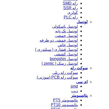
رله SMD
رله SSR
کولری
رله PLC
لودسل
لودسل باسکولی
لودسل تک پایه
لودسل خمشی
لودسل خمشی دو طرفه
لودسل خاص
لودسل فشاری ( سیلندری )
لودسل کششی
لودسل bongshin
لودسل زمیک ( zemic )
سوکت رله
سوکت رله ریلی
سوکت رله PCB (سوزنی)
ای سی
smd
دیپ
پتانسیومتر
پتانسیومتر PT5
پتانسیومتر PT10