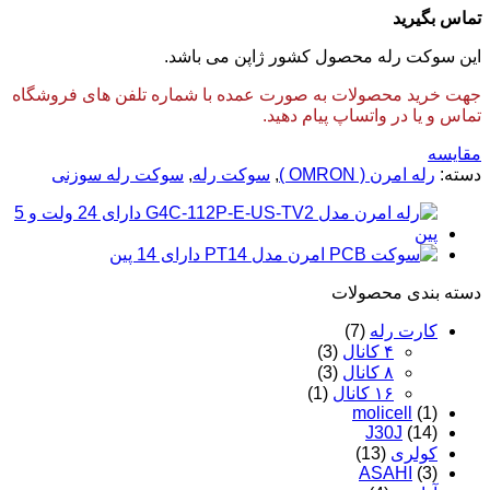
تماس بگیرید
این سوکت رله محصول کشور ژاپن می باشد.
جهت خرید محصولات به صورت عمده با شماره تلفن های فروشگاه
تماس و یا در واتساپ پیام دهید.
مقایسه
دسته:
رله امرن ( OMRON )
,
سوکت رله
,
سوکت رله سوزنی
دسته‌ بندی محصولات
کارت رله
(7)
۴ کانال
(3)
۸ کانال
(3)
۱۶ کانال
(1)
molicell
(1)
J30J
(14)
کولری
(13)
ASAHI
(3)