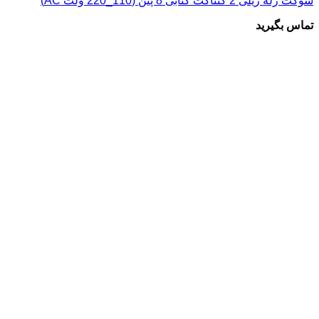
سوکت رله ریلی 2 کنتاکت کتابی 8 پین (110_220 ولت AC)
تماس بگیرید