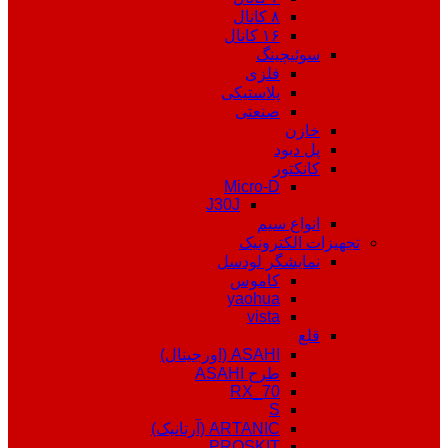
۸ کانال
۱۶ کانال
سوئیچینگ
فلزی
پلاستیکی
صنعتی
خازن
پل دیود
کانکتور
Micro-D
J30J
انواع سیم
تجهیزات الکترونیک
نمایشگر لودسل
کاموس
yaohua
vista
قلع
ASAHI (اورجینال)
طرح ASAHI
RX_70
S
ARTANIC (آرتانیک)
PROSKIT