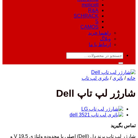
molicell
R&A
SCHRACK
S
CAMOS
راهنما خرید
وبلاگ
ارتباط با ما
جستجو
برای:
خانه
/
باتری
/
باتری لپ تاپ
شارژر لپ تاپ Dell
تماس بگیرید
شارژر لپ تاپ برند دل (Dell) اصلی با محدوده ولتاژی 19.5 V و