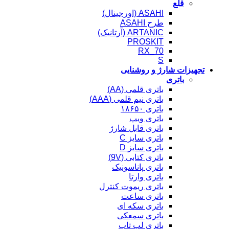
قلع
ASAHI (اورجینال)
طرح ASAHI
ARTANIC (آرتانیک)
PROSKIT
RX_70
S
تجهیزات شارژ و روشنایی
باتری
باتری قلمی (AA)
باتری نیم قلمی (AAA)
باتری ۱۸۶۵۰
باتری ویپ
باتری قابل شارژ
باتری سایز C
باتری سایز D
باتری کتابی (9V)
باتری پاناسونیک
باتری وارتا
باتری ریموت کنترل
باتری ساعت
باتری سکه ای
باتری سمعکی
باتری لپ تاپ