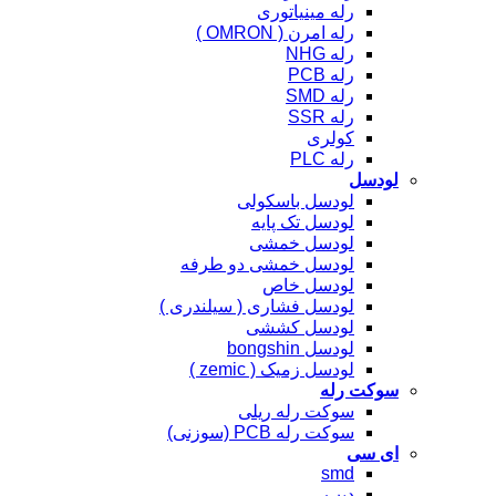
رله مینیاتوری
رله امرن ( OMRON )
رله NHG
رله PCB
رله SMD
رله SSR
کولری
رله PLC
لودسل
لودسل باسکولی
لودسل تک پایه
لودسل خمشی
لودسل خمشی دو طرفه
لودسل خاص
لودسل فشاری ( سیلندری )
لودسل کششی
لودسل bongshin
لودسل زمیک ( zemic )
سوکت رله
سوکت رله ریلی
سوکت رله PCB (سوزنی)
ای سی
smd
دیپ