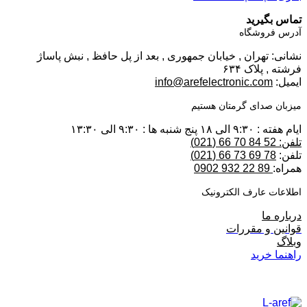
تماس بگیرید
آدرس فروشگاه
نشانی: تهران , خیابان جمهوری , بعد از پل حافظ , نبش پاساژ
فرشته , پلاک ۶۳۴
ایمیل:
info@arefelectronic.com
میزبان صدای گرمتان هستیم
ایام هفته : ۹:۳۰ الی ۱۸ پنج شنبه ها : ۹:۳۰ الی ۱۳:۳۰
تلفن: 52 84 70 66 (021)
تلفن:
78 69 73 66 (021)
همراه:
89 22 932 0902
اطلاعات عارف الکترونیک
درباره ما
قوانین و مقررات
وبلاگ
راهنما خرید