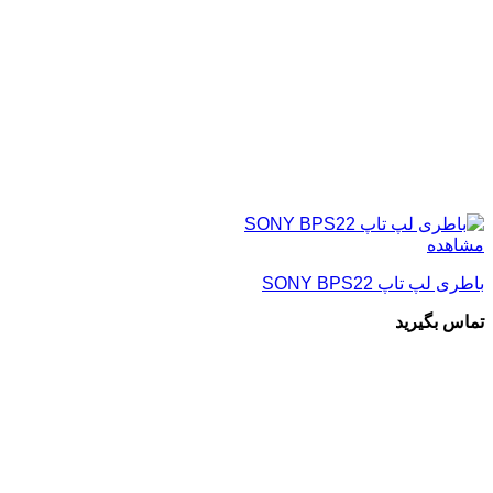
مشاهده
باطری لپ تاپ SONY BPS22
تماس بگیرید