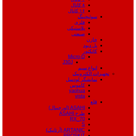
۸ کانال
۱۶ کانال
سوئیچینگ
فلزی
پلاستیکی
صنعتی
خازن
پل دیود
کانکتور
Micro-D
J30J
انواع سیم
تجهیزات الکترونیک
نمایشگر لودسل
کاموس
yaohua
vista
قلع
ASAHI (اورجینال)
طرح ASAHI
RX_70
S
ARTANIC (آرتانیک)
PROSKIT