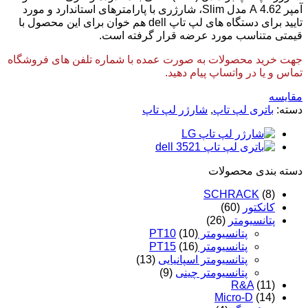
آمپر 4.62 A مدل Slim، شارژری با پارامترهای استاندارد و مورد
تایید برای دستگاه های لپ تاپ dell هم خوان برای این محصول با
قیمتی متناسب مورد عرضه قرار گرفته است.
جهت خرید محصولات به صورت عمده با شماره تلفن های فروشگاه
تماس و یا در واتساپ پیام دهید.
مقایسه
دسته:
باتری لپ تاپ
,
شارژر لپ تاپ
دسته‌ بندی محصولات
SCHRACK
(8)
کانکتور
(60)
پتانسیومتر
(26)
پتانسیومتر PT10
(10)
پتانسیومتر PT15
(16)
پتانسیومتر اسپانیایی
(13)
پتانسیومتر چینی
(9)
R&A
(11)
Micro-D
(14)