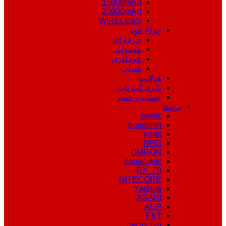
15000mAh
20000mAh
WIRELESS
چراغ قوه
حرفه ای
معمولی
خودکاری
هندلی
هدلایت
باتری لپ تاپ
چسب و خمیر
برندها
zemic
bongshin
varta
NHG
OMRON
panasonic
RX_70
NITECORE
Yaohua
ASAHI
ACP
F&T
microchip