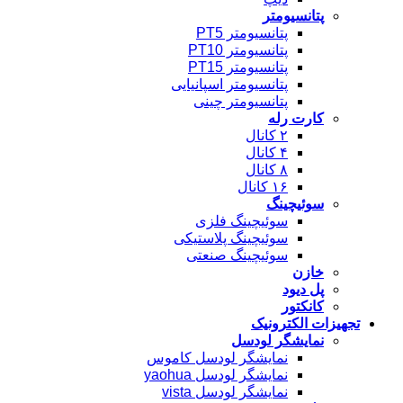
پتانسیومتر
پتانسیومتر PT5
پتانسیومتر PT10
پتانسیومتر PT15
پتانسیومتر اسپانیایی
پتانسیومتر چینی
کارت رله
۲ کانال
۴ کانال
۸ کانال
۱۶ کانال
سوئیچینگ
سوئیچینگ فلزی
سوئیچینگ پلاستیکی
سوئیچینگ صنعتی
خازن
پل دیود
کانکتور
تجهیزات الکترونیک
نمایشگر لودسل
نمایشگر لودسل کاموس
نمایشگر لودسل yaohua
نمایشگر لودسل vista