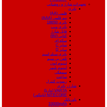
تجهیزات شارژ و روشنایی
باتری
قلمی (AA)
نیم قلمی (AAA)
باتری 18650
باتری ویپ
قابل شارژ
کتابی (9V)
سکه ای
سایز C
سایز D
باتری سیلد اسید
تلفن بی سیم
لیتیوم ایون
لیتیوم پلیمر
سمعکی
ساعت
ریموت کنترل
شارژر باتری
VARTA (وارتا)
NITECORE (نایتکور)
پاوربانک
10000mAh