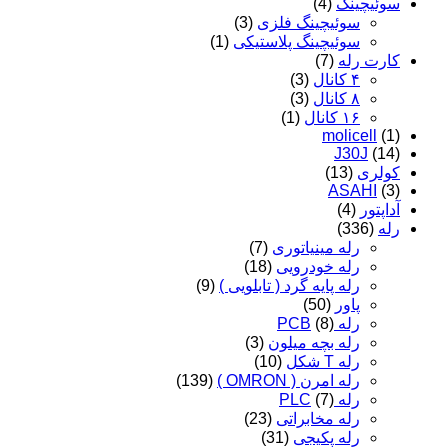
سوئیچینگ
(4)
سوئیچینگ فلزی
(3)
سوئیچینگ پلاستیکی
(1)
کارت رله
(7)
۴ کانال
(3)
۸ کانال
(3)
۱۶ کانال
(1)
molicell
(1)
J30J
(14)
کولری
(13)
ASAHI
(3)
آداپتور
(4)
رله
(336)
رله مینیاتوری
(7)
رله خودرویی
(18)
رله پایه گرد ( تابلویی )
(9)
پاور
(50)
رله PCB
(8)
رله بچه میلون
(3)
رله T شکل
(10)
رله امرن ( OMRON )
(139)
رله PLC
(7)
رله مخابراتی
(23)
رله پکیجی
(31)