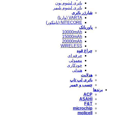
باتری لیتیوم یون
باتری لیتیوم پلیمر
شارژر باتری
VARTA (وارتا)
NITECORE (نایتکور)
پاوربانک
10000mAh
15000mAh
20000mAh
WIRELESS
چراغ قوه
حرفه ای
معمولی
خودکاری
هندلی
هدلایت
باتری لپ تاپ
چسب و خمیر
برندها
ACP
ASAHI
F&T
microchip
molicell