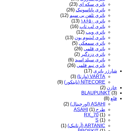
باتری سکه ای
(23)
باتری پاناسونیک
(26)
باتری تلفن بی سیم
(12)
باتری ۱۸۶۵۰
(13)
باتری لپ تاپ
(16)
باتری ویپ
(12)
باتری لیتیوم یون
(13)
باتری سمعکی
(5)
باتری قلمی
(26)
باتری دزدگیر
(2)
باتری سیلد اسید
(6)
باتری نیم قلمی
(26)
شارژر باتری
(17)
VARTA (وارتا)
(3)
NITECORE (نایتکور)
(9)
خازن
(2)
BLAUPUNKT
(3)
قلع
(8)
ASAHI (اورجینال)
(2)
طرح ASAHI
(1)
RX_70
(1)
S
(1)
ARTANIC (آرتانیک)
(1)
PROSKIT
(1)