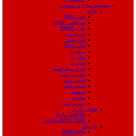
تجهیزات شارژ و روشنایی
باتری
قلمی (AA)
نیم قلمی (AAA)
باتری 18650
باتری ویپ
قابل شارژ
کتابی (9V)
سکه ای
سایز C
سایز D
باتری سیلد اسید
تلفن بی سیم
لیتیوم ایون
لیتیوم پلیمر
سمعکی
ساعت
ریموت کنترل
شارژر باتری
VARTA (وارتا)
NITECORE (نایتکور)
پاوربانک
10000mAh