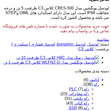
لودسل بونگشین مدل CBES-500 کلاس C3 ظرفیت 5 تن و درجه
حفاظت IP68 است. این مدل دارای استاندارد های OIML وNTEP
می باشد و محصول کشور کره است.
جهت خرید محصولات به صورت عمده با شماره تلفن های فروشگاه
تماس و یا در واتساپ پیام دهید.
مقایسه
دسته:
لودسل
,
لودسل bongshin
,
لودسل فشاری ( سیلندری )
برچسب:
کلاس C3
دسته‌ بندی محصولات
آداپتور
(4)
رله
(336)
رله PLC
(7)
رله مخابراتی
(23)
رله پکیجی
(31)
رله کتابی
(43)
رله SSR
(8)