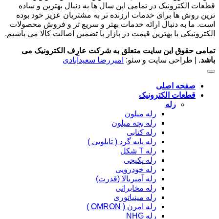
قطعات الکترونیک در تمامی این سال ها به دنبال بهترین و ساده
ترین روش ها برای خدمات ارزنده تر به مشتریان عزیز خود بوده
است. ما به دنبال ارائه خدمات بهتر و سریع تر و فروش محصولات
الکترونیکی با بهترین قیمت در بازار با تضمین اصالت کالا می باشیم.
تمامی حقوق این سایت متعلق به شرکت عارف الکترونیک می
باشد.
| طراحی سایت و سئو:
امیررضا سعیدآبادی
صفحه اصلی
قطعات الکترونیک
رله
رله میلون
رله بچه میلون
رله کتابی
رله پایه گرد ( تابلویی )
رله T شکل
رله پکیجی
رله خودرویی
رله آمپربالا (قدرت)
رله مخابراتی
رله مینیاتوری
رله امرن ( OMRON )
رله NHG