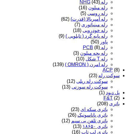
رله NHG
(43)
رله میلون
(16)
رله روسی
(5)
رله آمپربالا (قدرت)
(62)
رله مینیاتوری
(7)
رله خودرویی
(18)
رله پایه گرد ( تابلویی )
(9)
پاور
(50)
رله PCB
(8)
رله بچه میلون
(3)
رله T شکل
(10)
رله امرن ( OMRON )
(139)
ACP
(8)
سوکت رله
(23)
سوکت رله ریلی
(12)
سوکت رله سوزنی
(13)
پل دیود
(1)
F&T
(2)
باتری
(208)
باتری سکه ای
(23)
باتری پاناسونیک
(26)
باتری تلفن بی سیم
(12)
باتری ۱۸۶۵۰
(13)
باتری لپ تاپ
(16)