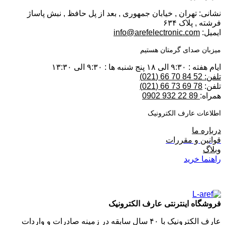
نشانی: تهران , خیابان جمهوری , بعد از پل حافظ , نبش پاساژ
فرشته , پلاک ۶۳۴
ایمیل:
info@arefelectronic.com
میزبان صدای گرمتان هستیم
ایام هفته : ۹:۳۰ الی ۱۸ پنج شنبه ها : ۹:۳۰ الی ۱۳:۳۰
تلفن: 52 84 70 66 (021)
تلفن:
78 69 73 66 (021)
همراه:
89 22 932 0902
اطلاعات عارف الکترونیک
درباره ما
قوانین و مقررات
وبلاگ
راهنما خرید
فروشگاه اینترنتی عارف الکترونیک
عارف الکترونیک با ۴۰ سال سابقه در زمینه صادرات و واردات