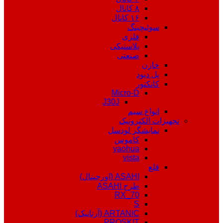
۸ کانال
۱۶ کانال
سوئیچینگ
فلزی
پلاستیکی
صنعتی
خازن
پل دیود
کانکتور
Micro-D
J30J
انواع سیم
تجهیزات الکترونیک
نمایشگر لودسل
کاموس
yaohua
vista
قلع
ASAHI (اورجینال)
طرح ASAHI
RX_70
S
ARTANIC (آرتانیک)
PROSKIT