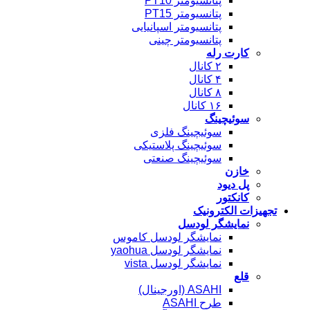
پتانسیومتر PT10
پتانسیومتر PT15
پتانسیومتر اسپانیایی
پتانسیومتر چینی
کارت رله
۲ کانال
۴ کانال
۸ کانال
۱۶ کانال
سوئیچینگ
سوئیچینگ فلزی
سوئیچینگ پلاستیکی
سوئیچینگ صنعتی
خازن
پل دیود
کانکتور
تجهیزات الکترونیک
نمایشگر لودسل
نمایشگر لودسل کاموس
نمایشگر لودسل yaohua
نمایشگر لودسل vista
قلع
ASAHI (اورجینال)
طرح ASAHI