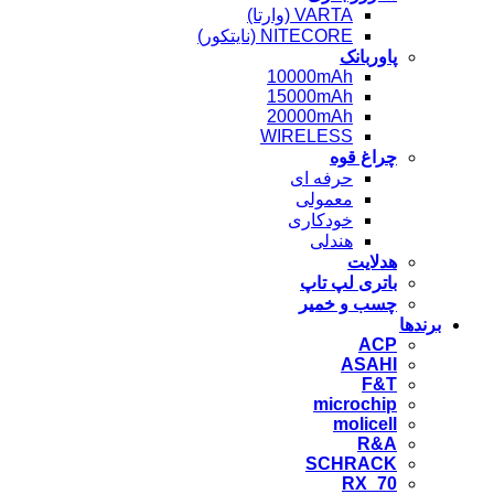
VARTA (وارتا)
NITECORE (نایتکور)
پاوربانک
10000mAh
15000mAh
20000mAh
WIRELESS
چراغ قوه
حرفه ای
معمولی
خودکاری
هندلی
هدلایت
باتری لپ تاپ
چسب و خمیر
برندها
ACP
ASAHI
F&T
microchip
molicell
R&A
SCHRACK
RX_70