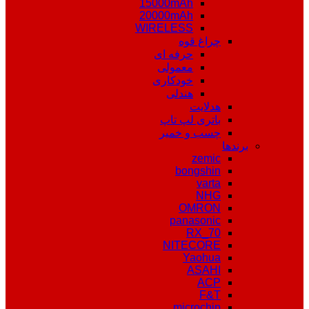
15000mAh
20000mAh
WIRELESS
چراغ قوه
حرفه ای
معمولی
خودکاری
هندلی
هدلایت
باتری لپ تاپ
چسب و خمیر
برندها
zemic
bongshin
varta
NHG
OMRON
panasonic
RX_70
NITECORE
Yaohua
ASAHI
ACP
F&T
microchip