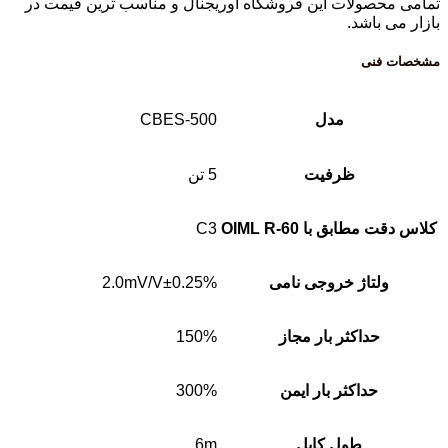
تمامی محصولات این فروشگاه اوریجنال و مناسب ترین قیمت در
بازار می باشد.
مشخصات فنی
مدل
CBES-500
ظرفیت
5 تن
کلاس دقت مطابق با OIML R-60
C3
ولتاژ خروجی نامی
2.0mV/V±0.25%
حداکثر بار مجاز
150%
حداکثر بار ایمن
300%
طول کابل
6m