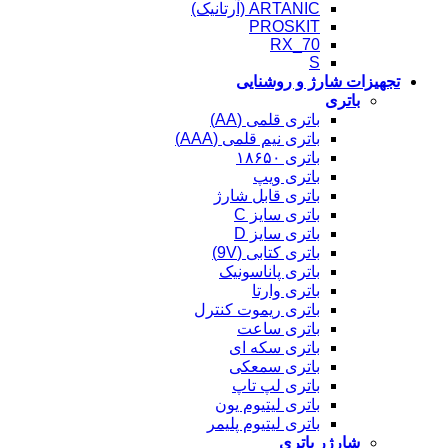
ARTANIC (آرتانیک)
PROSKIT
RX_70
S
تجهیزات شارژ و روشنایی
باتری
باتری قلمی (AA)
باتری نیم قلمی (AAA)
باتری ۱۸۶۵۰
باتری ویپ
باتری قابل شارژ
باتری سایز C
باتری سایز D
باتری کتابی (9V)
باتری پاناسونیک
باتری وارتا
باتری ریموت کنترل
باتری ساعت
باتری سکه ای
باتری سمعکی
باتری لپ تاپ
باتری لیتیوم یون
باتری لیتیوم پلیمر
شارژر باتری