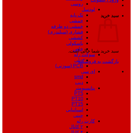
روسی
لودسل
تک پایه
سبد خرید
خمشی
خمشی دو طرفه
فشاری (سیلندری)
کششی
باسکولی
خاص
سبد خرید شما خالی است.
سوکت رله
ریلی
بازگشت به فروشگاه
PCB (سوزنی)
ای سی
smd
دیپ
پتانسیومتر
PT5
PT10
PT15
اسپانیایی
چینی
کارت رله
۲ کانال
۴ کانال