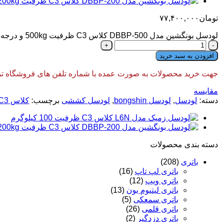
تومان
۷۷,۴۰۰,۰۰۰
لودسل بونگشین مدل DBBP-500 کلاس C3 ظرفیت 500kg و درجه حفاظت IP67 است. این مدل دارای استاندارد های OIML وNTEP می باشد و محصول کشور کره است.
لودسل
بونگشین
افزودن به سبد خرید
مدل
DBBP-
جهت خرید محصولات به صورت عمده با شماره تلفن های فروشگاه تماس
500
کلاس
مقایسه
C3
دسته:
لودسل
,
لودسل bongshin
,
لودسل کششی
برچسب:
کلاس C3
ظرفیت
500kg
عدد
دسته‌ بندی محصولات
باتری
(208)
باتری لپ تاپ
(16)
باتری ویپ
(12)
باتری لیتیوم یون
(13)
باتری سمعکی
(5)
باتری قلمی
(26)
باتری دزدگیر
(2)