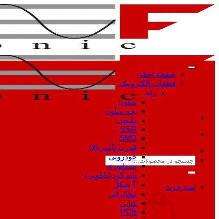
Skip
to
content
صفحه اصلی
قطعات الکترونیک
رله
میلون
بچه میلون
پکیجی
SSR
SMD
قدرت (آمپربالا)
خودرویی
جستجو
مینیاتوری
برای:
پایه گرد (تابلویی)
T شکل
سبد خرید
مخابراتی
کتابی
PCB