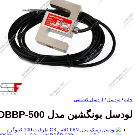
خانه
/
لودسل
/
لودسل کششی
لودسل بونگشین مدل DBBP-500 کلاس C3 ظرفیت 500kg