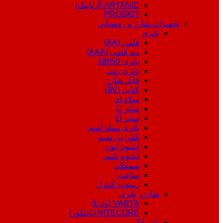
ARTANIC (آرتانیک)
PROSKIT
تجهیزات شارژ و روشنایی
باتری
قلمی (AA)
نیم قلمی (AAA)
باتری 18650
باتری ویپ
قابل شارژ
کتابی (9V)
سکه ای
سایز C
سایز D
باتری سیلد اسید
تلفن بی سیم
لیتیوم ایون
لیتیوم پلیمر
سمعکی
ساعت
ریموت کنترل
شارژر باتری
VARTA (وارتا)
NITECORE (نایتکور)
پاوربانک