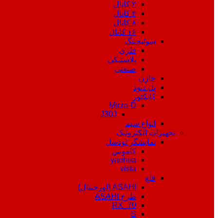
۲ کانال
۴ کانال
۸ کانال
۱۶ کانال
سوئیچینگ
فلزی
پلاستیکی
صنعتی
خازن
پل دیود
کانکتور
Micro-D
J30J
انواع سیم
تجهیزات الکترونیک
نمایشگر لودسل
کاموس
yaohua
vista
قلع
ASAHI (اورجینال)
طرح ASAHI
RX_70
S