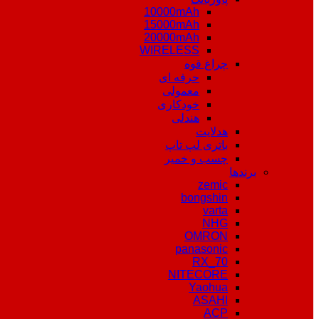
10000mAh
15000mAh
20000mAh
WIRELESS
چراغ قوه
حرفه ای
معمولی
خودکاری
هندلی
هدلایت
باتری لپ تاپ
چسب و خمیر
برندها
zemic
bongshin
varta
NHG
OMRON
panasonic
RX_70
NITECORE
Yaohua
ASAHI
ACP