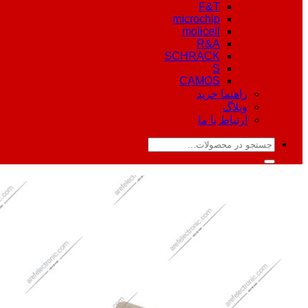
F&T
microchip
molicell
R&A
SCHRACK
S
CAMOS
راهنما خرید
وبلاگ
ارتباط با ما
جستجو
برای: