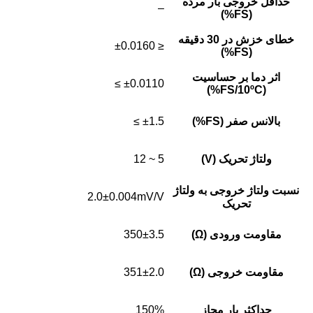
حداقل خروجی بار مرده
–
(FS%)
خطای خزش در 30 دقیقه
≤ ±0.0160
(FS%)
اثر دما بر حساسیت
±0.0110 ≥
(FS/10ºC%)
بالانس صفر (FS%)
±1.5 ≥
ولتاژ تحریک (V)
5 ~ 12
نسبت ولتاژ خروجی به ولتاژ
2.0±0.004mV/V
تحریک
مقاومت ورودی (Ω)
350±3.5
مقاومت خروجی (Ω)
351±2.0
حداکثر بار مجاز
150%