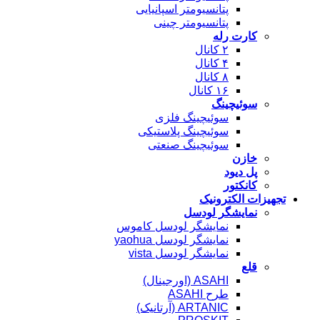
پتانسیومتر اسپانیایی
پتانسیومتر چینی
کارت رله
۲ کانال
۴ کانال
۸ کانال
۱۶ کانال
سوئیچینگ
سوئیچینگ فلزی
سوئیچینگ پلاستیکی
سوئیچینگ صنعتی
خازن
پل دیود
کانکتور
تجهیزات الکترونیک
نمایشگر لودسل
نمایشگر لودسل کاموس
نمایشگر لودسل yaohua
نمایشگر لودسل vista
قلع
ASAHI (اورجینال)
طرح ASAHI
ARTANIC (آرتانیک)