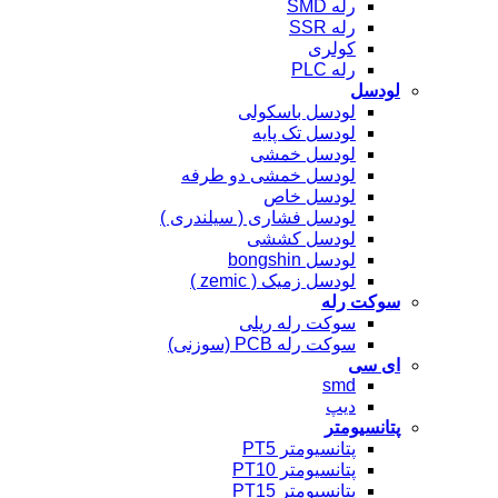
رله SMD
رله SSR
کولری
رله PLC
لودسل
لودسل باسکولی
لودسل تک پایه
لودسل خمشی
لودسل خمشی دو طرفه
لودسل خاص
لودسل فشاری ( سیلندری )
لودسل کششی
لودسل bongshin
لودسل زمیک ( zemic )
سوکت رله
سوکت رله ریلی
سوکت رله PCB (سوزنی)
ای سی
smd
دیپ
پتانسیومتر
پتانسیومتر PT5
پتانسیومتر PT10
پتانسیومتر PT15