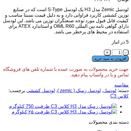
لودسل Zemic مدل H3 یک لودسل S-Type است که در صنایع
توزین کششی کاربرد فراوانی دارد و به دلیل قیمت نسبتا مناسب و
کیفیت قابل قبول مورد توجه صنعتگران توزین می باشد. این لودسل
دارای گواهی نامه بین المللی OIML R60 و استاندارد ATEX برای
استفاده در محیط های پرخطر می باشد.
5 در انبار
لودسل
زمیک
افزودن به سبد خرید
مدل
H3
جهت خرید محصولات به صورت عمده با شماره تلفن های فروشگاه
کلاس
تماس و یا در واتساپ پیام دهید.
C3
ظرفیت
مقایسه
100
دسته:
لودسل
,
لودسل زمیک ( zemic )
,
لودسل کششی
برچسب:
کیلوگرم
کلاس C3
عدد
دسته‌ بندی محصولات