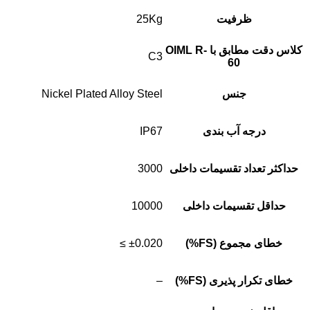
ظرفیت
25Kg
کلاس دقت مطابق با OIML R-
C3
60
جنس
Nickel Plated Alloy Steel
درجه آب بندی
IP67
حداکثر تعداد تقسیمات داخلی
3000
حداقل تقسیمات داخلی
10000
خطای مجموع (FS%)
±0.020 ≥
خطای تکرار پذیری (FS%)
–