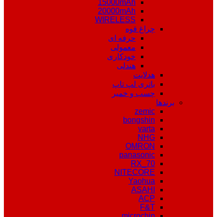
15000mAh
20000mAh
WIRELESS
چراغ قوه
حرفه ای
معمولی
خودکاری
هندلی
هدلایت
باتری لپ تاپ
چسب و خمیر
برندها
zemic
bongshin
varta
NHG
OMRON
panasonic
RX_70
NITECORE
Yaohua
ASAHI
ACP
F&T
microchip