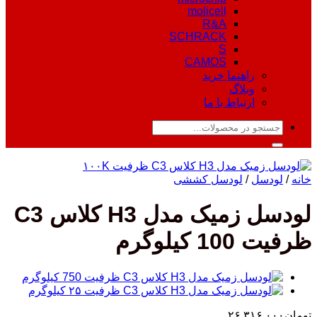
molicell
R&A
SCHRACK
S
CAMOS
راهنما خرید
وبلاگ
ارتباط با ما
جستجو
برای:
خانه
/
لودسل
/
لودسل کششی
لودسل زمیک مدل H3 کلاس C3
ظرفیت 100 کیلوگرم
تومان
۲۶,۳۱۶,۰۰۰