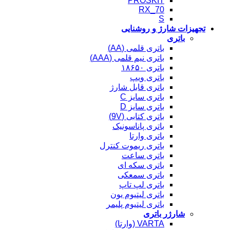
PROSKIT
RX_70
S
تجهیزات شارژ و روشنایی
باتری
باتری قلمی (AA)
باتری نیم قلمی (AAA)
باتری ۱۸۶۵۰
باتری ویپ
باتری قابل شارژ
باتری سایز C
باتری سایز D
باتری کتابی (9V)
باتری پاناسونیک
باتری وارتا
باتری ریموت کنترل
باتری ساعت
باتری سکه ای
باتری سمعکی
باتری لپ تاپ
باتری لیتیوم یون
باتری لیتیوم پلیمر
شارژر باتری
VARTA (وارتا)