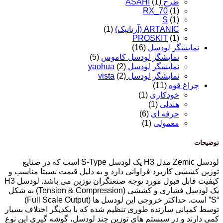
طرح ASAHI
(1)
RX_70
(1)
S
(1)
ARTANIC (آرتانیک)
(1)
PROSKIT
(1)
نمایشگر لودسل
(16)
نمایشگر لودسل کاموس
(5)
نمایشگر لودسل yaohua
(2)
نمایشگر لودسل vista
(2)
چراغ قوه
(11)
خودکاری
(1)
هندلی
(1)
حرفه ای
(6)
معمولی
(1)
توضیحات
لودسل Zemic مدل H3 یک لودسل S-Type است که در صنایع
توزین کششی کاربرد فراوانی دارد و به دلیل قیمت نسبتا مناسب و
کیفیت قابل قبول مورد توجه صنعتگران توزین می باشد. لودسل H3
یک لودسل فشاری و کششی (Tension & Compression) به شکل
“S” است. حداکثر خروجی این لودسل ها (Full Scale Output)
توسط کمپانی سازنده طوری تنظیم شده که با یکدیگر اختلاف بسیار
کمی دارند و در سیستم های توزین چند لودسل، گوشه گیری این نوع