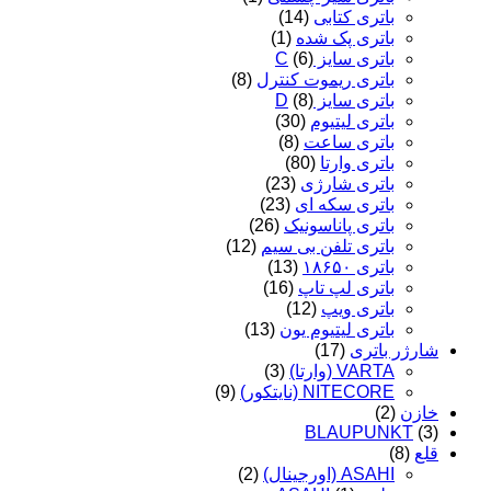
باتری کتابی
(14)
باتری پک شده
(1)
باتری سایز C
(6)
باتری ریموت کنترل
(8)
باتری سایز D
(8)
باتری لیتیوم
(30)
باتری ساعت
(8)
باتری وارتا
(80)
باتری شارژی
(23)
باتری سکه ای
(23)
باتری پاناسونیک
(26)
باتری تلفن بی سیم
(12)
باتری ۱۸۶۵۰
(13)
باتری لپ تاپ
(16)
باتری ویپ
(12)
باتری لیتیوم یون
(13)
شارژر باتری
(17)
VARTA (وارتا)
(3)
NITECORE (نایتکور)
(9)
خازن
(2)
BLAUPUNKT
(3)
قلع
(8)
ASAHI (اورجینال)
(2)