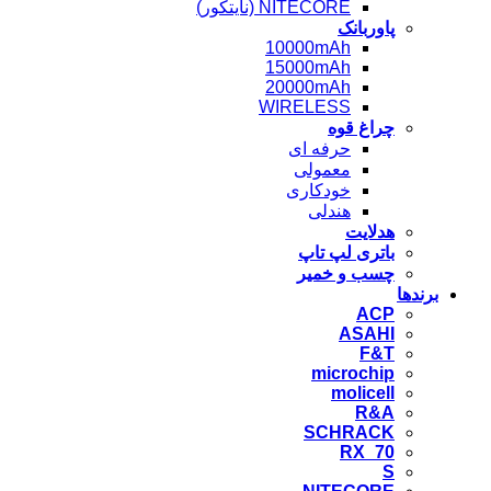
NITECORE (نایتکور)
پاوربانک
10000mAh
15000mAh
20000mAh
WIRELESS
چراغ قوه
حرفه ای
معمولی
خودکاری
هندلی
هدلایت
باتری لپ تاپ
چسب و خمیر
برندها
ACP
ASAHI
F&T
microchip
molicell
R&A
SCHRACK
RX_70
S