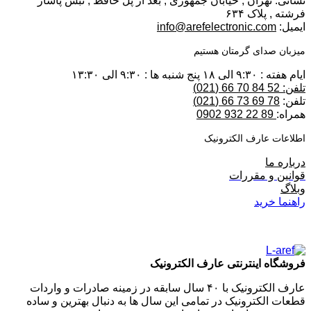
نشانی: تهران , خیابان جمهوری , بعد از پل حافظ , نبش پاساژ
فرشته , پلاک ۶۳۴
ایمیل:
info@arefelectronic.com
میزبان صدای گرمتان هستیم
ایام هفته : ۹:۳۰ الی ۱۸ پنج شنبه ها : ۹:۳۰ الی ۱۳:۳۰
تلفن: 52 84 70 66 (021)
تلفن:
78 69 73 66 (021)
همراه:
89 22 932 0902
اطلاعات عارف الکترونیک
درباره ما
قوانین و مقررات
وبلاگ
راهنما خرید
فروشگاه اینترنتی عارف الکترونیک
عارف الکترونیک با ۴۰ سال سابقه در زمینه صادرات و واردات
قطعات الکترونیک در تمامی این سال ها به دنبال بهترین و ساده