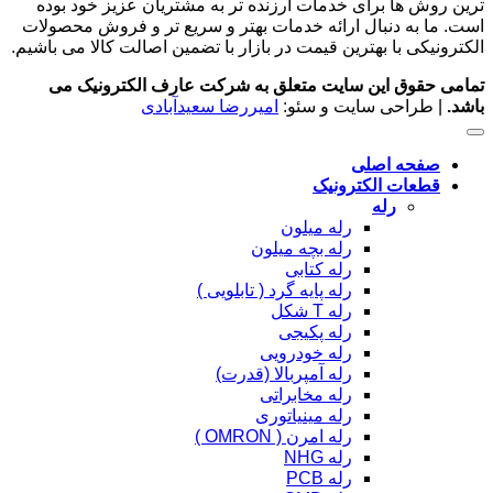
ترین روش ها برای خدمات ارزنده تر به مشتریان عزیز خود بوده
است. ما به دنبال ارائه خدمات بهتر و سریع تر و فروش محصولات
الکترونیکی با بهترین قیمت در بازار با تضمین اصالت کالا می باشیم.
تمامی حقوق این سایت متعلق به شرکت عارف الکترونیک می
باشد.
| طراحی سایت و سئو:
امیررضا سعیدآبادی
صفحه اصلی
قطعات الکترونیک
رله
رله میلون
رله بچه میلون
رله کتابی
رله پایه گرد ( تابلویی )
رله T شکل
رله پکیجی
رله خودرویی
رله آمپربالا (قدرت)
رله مخابراتی
رله مینیاتوری
رله امرن ( OMRON )
رله NHG
رله PCB