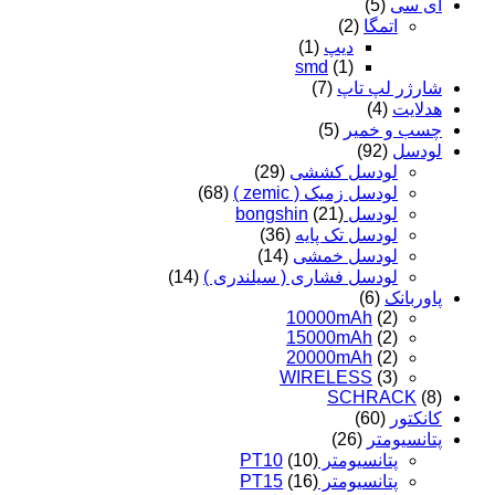
ای سی
(5)
اتمگا
(2)
دیپ
(1)
smd
(1)
شارژر لپ تاپ
(7)
هدلایت
(4)
چسب و خمیر
(5)
لودسل
(92)
لودسل کششی
(29)
لودسل زمیک ( zemic )
(68)
لودسل bongshin
(21)
لودسل تک پایه
(36)
لودسل خمشی
(14)
لودسل فشاری ( سیلندری )
(14)
پاوربانک
(6)
10000mAh
(2)
15000mAh
(2)
20000mAh
(2)
WIRELESS
(3)
SCHRACK
(8)
کانکتور
(60)
پتانسیومتر
(26)
پتانسیومتر PT10
(10)
پتانسیومتر PT15
(16)