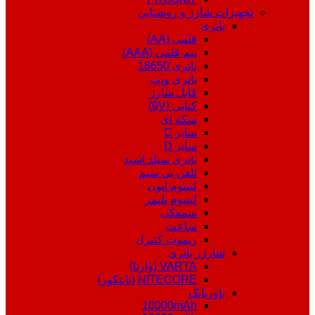
تجهیزات شارژ و روشنایی
باتری
قلمی (AA)
نیم قلمی (AAA)
باتری 18650
باتری ویپ
قابل شارژ
کتابی (9V)
سکه ای
سایز C
سایز D
باتری سیلد اسید
تلفن بی سیم
لیتیوم ایون
لیتیوم پلیمر
سمعکی
ساعت
ریموت کنترل
شارژر باتری
VARTA (وارتا)
NITECORE (نایتکور)
پاوربانک
10000mAh