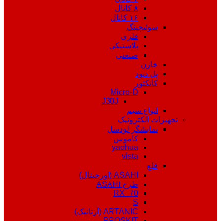
۸ کانال
۱۶ کانال
سوئیچینگ
فلزی
پلاستیکی
صنعتی
خازن
پل دیود
کانکتور
Micro-D
J30J
انواع سیم
تجهیزات الکترونیک
نمایشگر لودسل
کاموس
yaohua
vista
قلع
ASAHI (اورجینال)
طرح ASAHI
RX_70
S
ARTANIC (آرتانیک)
PROSKIT