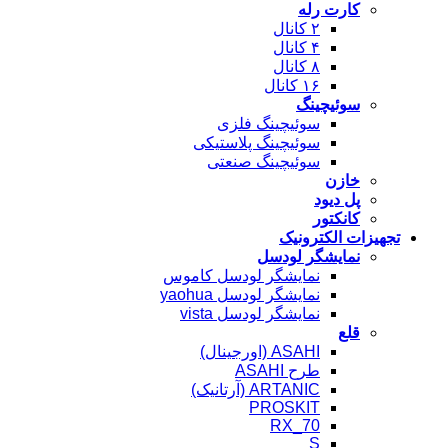
کارت رله
۲ کانال
۴ کانال
۸ کانال
۱۶ کانال
سوئیچینگ
سوئیچینگ فلزی
سوئیچینگ پلاستیکی
سوئیچینگ صنعتی
خازن
پل دیود
کانکتور
تجهیزات الکترونیک
نمایشگر لودسل
نمایشگر لودسل کاموس
نمایشگر لودسل yaohua
نمایشگر لودسل vista
قلع
ASAHI (اورجینال)
طرح ASAHI
ARTANIC (آرتانیک)
PROSKIT
RX_70
S