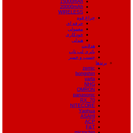
15000mAh
20000mAh
WIRELESS
چراغ قوه
حرفه ای
معمولی
خودکاری
هندلی
هدلایت
باتری لپ تاپ
چسب و خمیر
برندها
zemic
bongshin
varta
NHG
OMRON
panasonic
RX_70
NITECORE
Yaohua
ASAHI
ACP
F&T
microchip