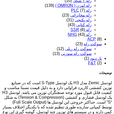
رله T شکل
(10)
رله امرن ( OMRON )
(139)
رله PLC
(7)
رله مخابراتی
(23)
رله پکیجی
(31)
رله کتابی
(43)
رله SSR
(8)
رله NHG
(43)
ACP
(8)
سوکت رله
(23)
سوکت رله ریلی
(12)
سوکت رله سوزنی
(13)
پل دیود
(1)
F&T
(2)
توضیحات
لودسل Zemic مدل H3 یک لودسل S-Type است که در صنایع
توزین کششی کاربرد فراوانی دارد و به دلیل قیمت نسبتا مناسب و
کیفیت قابل قبول مورد توجه صنعتگران توزین می باشد. لودسل H3
یک لودسل فشاری و کششی (Tension & Compression) به شکل
“S” است. حداکثر خروجی این لودسل ها (Full Scale Output)
توسط کمپانی سازنده طوری تنظیم شده که با یکدیگر اختلاف بسیار
کمی دارند و در سیستم های توزین چند لودسل، گوشه گیری این نوع