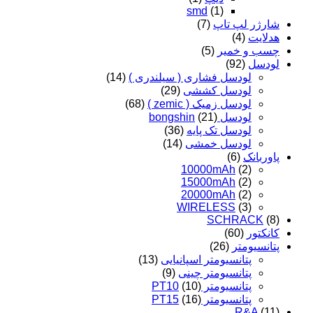
smd
(1)
شارژر لپ تاپ
(7)
هدلایت
(4)
چسب و خمیر
(5)
لودسل
(92)
لودسل فشاری ( سیلندری )
(14)
لودسل کششی
(29)
لودسل زمیک ( zemic )
(68)
لودسل bongshin
(21)
لودسل تک پایه
(36)
لودسل خمشی
(14)
پاوربانک
(6)
10000mAh
(2)
15000mAh
(2)
20000mAh
(2)
WIRELESS
(3)
SCHRACK
(8)
کانکتور
(60)
پتانسیومتر
(26)
پتانسیومتر اسپانیایی
(13)
پتانسیومتر چینی
(9)
پتانسیومتر PT10
(10)
پتانسیومتر PT15
(16)
R&A
(11)