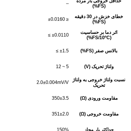
حداقل خروجی بار مرده
–
(FS%)
خطای خزش در 30 دقیقه
≤ ±0.0160
(FS%)
اثر دما بر حساسیت
±0.0110 ≥
(FS/10ºC%)
بالانس صفر (FS%)
±1.5 ≥
ولتاژ تحریک (V)
5 ~ 12
نسبت ولتاژ خروجی به ولتاژ
2.0±0.004mV/V
تحریک
مقاومت ورودی (Ω)
350±3.5
مقاومت خروجی (Ω)
351±2.0
حداکثر بار مجاز
150%