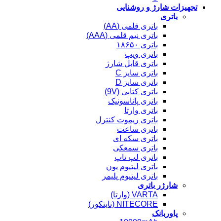
تجهیزات شارژ و روشنایی
باتری
باتری قلمی (AA)
باتری نیم قلمی (AAA)
باتری ۱۸۶۵۰
باتری ویپ
باتری قابل شارژ
باتری سایز C
باتری سایز D
باتری کتابی (9V)
باتری پاناسونیک
باتری وارتا
باتری ریموت کنترل
باتری ساعت
باتری سکه ای
باتری سمعکی
باتری لپ تاپ
باتری لیتیوم یون
باتری لیتیوم پلیمر
شارژر باتری
VARTA (وارتا)
NITECORE (نایتکور)
پاوربانک