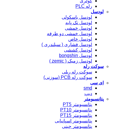
کولری
رله PLC
لودسل
لودسل باسکولی
لودسل تک پایه
لودسل خمشی
لودسل خمشی دو طرفه
لودسل خاص
لودسل فشاری ( سیلندری )
لودسل کششی
لودسل bongshin
لودسل زمیک ( zemic )
سوکت رله
سوکت رله ریلی
سوکت رله PCB (سوزنی)
ای سی
smd
دیپ
پتانسیومتر
پتانسیومتر PT5
پتانسیومتر PT10
پتانسیومتر PT15
پتانسیومتر اسپانیایی
پتانسیومتر چینی