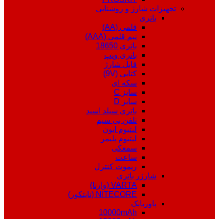
تجهیزات شارژ و روشنایی
باتری
قلمی (AA)
نیم قلمی (AAA)
باتری 18650
باتری ویپ
قابل شارژ
کتابی (9V)
سکه ای
سایز C
سایز D
باتری سیلد اسید
تلفن بی سیم
لیتیوم ایون
لیتیوم پلیمر
سمعکی
ساعت
ریموت کنترل
شارژر باتری
VARTA (وارتا)
NITECORE (نایتکور)
پاوربانک
10000mAh