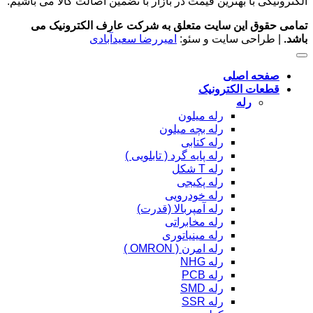
الکترونیکی با بهترین قیمت در بازار با تضمین اصالت کالا می باشیم.
تمامی حقوق این سایت متعلق به شرکت عارف الکترونیک می
باشد.
| طراحی سایت و سئو:
امیررضا سعیدآبادی
صفحه اصلی
قطعات الکترونیک
رله
رله میلون
رله بچه میلون
رله کتابی
رله پایه گرد ( تابلویی )
رله T شکل
رله پکیجی
رله خودرویی
رله آمپربالا (قدرت)
رله مخابراتی
رله مینیاتوری
رله امرن ( OMRON )
رله NHG
رله PCB
رله SMD
رله SSR