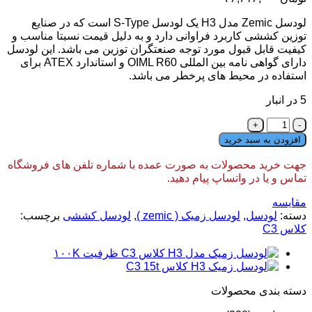
لودسل Zemic مدل H3 یک لودسل S-Type است که در صنایع
توزین کششی کاربرد فراوانی دارد و به دلیل قیمت نسبتا مناسب و
کیفیت قابل قبول مورد توجه صنعتگران توزین می باشد. این لودسل
دارای گواهی نامه بین المللی OIML R60 و استاندارد ATEX برای
استفاده در محیط های پرخطر می باشد.
5 در انبار
لودسل
زمیک
افزودن به سبد خرید
مدل
H3
جهت خرید محصولات به صورت عمده با شماره تلفن های فروشگاه
کلاس
تماس و یا در واتساپ پیام دهید.
C3
ظرفیت
مقایسه
25
دسته:
لودسل
,
لودسل زمیک ( zemic )
,
لودسل کششی
برچسب:
کیلوگرم
کلاس C3
عدد
دسته‌ بندی محصولات