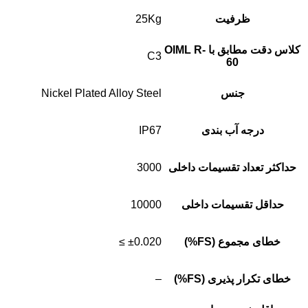
ظرفیت
25Kg
کلاس دقت مطابق با OIML R-
C3
60
جنس
Nickel Plated Alloy Steel
درجه آب بندی
IP67
حداکثر تعداد تقسیمات داخلی
3000
حداقل تقسیمات داخلی
10000
خطای مجموع (FS%)
±0.020 ≥
خطای تکرار پذیری (FS%)
–