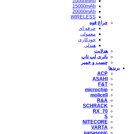
10000mAh
15000mAh
20000mAh
WIRELESS
چراغ قوه
حرفه ای
معمولی
خودکاری
هندلی
هدلایت
باتری لپ تاپ
چسب و خمیر
برندها
ACP
ASAHI
F&T
microchip
molicell
R&A
SCHRACK
RX_70
S
NITECORE
VARTA
panasonic