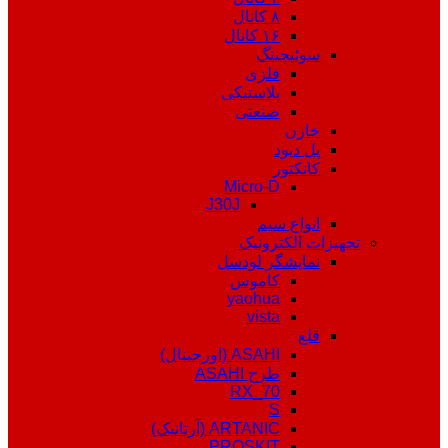
۸ کانال
۱۶ کانال
سوئیچینگ
فلزی
پلاستیکی
صنعتی
خازن
پل دیود
کانکتور
Micro-D
J30J
انواع سیم
تجهیزات الکترونیک
نمایشگر لودسل
کاموس
yaohua
vista
قلع
ASAHI (اورجینال)
طرح ASAHI
RX_70
S
ARTANIC (آرتانیک)
PROSKIT