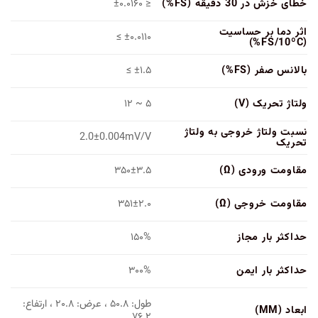
خطای خزش در 30 دقیقه (FS%)
≤ ±۰.۰۱۶۰
اثر دما بر حساسیت
±۰.۰۱۱۰ ≥
(FS/10ºC%)
بالانس صفر (FS%)
±۱.۵ ≥
ولتاژ تحریک (V)
۵ ~ ۱۲
نسبت ولتاژ خروجی به ولتاژ
2.0±0.004mV/V
تحریک
مقاومت ورودی (Ω)
۳۵۰±۳.۵
مقاومت خروجی (Ω)
۳۵۱±۲.۰
حداکثر بار مجاز
۱۵۰%
حداکثر بار ایمن
۳۰۰%
طول: ۵۰.۸ ، عرض: ۲۰.۸ ، ارتفاع:
ابعاد (MM)
۷۶.۲